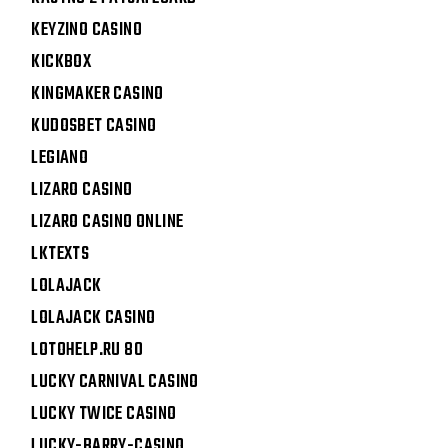
KEYZINO CASINO
KICKBOX
KINGMAKER CASINO
KUDOSBET CASINO
LEGIANO
LIZARO CASINO
LIZARO CASINO ONLINE
LKTEXTS
LOLAJACK
LOLAJACK CASINO
LOTOHELP.RU 80
LUCKY CARNIVAL CASINO
LUCKY TWICE CASINO
LUCKY-BARRY-CASINO