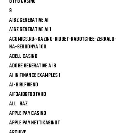
8TY8 CASINO
9
A16Z GENERATIVE AI
A16Z GENERATIVE AI 1
ACOMICS.RU~KAZINO-RIOBET-RABOTCHEE-ZERKALO-
NA-SEGODNYA 100
ADELL CASINO
ADOBE GENERATIVE AI 8
AI IN FINANCE EXAMPLES 1
AI-GIRLFRIEND
AIF3AIB6FOOTAHD
ALL_BAZ
APPLE PAY CASINO
APPLE PAY NETTIKASINOT
ARCHIVE