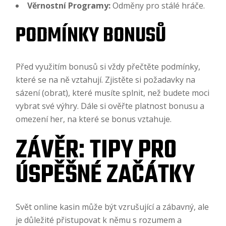
Věrnostní Programy:
Odměny pro stálé hráče.
PODMÍNKY BONUSŮ
Před využitím bonusů si vždy přečtěte podmínky,
které se na ně vztahují. Zjistěte si požadavky na
sázení (obrat), které musíte splnit, než budete moci
vybrat své výhry. Dále si ověřte platnost bonusu a
omezení her, na které se bonus vztahuje.
ZÁVĚR: TIPY PRO
ÚSPĚŠNÉ ZAČÁTKY
Svět online kasin může být vzrušující a zábavný, ale
je důležité přistupovat k němu s rozumem a