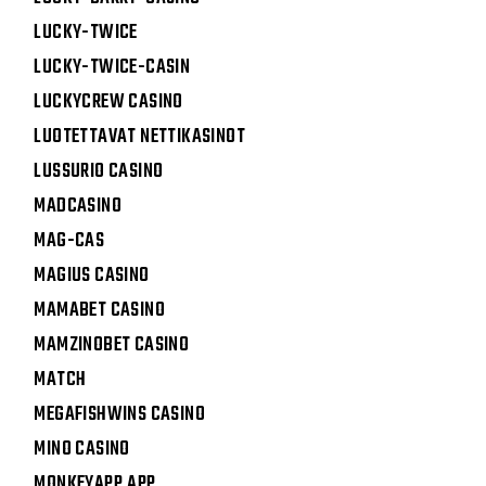
LUCKY-TWICE
LUCKY-TWICE-CASIN
LUCKYCREW CASINO
LUOTETTAVAT NETTIKASINOT
LUSSURIO CASINO
MADCASINO
MAG-CAS
MAGIUS CASINO
MAMABET CASINO
MAMZINOBET CASINO
MATCH
MEGAFISHWINS CASINO
MINO CASINO
MONKEYAPP.APP