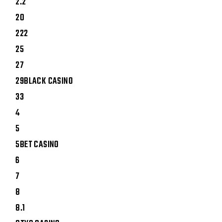
2.2
20
222
25
27
29BLACK CASINO
33
4
5
5BET CASINO
6
7
8
8.1