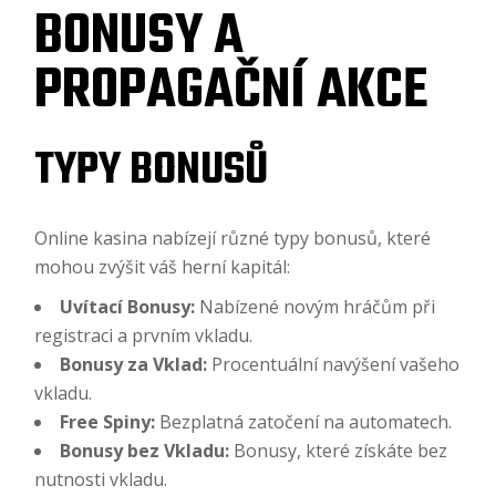
BONUSY A
PROPAGAČNÍ AKCE
TYPY BONUSŮ
Online kasina nabízejí různé typy bonusů, které
mohou zvýšit váš herní kapitál:
Uvítací Bonusy:
Nabízené novým hráčům při
registraci a prvním vkladu.
Bonusy za Vklad:
Procentuální navýšení vašeho
vkladu.
Free Spiny:
Bezplatná zatočení na automatech.
Bonusy bez Vkladu:
Bonusy, které získáte bez
nutnosti vkladu.