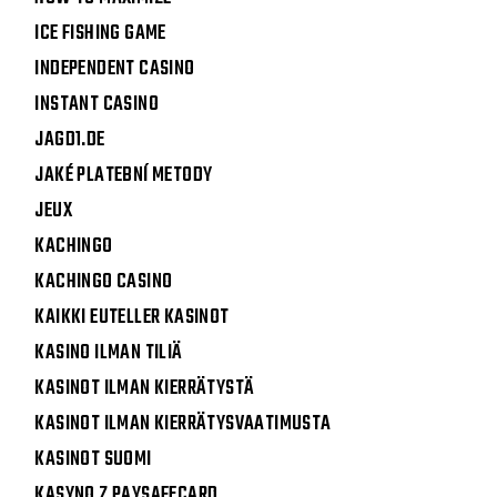
ICE FISHING GAME
INDEPENDENT CASINO
INSTANT CASINO
JAGD1.DE
JAKÉ PLATEBNÍ METODY
JEUX
KACHINGO
KACHINGO CASINO
KAIKKI EUTELLER KASINOT
KASINO ILMAN TILIÄ
KASINOT ILMAN KIERRÄTYSTÄ
KASINOT ILMAN KIERRÄTYSVAATIMUSTA
KASINOT SUOMI
KASYNO Z PAYSAFECARD