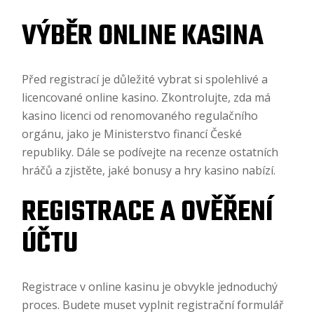
VÝBĚR ONLINE KASINA
Před registrací je důležité vybrat si spolehlivé a
licencované online kasino. Zkontrolujte, zda má
kasino licenci od renomovaného regulačního
orgánu, jako je Ministerstvo financí České
republiky. Dále se podívejte na recenze ostatních
hráčů a zjistěte, jaké bonusy a hry kasino nabízí.
REGISTRACE A OVĚŘENÍ
ÚČTU
Registrace v online kasinu je obvykle jednoduchý
proces. Budete muset vyplnit registrační formulář