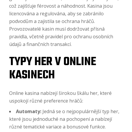
což zajišťuje férovost a náhodnost. Kasina jsou
licencována a regulována, aby se zabránilo
podvodům a zajistila se ochrana hráčů.
Provozovatelé kasin musí dodržovat přísná
pravidla, včetně pravidel pro ochranu osobních
údajů a finančních transakcí.
TYPY HER V ONLINE
KASINECH
Online kasina nabízejí širokou škálu her, které
uspokojí různé preference hráčů:
Automaty:
Jedná se o nejpopulárnější typ her,
které jsou jednoduché na pochopení a nabízejí
různé tematické variace a bonusové funkce.