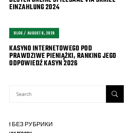
BESTEN ONLINE SPIELSAAL VIA SKRILL
EINZAHLUNG 2024
BLOG
AUGUST 6, 2026
KASYNO INTERNETOWEGO POD
PRAWDZIWE PIENIĄŻKI, RANKING JEGO
ODPOWIEDŹ KASYN 2026
Search
! БЕЗ РУБРИКИ