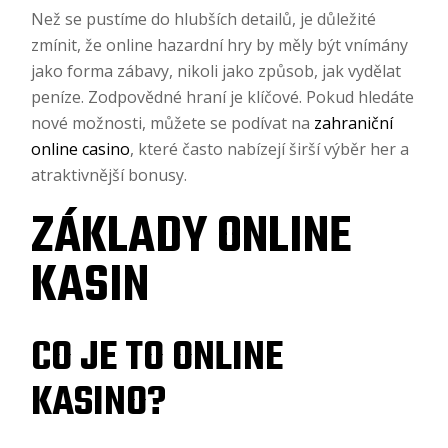
Než se pustíme do hlubších detailů, je důležité
zmínit, že online hazardní hry by měly být vnímány
jako forma zábavy, nikoli jako způsob, jak vydělat
peníze. Zodpovědné hraní je klíčové. Pokud hledáte
nové možnosti, můžete se podívat na
zahraniční
online casino
, které často nabízejí širší výběr her a
atraktivnější bonusy.
ZÁKLADY ONLINE
KASIN
CO JE TO ONLINE
KASINO?