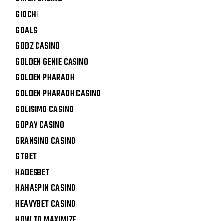
GIOCHI
GOALS
GODZ CASINO
GOLDEN GENIE CASINO
GOLDEN PHARAOH
GOLDEN PHARAOH CASINO
GOLISIMO CASINO
GOPAY CASINO
GRANSINO CASINO
GTBET
HADESBET
HAHASPIN CASINO
HEAVYBET CASINO
HOW TO MAXIMIZE