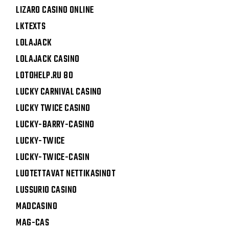
LIZARO CASINO ONLINE
LKTEXTS
LOLAJACK
LOLAJACK CASINO
LOTOHELP.RU 80
LUCKY CARNIVAL CASINO
LUCKY TWICE CASINO
LUCKY-BARRY-CASINO
LUCKY-TWICE
LUCKY-TWICE-CASIN
LUOTETTAVAT NETTIKASINOT
LUSSURIO CASINO
MADCASINO
MAG-CAS