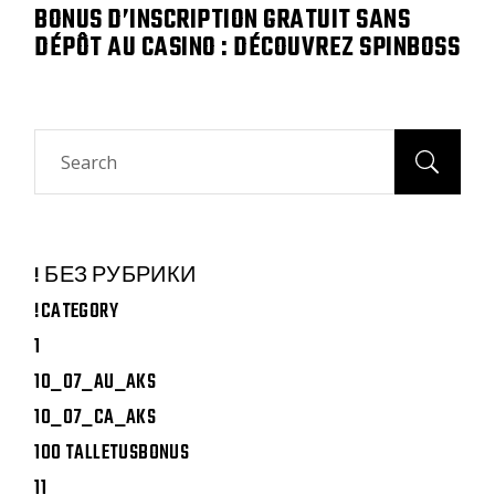
BONUS D’INSCRIPTION GRATUIT SANS
DÉPÔT AU CASINO : DÉCOUVREZ SPINBOSS
Search
! БЕЗ РУБРИКИ
!CATEGORY
1
10_07_AU_AKS
10_07_CA_AKS
100 TALLETUSBONUS
11