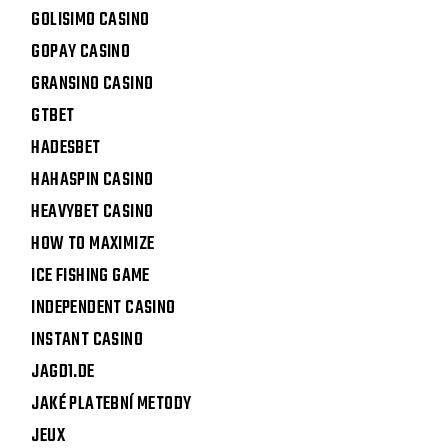
GOLISIMO CASINO
GOPAY CASINO
GRANSINO CASINO
GTBET
HADESBET
HAHASPIN CASINO
HEAVYBET CASINO
HOW TO MAXIMIZE
ICE FISHING GAME
INDEPENDENT CASINO
INSTANT CASINO
JAGD1.DE
JAKÉ PLATEBNÍ METODY
JEUX