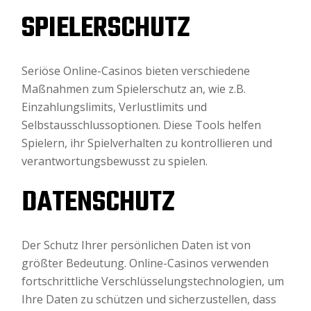
SPIELERSCHUTZ
Seriöse Online-Casinos bieten verschiedene
Maßnahmen zum Spielerschutz an, wie z.B.
Einzahlungslimits, Verlustlimits und
Selbstausschlussoptionen. Diese Tools helfen
Spielern, ihr Spielverhalten zu kontrollieren und
verantwortungsbewusst zu spielen.
DATENSCHUTZ
Der Schutz Ihrer persönlichen Daten ist von
größter Bedeutung. Online-Casinos verwenden
fortschrittliche Verschlüsselungstechnologien, um
Ihre Daten zu schützen und sicherzustellen, dass