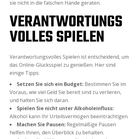
sie nicht in die falschen Hände geraten.
VERANTWORTUNGS
VOLLES SPIELEN
Verantwortungsvolles Spielen ist entscheidend, um
das Online-Glücksspiel zu genießen. Hier sind
einige Tipps:
Setzen Sie sich ein Budget:
Bestimmen Sie im
Voraus, wie viel Geld Sie bereit sind zu verlieren,
und halten Sie sich daran.
Spielen Sie nicht unter Alkoholeinfluss:
Alkohol kann Ihr Urteilsvermögen beeinträchtigen.
Machen Sie Pausen:
Regelmäßige Pausen
helfen Ihnen, den Überblick zu behalten.