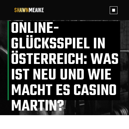
Skip
to
the
content
ONLINE-
GLÜCKSSPIEL IN
ÖSTERREICH: WAS
IST NEU UND WIE
MACHT ES CASINO
MARTIN?