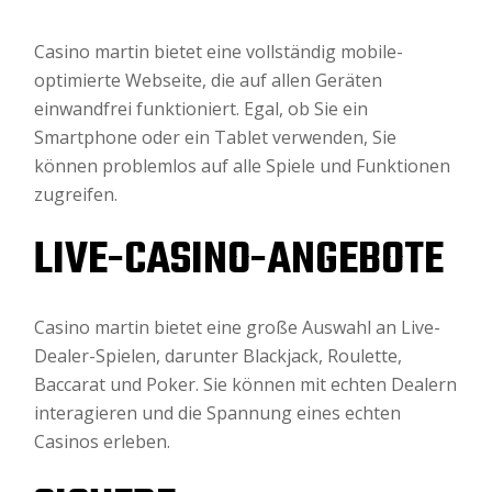
Casino martin bietet eine vollständig mobile-
optimierte Webseite, die auf allen Geräten
einwandfrei funktioniert. Egal, ob Sie ein
Smartphone oder ein Tablet verwenden, Sie
können problemlos auf alle Spiele und Funktionen
zugreifen.
LIVE-CASINO-ANGEBOTE
Casino martin bietet eine große Auswahl an Live-
Dealer-Spielen, darunter Blackjack, Roulette,
Baccarat und Poker. Sie können mit echten Dealern
interagieren und die Spannung eines echten
Casinos erleben.