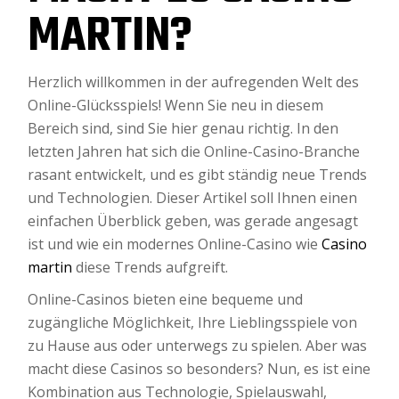
MARTIN?
Herzlich willkommen in der aufregenden Welt des
Online-Glücksspiels! Wenn Sie neu in diesem
Bereich sind, sind Sie hier genau richtig. In den
letzten Jahren hat sich die Online-Casino-Branche
rasant entwickelt, und es gibt ständig neue Trends
und Technologien. Dieser Artikel soll Ihnen einen
einfachen Überblick geben, was gerade angesagt
ist und wie ein modernes Online-Casino wie
Casino
martin
diese Trends aufgreift.
Online-Casinos bieten eine bequeme und
zugängliche Möglichkeit, Ihre Lieblingsspiele von
zu Hause aus oder unterwegs zu spielen. Aber was
macht diese Casinos so besonders? Nun, es ist eine
Kombination aus Technologie, Spielauswahl,