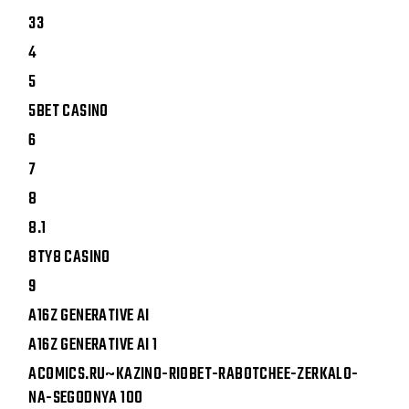
33
4
5
5BET CASINO
6
7
8
8.1
8TY8 CASINO
9
A16Z GENERATIVE AI
A16Z GENERATIVE AI 1
ACOMICS.RU~KAZINO-RIOBET-RABOTCHEE-ZERKALO-
NA-SEGODNYA 100