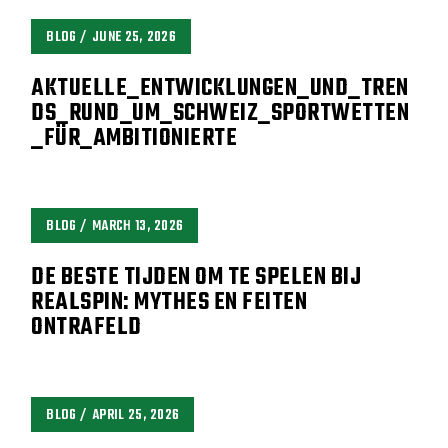
BLOG
JUNE 25, 2026
AKTUELLE_ENTWICKLUNGEN_UND_TREN
DS_RUND_UM_SCHWEIZ_SPORTWETTEN
_FÜR_AMBITIONIERTE
BLOG
MARCH 13, 2026
DE BESTE TIJDEN OM TE SPELEN BIJ
REALSPIN: MYTHES EN FEITEN
ONTRAFELD
BLOG
APRIL 25, 2026