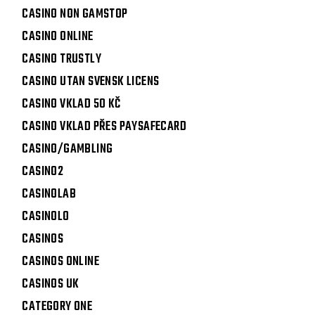
CASINO NON GAMSTOP
CASINO ONLINE
CASINO TRUSTLY
CASINO UTAN SVENSK LICENS
CASINO VKLAD 50 KČ
CASINO VKLAD PŘES PAYSAFECARD
CASINO/GAMBLING
CASINO2
CASINOLAB
CASINOLO
CASINOS
CASINOS ONLINE
CASINOS UK
CATEGORY ONE