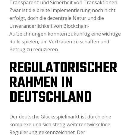
Transparenz und Sicherheit von Transaktionen.
Zwar ist die breite Implementierung noch nicht
erfolgt, doch die dezentrale Natur und die
Unveränderlichkeit von Blockchain-
Aufzeichnungen könnten zukünftig eine wichtige
Rolle spielen, um Vertrauen zu schaffen und
Betrug zu reduzieren.
REGULATORISCHER
RAHMEN IN
DEUTSCHLAND
Der deutsche Glücksspielmarkt ist durch eine
komplexe und sich stetig weiterentwickelnde
Regulierung gekennzeichnet. Der