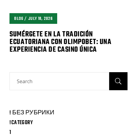
BLOG
JULY 18, 2026
SUMÉRGETE EN LA TRADICIÓN
ECUATORIANA CON OLIMPOBET: UNA
EXPERIENCIA DE CASINO ÚNICA
Search
! БЕЗ РУБРИКИ
!CATEGORY
1