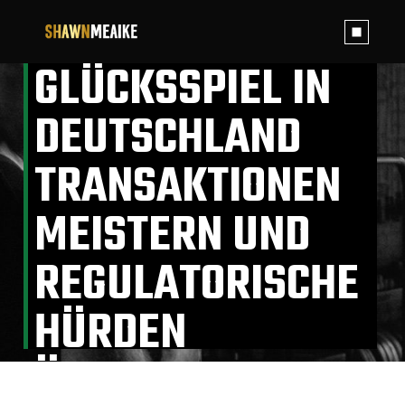
Skip
ONLINE-
to
the
content
GLÜCKSSPIEL IN
DEUTSCHLAND
TRANSAKTIONEN
MEISTERN UND
REGULATORISCHE
HÜRDEN
ÜBERWINDEN