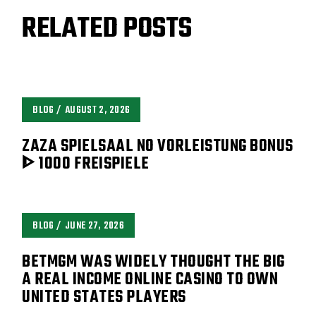
RELATED POSTS
BLOG
AUGUST 2, 2026
ZAZA SPIELSAAL NO VORLEISTUNG BONUS
ᐈ 1000 FREISPIELE
BLOG
JUNE 27, 2026
BETMGM WAS WIDELY THOUGHT THE BIG
A REAL INCOME ONLINE CASINO TO OWN
UNITED STATES PLAYERS