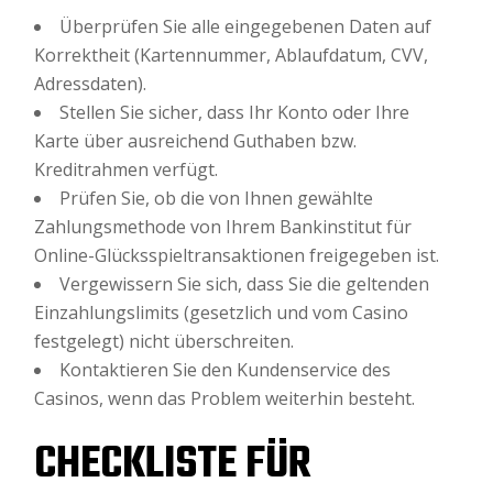
Überprüfen Sie alle eingegebenen Daten auf
Korrektheit (Kartennummer, Ablaufdatum, CVV,
Adressdaten).
Stellen Sie sicher, dass Ihr Konto oder Ihre
Karte über ausreichend Guthaben bzw.
Kreditrahmen verfügt.
Prüfen Sie, ob die von Ihnen gewählte
Zahlungsmethode von Ihrem Bankinstitut für
Online-Glücksspieltransaktionen freigegeben ist.
Vergewissern Sie sich, dass Sie die geltenden
Einzahlungslimits (gesetzlich und vom Casino
festgelegt) nicht überschreiten.
Kontaktieren Sie den Kundenservice des
Casinos, wenn das Problem weiterhin besteht.
CHECKLISTE FÜR