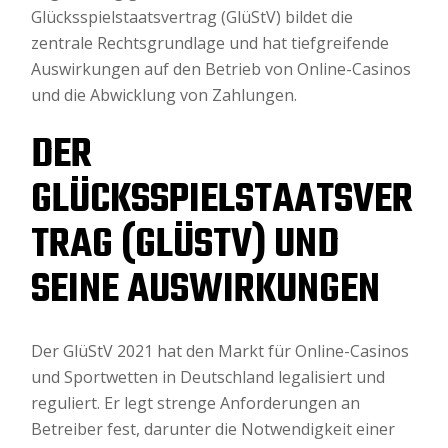
Glücksspielstaatsvertrag (GlüStV) bildet die
zentrale Rechtsgrundlage und hat tiefgreifende
Auswirkungen auf den Betrieb von Online-Casinos
und die Abwicklung von Zahlungen.
DER
GLÜCKSSPIELSTAATSVER
TRAG (GLÜSTV) UND
SEINE AUSWIRKUNGEN
Der GlüStV 2021 hat den Markt für Online-Casinos
und Sportwetten in Deutschland legalisiert und
reguliert. Er legt strenge Anforderungen an
Betreiber fest, darunter die Notwendigkeit einer