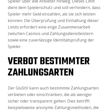
Spieler über alle Anbieter hinweg. Dieses Limit
dient dem Spielerschutz und soll verhindern, dass
Spieler mehr Geld einzahlen, als sie sich leisten
können. Die Überprüfung und Einhaltung dieser
Limits erfordert eine enge Zusammenarbeit
zwischen Casinos und Zahlungsdienstleistern
sowie eine zuverlässige Identitätsprüfung der
Spieler.
VERBOT BESTIMMTER
ZAHLUNGSARTEN
Der GlüStV kann auch bestimmte Zahlungsarten
verbieten oder einschränken, die als weniger
sicher oder transparent gelten. Dies betrifft
beispielsweise anonyme Zahlungsmethoden, die