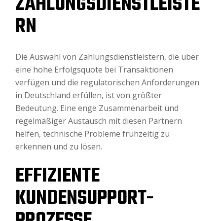
ZAHLUNGSDIENSTLEISTE
RN
Die Auswahl von Zahlungsdienstleistern, die über
eine hohe Erfolgsquote bei Transaktionen
verfügen und die regulatorischen Anforderungen
in Deutschland erfüllen, ist von größter
Bedeutung. Eine enge Zusammenarbeit und
regelmäßiger Austausch mit diesen Partnern
helfen, technische Probleme frühzeitig zu
erkennen und zu lösen.
EFFIZIENTE
KUNDENSUPPORT-
PROZESSE