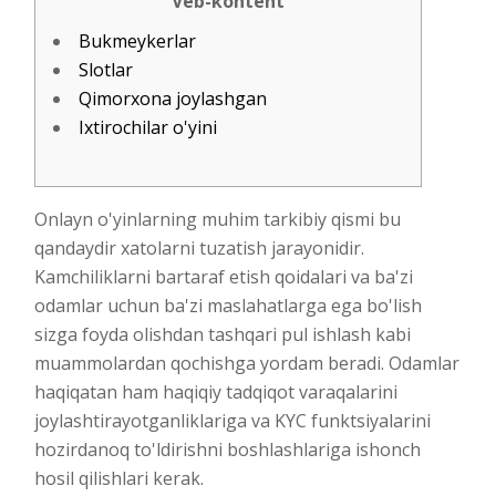
Veb-kontent
Bukmeykerlar
Slotlar
Qimorxona joylashgan
Ixtirochilar o'yini
Onlayn o'yinlarning muhim tarkibiy qismi bu
qandaydir xatolarni tuzatish jarayonidir.
Kamchiliklarni bartaraf etish qoidalari va ba'zi
odamlar uchun ba'zi maslahatlarga ega bo'lish
sizga foyda olishdan tashqari pul ishlash kabi
muammolardan qochishga yordam beradi.
Odamlar
haqiqatan ham haqiqiy tadqiqot varaqalarini
joylashtirayotganliklariga va KYC funktsiyalarini
hozirdanoq to'ldirishni boshlashlariga ishonch
hosil qilishlari kerak.