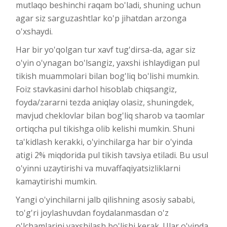
mutlaqo beshinchi raqam bo'ladi, shuning uchun
agar siz sarguzashtlar ko'p jihatdan arzonga
o'xshaydi.
Har bir yo'qolgan tur xavf tug'dirsa-da, agar siz
o'yin o'ynagan bo'lsangiz, yaxshi ishlaydigan pul
tikish muammolari bilan bog'liq bo'lishi mumkin.
Foiz stavkasini darhol hisoblab chiqsangiz,
foyda/zararni tezda aniqlay olasiz, shuningdek,
mavjud cheklovlar bilan bog'liq sharob va taomlar
ortiqcha pul tikishga olib kelishi mumkin. Shuni
ta'kidlash kerakki, o'yinchilarga har bir o'yinda
atigi 2% miqdorida pul tikish tavsiya etiladi. Bu usul
o'yinni uzaytirishi va muvaffaqiyatsizliklarni
kamaytirishi mumkin.
Yangi o'yinchilarni jalb qilishning asosiy sababi,
to'g'ri joylashuvdan foydalanmasdan o'z
o'lchamlarini yaxshilash bo'lishi kerak. Ular o'yinda