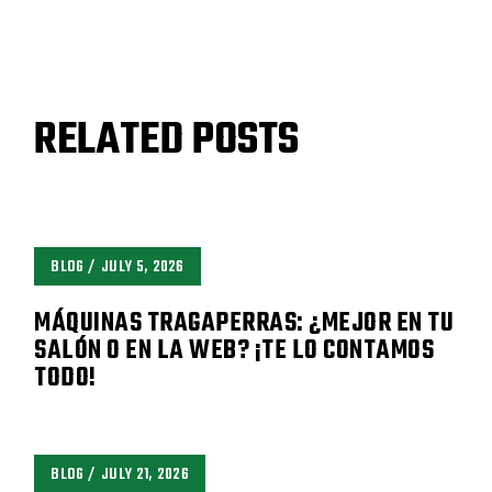
RELATED POSTS
BLOG
JULY 5, 2026
MÁQUINAS TRAGAPERRAS: ¿MEJOR EN TU
SALÓN O EN LA WEB? ¡TE LO CONTAMOS
TODO!
BLOG
JULY 21, 2026