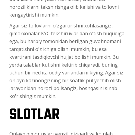
noroziliklarni tekshirishga olib kelishi va to'lovni
kengaytirishi mumkin.
Agar siz to'lovlarni o'zgartirishni xohlasangiz,
qimorxonalar KYC tekshiruvlaridan o'tish huquqiga
ega, bu harbiy tomonidan berilgan guvohnomani
tarqatishni o'z ichiga olishi mumkin, bu esa
kvartirani tasdiqlovchi hujjat bo'lishi mumkin. Bu
yerda talablar kutishni keltirib chiqaradi, buning
uchun bir nechta oddiy variantlarni kiying. Agar siz
onlayn kazinongizning bir soatlik pul yechib olish
jarayonidan norozi bo'lsangiz, boshqasini sinab
ko'rishingiz mumkin.
SLOTLAR
Onlayn qimor uylari yengil, qiziqarli va ko'plab