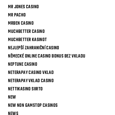
MR JONES CASINO
MR PACHO
MRBEN CASINO
MUCHBETTER CASINO
MUCHBETTER KASINOT
NEJLEPŠÍ ZAHRANIČNÍ CASINO
NĚMECKÉ ONLINE CASINO BONUS BEZ VKLADU
NEPTUNE CASINO
NETERAPAY CASINO VKLAD
NETERAPAY VKLAD CASINO
NETTIKASINO SIIRTO
NEW
NEW NON GAMSTOP CASINOS
NEWS