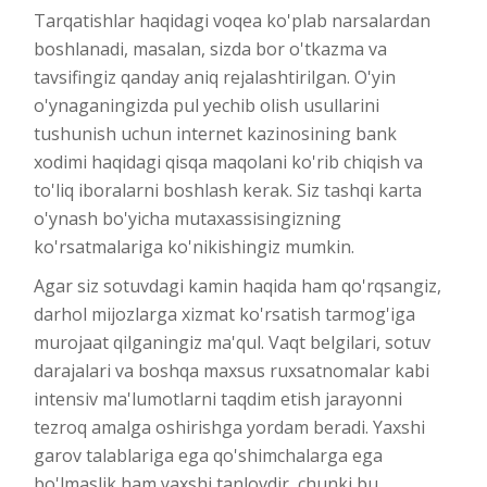
Tarqatishlar haqidagi voqea ko'plab narsalardan
boshlanadi, masalan, sizda bor o'tkazma va
tavsifingiz qanday aniq rejalashtirilgan. O'yin
o'ynaganingizda pul yechib olish usullarini
tushunish uchun internet kazinosining bank
xodimi haqidagi qisqa maqolani ko'rib chiqish va
to'liq iboralarni boshlash kerak. Siz tashqi karta
o'ynash bo'yicha mutaxassisingizning
ko'rsatmalariga ko'nikishingiz mumkin.
Agar siz sotuvdagi kamin haqida ham qo'rqsangiz,
darhol mijozlarga xizmat ko'rsatish tarmog'iga
murojaat qilganingiz ma'qul. Vaqt belgilari, sotuv
darajalari va boshqa maxsus ruxsatnomalar kabi
intensiv ma'lumotlarni taqdim etish jarayonni
tezroq amalga oshirishga yordam beradi. Yaxshi
garov talablariga ega qo'shimchalarga ega
bo'lmaslik ham yaxshi tanlovdir, chunki bu