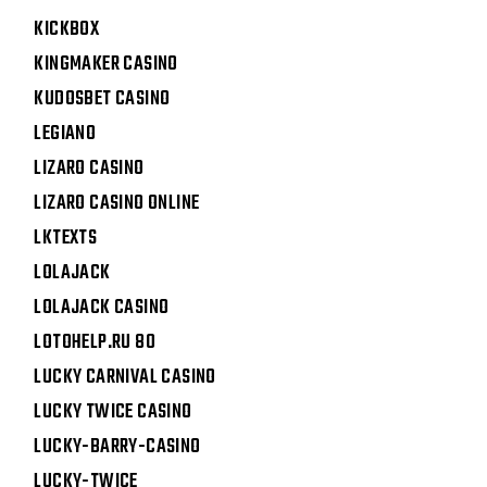
KICKBOX
KINGMAKER CASINO
KUDOSBET CASINO
LEGIANO
LIZARO CASINO
LIZARO CASINO ONLINE
LKTEXTS
LOLAJACK
LOLAJACK CASINO
LOTOHELP.RU 80
LUCKY CARNIVAL CASINO
LUCKY TWICE CASINO
LUCKY-BARRY-CASINO
LUCKY-TWICE