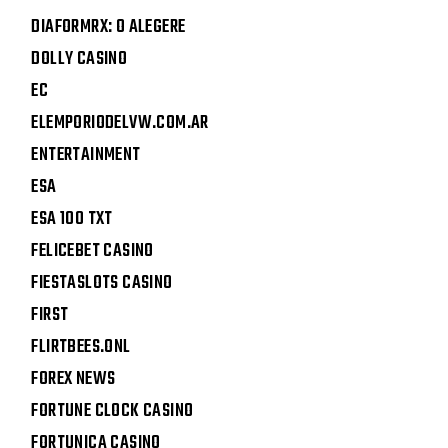
DIAFORMRX: O ALEGERE
DOLLY CASINO
EC
ELEMPORIODELVW.COM.AR
ENTERTAINMENT
ESA
ESA 100 TXT
FELICEBET CASINO
FIESTASLOTS CASINO
FIRST
FLIRTBEES.ONL
FOREX NEWS
FORTUNE CLOCK CASINO
FORTUNICA CASINO