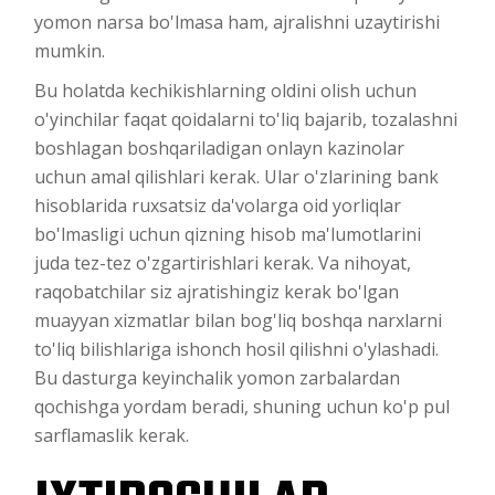
yomon narsa bo'lmasa ham, ajralishni uzaytirishi
mumkin.
Bu holatda kechikishlarning oldini olish uchun
o'yinchilar faqat qoidalarni to'liq bajarib, tozalashni
boshlagan boshqariladigan onlayn kazinolar
uchun amal qilishlari kerak. Ular o'zlarining bank
hisoblarida ruxsatsiz da'volarga oid yorliqlar
bo'lmasligi uchun qizning hisob ma'lumotlarini
juda tez-tez o'zgartirishlari kerak. Va nihoyat,
raqobatchilar siz ajratishingiz kerak bo'lgan
muayyan xizmatlar bilan bog'liq boshqa narxlarni
to'liq bilishlariga ishonch hosil qilishni o'ylashadi.
Bu dasturga keyinchalik yomon zarbalardan
qochishga yordam beradi, shuning uchun ko'p pul
sarflamaslik kerak.