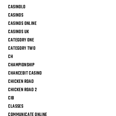
CASINOLO
CASINOS
CASINOS ONLINE
CASINOS UK
CATEGORY ONE
CATEGORY TWO
CH
CHAMPIONSHIP
CHANCEBIT CASINO
CHICKEN ROAD
CHICKEN ROAD 2
CIB
CLASSES
COMMUNICATE ONLINE