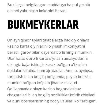
Bu ularga belgilangan muddatgacha pul yechib
olishni yakunlash imkonini beradi.
BUKMEYKERLAR
Onlayn qimor uylari talabalarga haqiqiy onlayn
kazino karta o'yinlarini o'ynash imkoniyatini
beradi, garov bilan qayerda bo'lishingiz mumkin.
Ular hatto obro'li karta o'ynash amaliyotlarini
o'zingiz bajarishingiz kerak bo'lgan o'tkazish
qoidalari sifatida ham ajratadilar. Ammo, ayniqsa,
tarqatish bilan bog'liq bo'lganda, paydo bo'lishi
mumkin bo'lgan ko'plab jihatlar mavjud.
Qo'llanmada onlayn kazino begonalashuv
chegaralari bilan bog'liq nozikliklar ko'rib chiqiladi
va buni boshqarishning oddiy usullari ko'rsatilgan.