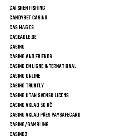
CAI SHEN FISHING
CANDYBET CASINO
CAS MAG ES
CASEABLE.DE
CASINO
CASINO AND FRIENDS
CASINO EN LIGNE INTERNATIONAL
CASINO ONLINE
CASINO TRUSTLY
CASINO UTAN SVENSK LICENS
CASINO VKLAD 50 KČ
CASINO VKLAD PŘES PAYSAFECARD
CASINO/GAMBLING
CASINO2