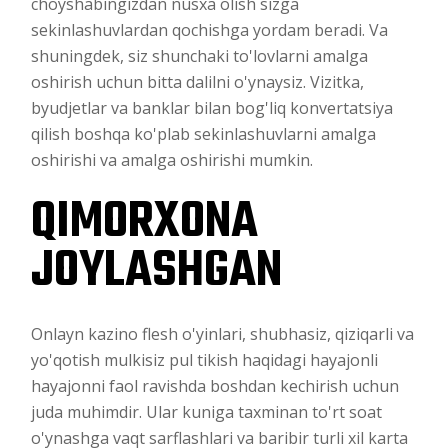
choyshabingizdan nusxa olish sizga
sekinlashuvlardan qochishga yordam beradi. Va
shuningdek, siz shunchaki to'lovlarni amalga
oshirish uchun bitta dalilni o'ynaysiz. Vizitka,
byudjetlar va banklar bilan bog'liq konvertatsiya
qilish boshqa ko'plab sekinlashuvlarni amalga
oshirishi va amalga oshirishi mumkin.
QIMORXONA
JOYLASHGAN
Onlayn kazino flesh o'yinlari, shubhasiz, qiziqarli va
yo'qotish mulkisiz pul tikish haqidagi hayajonli
hayajonni faol ravishda boshdan kechirish uchun
juda muhimdir. Ular kuniga taxminan to'rt soat
o'ynashga vaqt sarflashlari va baribir turli xil karta