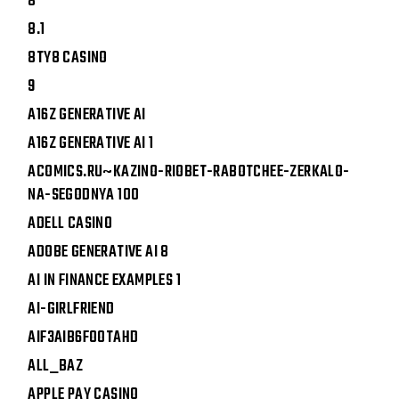
8
8.1
8TY8 CASINO
9
A16Z GENERATIVE AI
A16Z GENERATIVE AI 1
ACOMICS.RU~KAZINO-RIOBET-RABOTCHEE-ZERKALO-
NA-SEGODNYA 100
ADELL CASINO
ADOBE GENERATIVE AI 8
AI IN FINANCE EXAMPLES 1
AI-GIRLFRIEND
AIF3AIB6FOOTAHD
ALL_BAZ
APPLE PAY CASINO