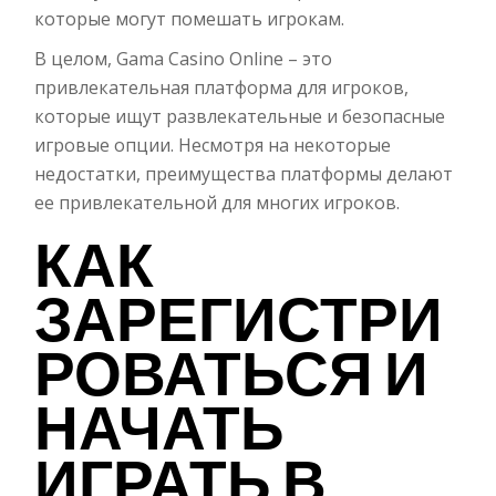
которые могут помешать игрокам.
В целом, Gama Casino Online – это
привлекательная платформа для игроков,
которые ищут развлекательные и безопасные
игровые опции. Несмотря на некоторые
недостатки, преимущества платформы делают
ее привлекательной для многих игроков.
КАК
ЗАРЕГИСТРИ
РОВАТЬСЯ И
НАЧАТЬ
ИГРАТЬ В