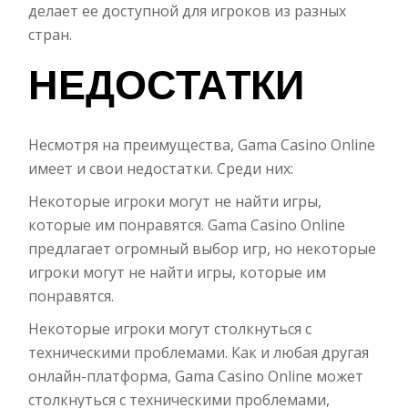
делает ее доступной для игроков из разных
стран.
НЕДОСТАТКИ
Несмотря на преимущества, Gama Casino Online
имеет и свои недостатки. Среди них:
Некоторые игроки могут не найти игры,
которые им понравятся. Gama Casino Online
предлагает огромный выбор игр, но некоторые
игроки могут не найти игры, которые им
понравятся.
Некоторые игроки могут столкнуться с
техническими проблемами. Как и любая другая
онлайн-платформа, Gama Casino Online может
столкнуться с техническими проблемами,