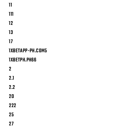
11
111
12
13
17
1XBETAPP-PH.COM5
1XBETPH.PH66
2
2.1
2.2
20
222
25
27