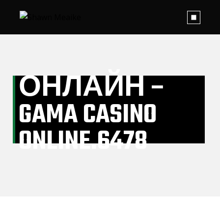
Skip
to
the
content
ОНЛАЙН –
GAMA CASINO
ONLINE.6478