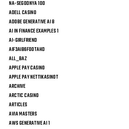
NA-SEGODNYA 100
ADELL CASINO
ADOBE GENERATIVE AI 8
AI IN FINANCE EXAMPLES 1
AI-GIRLFRIEND
AIF3AIB6FOOTAHD
ALL_BAZ
APPLE PAY CASINO
APPLE PAY NETTIKASINOT
ARCHIVE
ARCTIC CASINO
ARTICLES
AVIA MASTERS
AWS GENERATIVE AI 1