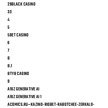
29BLACK CASINO
33
4
5
5BET CASINO
6
7
8
8.1
8TY8 CASINO
9
A16Z GENERATIVE AI
A16Z GENERATIVE AI 1
ACOMICS.RU~KAZINO-RIOBET-RABOTCHEE-ZERKALO-