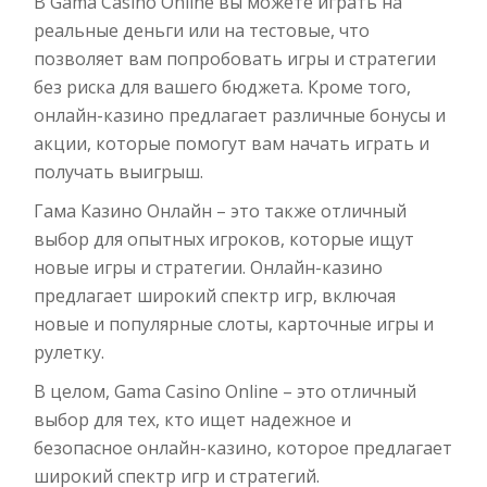
В Gama Casino Online вы можете играть на
реальные деньги или на тестовые, что
позволяет вам попробовать игры и стратегии
без риска для вашего бюджета. Кроме того,
онлайн-казино предлагает различные бонусы и
акции, которые помогут вам начать играть и
получать выигрыш.
Гама Казино Онлайн – это также отличный
выбор для опытных игроков, которые ищут
новые игры и стратегии. Онлайн-казино
предлагает широкий спектр игр, включая
новые и популярные слоты, карточные игры и
рулетку.
В целом, Gama Casino Online – это отличный
выбор для тех, кто ищет надежное и
безопасное онлайн-казино, которое предлагает
широкий спектр игр и стратегий.