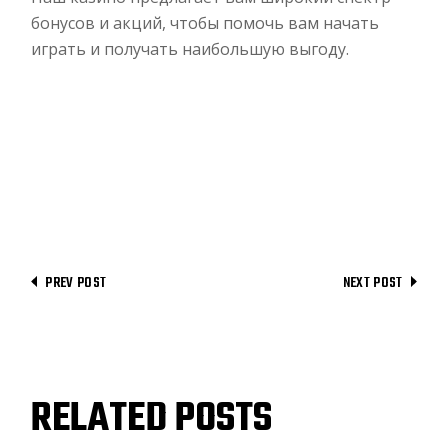
бонусов и акций, чтобы помочь вам начать
играть и получать наибольшую выгоду.
PREV POST
NEXT POST
RELATED POSTS