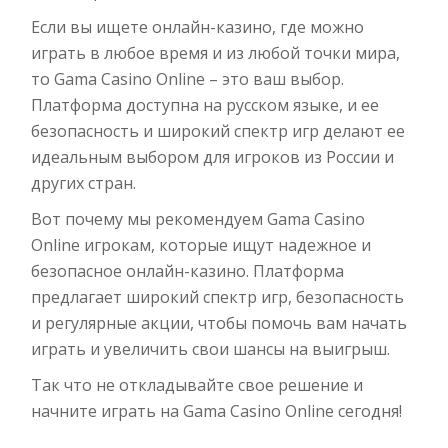
Если вы ищете онлайн-казино, где можно
играть в любое время и из любой точки мира,
то Gama Casino Online – это ваш выбор.
Платформа доступна на русском языке, и ее
безопасность и широкий спектр игр делают ее
идеальным выбором для игроков из России и
других стран.
Вот почему мы рекомендуем Gama Casino
Online игрокам, которые ищут надежное и
безопасное онлайн-казино. Платформа
предлагает широкий спектр игр, безопасность
и регулярные акции, чтобы помочь вам начать
играть и увеличить свои шансы на выигрыш.
Так что не откладывайте свое решение и
начните играть на Gama Casino Online сегодня!