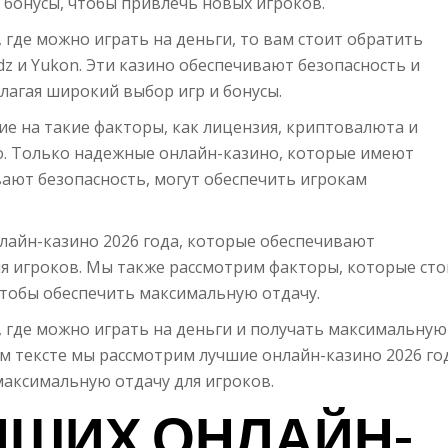
бонусы, чтобы привлечь новых игроков.
 где можно играть на деньги, то вам стоит обратить
ldz и Yukon. Эти казино обеспечивают безопасность и
лагая широкий выбор игр и бонусы.
ие на такие факторы, как лицензия, криптовалюта и
о. Только надежные онлайн-казино, которые имеют
ают безопасность, могут обеспечить игрокам
лайн-казино 2026 года, которые обеспечивают
я игроков. Мы также рассмотрим факторы, которые сто
чтобы обеспечить максимальную отдачу.
 где можно играть на деньги и получать максимальную
ом тексте мы рассмотрим лучшие онлайн-казино 2026 го
максимальную отдачу для игроков.
ЧШИХ ОНЛАЙН-