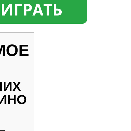
️ ИГРАТЬ
МОЕ
ШИХ
ИНО