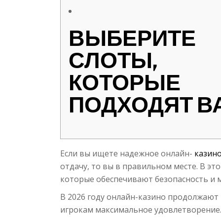
ВЫБЕРИТЕ
СЛОТЫ,
КОТОРЫЕ
ПОДХОДЯТ В
Если вы ищете надежное онлайн-
казин
отдачу, то вы в правильном месте. В эт
которые обеспечивают безопасность и 
В 2026 году онлайн-казино продолжают 
игрокам максимальное удовлетворение.