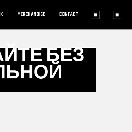
OK
MERCHANDISE
CONTACT
АЙТЕ БЕЗ
ЛЬНОЙ