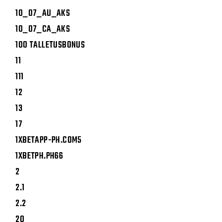
10_07_AU_AKS
10_07_CA_AKS
100 TALLETUSBONUS
11
111
12
13
17
1XBETAPP-PH.COM5
1XBETPH.PH66
2
2.1
2.2
20