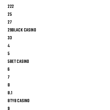
222
25
27
29BLACK CASINO
33
4
5
5BET CASINO
6
7
8
8.1
8TY8 CASINO
9