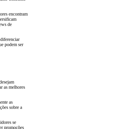
dores encontram
versificam
iews de
diferenciar
que podem ser
 desejam
ar as melhores
ente as
ções sobre a
idores se
zer promoções