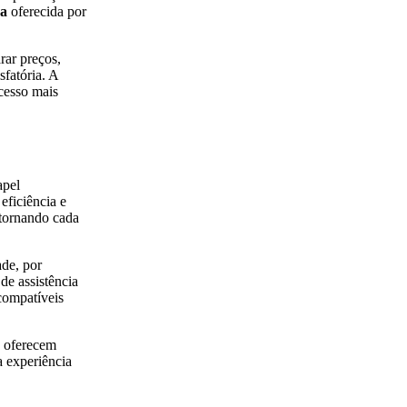
ca
oferecida por
rar preços,
fatória. A
ocesso mais
pel
eficiência e
tornando cada
ade, por
de assistência
compatíveis
 oferecem
a experiência