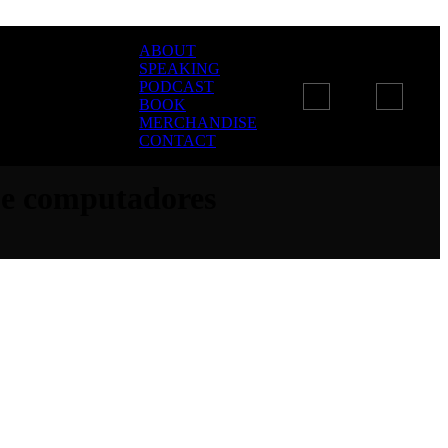
ABOUT
SPEAKING
PODCAST
BOOK
MERCHANDISE
CONTACT
 e computadores