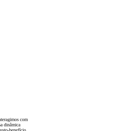
interagimos com
sa dinâmica
usto-benefício