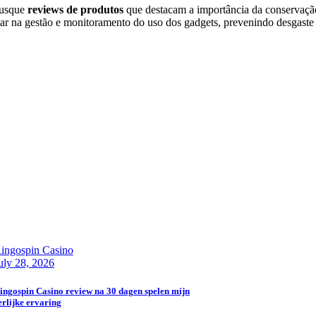
usque
reviews de produtos
que destacam a importância da conservaçã
iar na gestão e monitoramento do uso dos gadgets, prevenindo desgaste
ingospin Casino
uly 28, 2026
ingospin Casino review na 30 dagen spelen mijn
erlijke ervaring