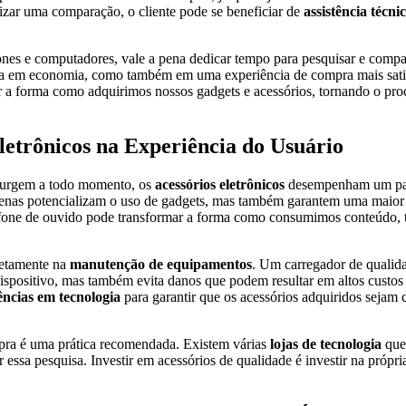
lizar uma comparação, o cliente pode se beneficiar de
assistência técni
ones e computadores, vale a pena dedicar tempo para pesquisar e compa
lta em economia, como também em uma experiência de compra mais satis
mar a forma como adquirimos nossos gadgets e acessórios, tornando o pr
letrônicos na Experiência do Usuário
urgem a todo momento, os
acessórios eletrônicos
desempenham um pa
penas potencializam o uso de gadgets, mas também garantem uma maior 
 fone de ouvido pode transformar a forma como consumimos conteúdo, 
iretamente na
manutenção de equipamentos
. Um carregador de qualid
dispositivo, mas também evita danos que podem resultar em altos custos 
ências em tecnologia
para garantir que os acessórios adquiridos sejam 
pra é uma prática recomendada. Existem várias
lojas de tecnologia
que
ar essa pesquisa. Investir em acessórios de qualidade é investir na própri