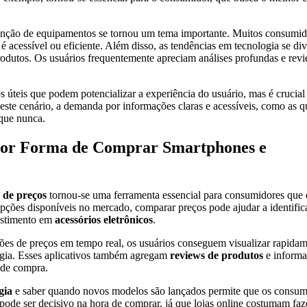
enção de equipamentos se tornou um tema importante. Muitos consumi
é acessível ou eficiente. Além disso, as tendências em tecnologia se di
rodutos. Os usuários frequentemente apreciam análises profundas e rev
 úteis que podem potencializar a experiência do usuário, mas é crucial 
Neste cenário, a demanda por informações claras e acessíveis, como as 
 que nunca.
hor Forma de Comprar Smartphones e
 de preços
tornou-se uma ferramenta essencial para consumidores que
pções disponíveis no mercado, comparar preços pode ajudar a identific
vestimento em
acessórios eletrônicos
.
ções de preços em tempo real, os usuários conseguem visualizar rapidam
logia. Esses aplicativos também agregam
reviews de produtos
e informa
 de compra.
gia
e saber quando novos modelos são lançados permite que os consum
pode ser decisivo na hora de comprar, já que lojas online costumam fa