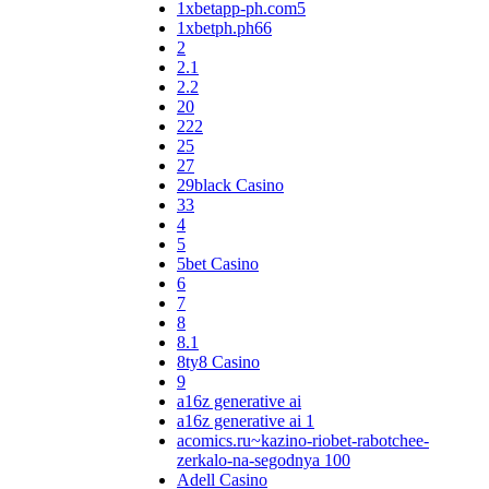
1xbetapp-ph.com5
1xbetph.ph66
2
2.1
2.2
20
222
25
27
29black Casino
33
4
5
5bet Casino
6
7
8
8.1
8ty8 Casino
9
a16z generative ai
a16z generative ai 1
acomics.ru~kazino-riobet-rabotchee-
zerkalo-na-segodnya 100
Adell Casino