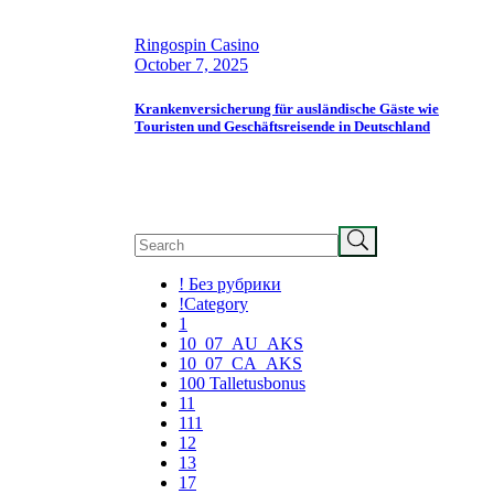
Ringospin Casino
October 7, 2025
Krankenversicherung für ausländische Gäste wie
Touristen und Geschäftsreisende in Deutschland
Search
! Без рубрики
!Category
1
10_07_AU_AKS
10_07_CA_AKS
100 Talletusbonus
11
111
12
13
17