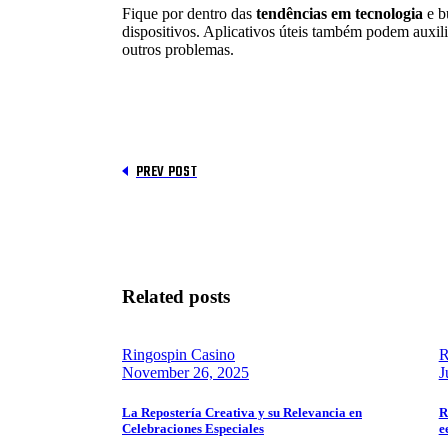
Fique por dentro das
tendências em tecnologia
e b
dispositivos. Aplicativos úteis também podem auxil
outros problemas.
PREV POST
Related posts
Ringospin Casino
R
November 26, 2025
J
La Repostería Creativa y su Relevancia en
R
Celebraciones Especiales
e