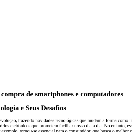
 e compra de smartphones e computadores
logia e Seus Desafios
 evolução, trazendo novidades tecnológicas que mudam a forma como 
rios eletrônicos que prometem facilitar nosso dia a dia. No entanto, es
 exemplo, tornou-se essencial para o consumidor, que busca o melhor c