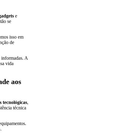
gadgets
e
tão se
vemos isso em
enção de
 informadas. A
ssa vida
ade aos
 tecnológicas
,
tência técnica
 equipamentos.
.