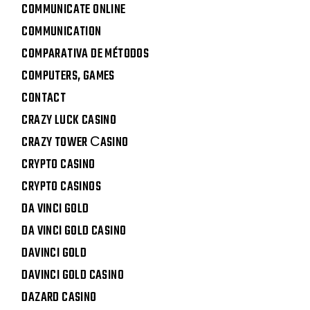
COMMUNICATE ONLINE
COMMUNICATION
COMPARATIVA DE MÉTODOS
COMPUTERS, GAMES
CONTACT
CRAZY LUCK CASINO
CRAZY TOWER СASINO
CRYPTO CASINO
CRYPTO CASINOS
DA VINCI GOLD
DA VINCI GOLD CASINO
DAVINCI GOLD
DAVINCI GOLD CASINO
DAZARD CASINO