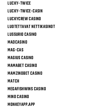
LUCKY-TWICE
LUCKY-TWICE-CASIN
LUCKYCREW CASINO
LUOTETTAVAT NETTIKASINOT
LUSSURIO CASINO
MADCASINO
MAG-CAS
MAGIUS CASINO
MAMABET CASINO
MAMZINOBET CASINO
MATCH
MEGAFISHWINS CASINO
MINO CASINO
MONKEYAPP.APP