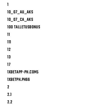
1
10_07_AU_AKS
10_07_CA_AKS
100 TALLETUSBONUS
11
111
12
13
17
1XBETAPP-PH.COM5
1XBETPH.PH66
2
2.1
2.2