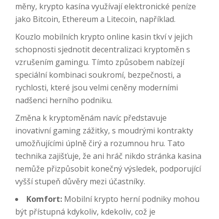
měny, krypto kasína využívají elektronické peníze
jako Bitcoin, Ethereum a Litecoin, například.
Kouzlo mobilních krypto online kasin tkví v jejich
schopnosti sjednotit decentralizaci kryptoměn s
vzrušením gamingu. Tímto způsobem nabízejí
speciální kombinaci soukromí, bezpečnosti, a
rychlosti, které jsou velmi ceněny moderními
nadšenci herního podniku.
Změna k kryptoměnám navíc představuje
inovativní gaming zážitky, s moudrými kontrakty
umožňujícími úplně čirý a rozumnou hru. Tato
technika zajišťuje, že ani hráč nikdo stránka kasina
nemůže přizpůsobit konečný výsledek, podporující
vyšší stupeň důvěry mezi účastníky.
Komfort:
Mobilní krypto herní podniky mohou
být přístupná kdykoliv, kdekoliv, což je