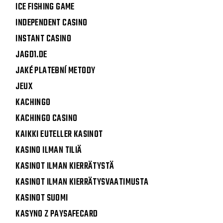
ICE FISHING GAME
INDEPENDENT CASINO
INSTANT CASINO
JAGD1.DE
JAKÉ PLATEBNÍ METODY
JEUX
KACHINGO
KACHINGO CASINO
KAIKKI EUTELLER KASINOT
KASINO ILMAN TILIÄ
KASINOT ILMAN KIERRÄTYSTÄ
KASINOT ILMAN KIERRÄTYSVAATIMUSTA
KASINOT SUOMI
KASYNO Z PAYSAFECARD