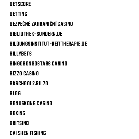
BETSCORE
BETTING
BEZPEČNÉ ZAHRANIČNÍ CASINO
BIBLIOTHEK-SUNDERN.DE
BILDUNGSINSTITUT-REITTHERAPIE.DE
BILLYBETS
BINGOBONGOSTARS CASINO
BIZZO CASINO
BKSCHOOL2.RU 70
BLOG
BONUSKONG CASINO
BOXING
BRITSINO
CAI SHEN FISHING