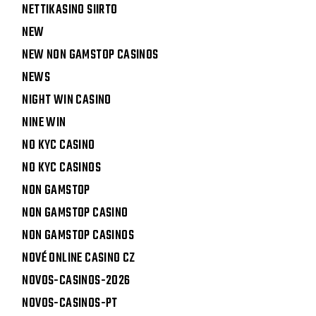
NETTIKASINO SIIRTO
NEW
NEW NON GAMSTOP CASINOS
NEWS
NIGHT WIN CASINO
NINE WIN
NO KYC CASINO
NO KYC CASINOS
NON GAMSTOP
NON GAMSTOP CASINO
NON GAMSTOP CASINOS
NOVÉ ONLINE CASINO CZ
NOVOS-CASINOS-2026
NOVOS-CASINOS-PT