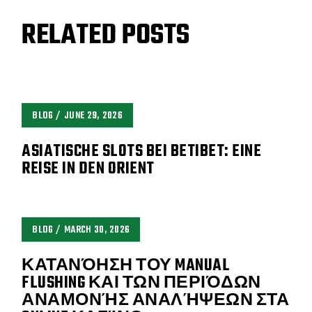
RELATED POSTS
BLOG
JUNE 29, 2026
ASIATISCHE SLOTS BEI BETIBET: EINE
REISE IN DEN ORIENT
BLOG
MARCH 30, 2026
ΚΑΤΑΝΌΗΣΗ ΤΟΥ MANUAL
FLUSHING ΚΑΙ ΤΩΝ ΠΕΡΙΌΔΩΝ
ΑΝΑΜΟΝΉΣ ΑΝΑΛΉΨΕΩΝ ΣΤΑ