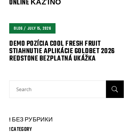
ONLINE ΚΑΖΊΝΟ
BLOG
JULY 15, 2026
DEMO POZÍCIA COOL FRESH FRUIT
STIAHNUTIE APLIKÁCIE GOLDBET 2026
REDSTONE BEZPLATNÁ UKÁŽKA
Search
! БЕЗ РУБРИКИ
!CATEGORY