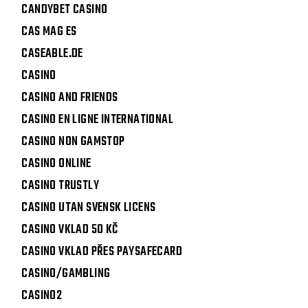
CANDYBET CASINO
CAS MAG ES
CASEABLE.DE
CASINO
CASINO AND FRIENDS
CASINO EN LIGNE INTERNATIONAL
CASINO NON GAMSTOP
CASINO ONLINE
CASINO TRUSTLY
CASINO UTAN SVENSK LICENS
CASINO VKLAD 50 KČ
CASINO VKLAD PŘES PAYSAFECARD
CASINO/GAMBLING
CASINO2