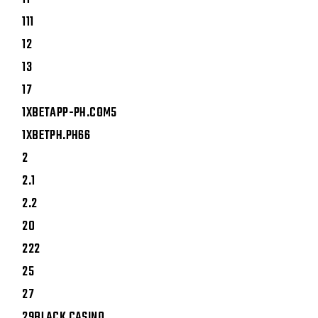
111
12
13
17
1XBETAPP-PH.COM5
1XBETPH.PH66
2
2.1
2.2
20
222
25
27
29BLACK CASINO