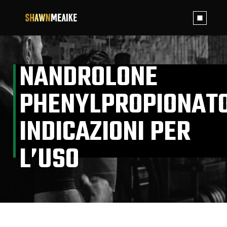
Skip
to
the
content
NANDROLONE
PHENYLPROPIONATO
INDICAZIONI PER
L’USO