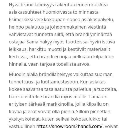
Hyvä brändiläheisyys rakentuu ennen kaikkea
asiakassuhteet huomioivasta toiminnasta.
Esimerkiksi verkkokaupan nopea asiakaspalvelu,
helppo palautus ja johdonmukainen viestintä
vahvistavat tunnetta siitä, että brändi ymmärtää
ostajaa. Sama näkyy myös tuotteissa: hyvin istuva
leikkaus, harkittu muotti ja kestävät materiaalit
kertovat, että brändi ei nojaa pelkkään kilpailuun
hinnalla, vaan tarjoaa todellista arvoa.
Muodin alalla brändiläheisyys vaikuttaa suoraan
tunnettuus- ja luottamustasoon. Kun asiakas
kokee saavansa tasalaatuista palvelua ja tuotteita,
hän suosittelee brändiä myös muille. Tämä on
erityisen tärkeää markkinoilla, joilla kilpailu on
kovaa ja erot voivat olla pieniä. Silloin pienetkin
yksityiskohdat, kuten selkeä kokotaulukko tai
vastuullinen
https://showroom2handfi.com/
, voivat