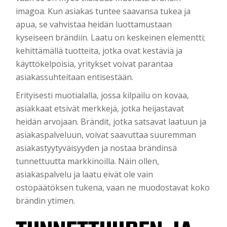
imagoa. Kun asiakas tuntee saavansa tukea ja
apua, se vahvistaa heidän luottamustaan
kyseiseen brändiin. Laatu on keskeinen elementti;
kehittämällä tuotteita, jotka ovat kestäviä ja
käyttökelpoisia, yritykset voivat parantaa
asiakassuhteitaan entisestään.
Erityisesti muotialalla, jossa kilpailu on kovaa,
asiakkaat etsivät merkkejä, jotka heijastavat
heidän arvojaan. Brändit, jotka satsavat laatuun ja
asiakaspalveluun, voivat saavuttaa suuremman
asiakastyytyväisyyden ja nostaa brändinsä
tunnettuutta markkinoilla. Näin ollen,
asiakaspalvelu ja laatu eivät ole vain
ostopäätöksen tukena, vaan ne muodostavat koko
brändin ytimen.