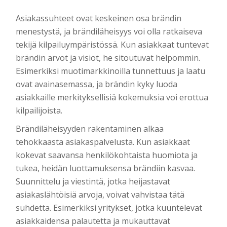
Asiakassuhteet ovat keskeinen osa brändin
menestystä, ja brändiläheisyys voi olla ratkaiseva
tekijä kilpailuympäristössä. Kun asiakkaat tuntevat
brändin arvot ja visiot, he sitoutuvat helpommin.
Esimerkiksi muotimarkkinoilla tunnettuus ja laatu
ovat avainasemassa, ja brändin kyky luoda
asiakkaille merkityksellisiä kokemuksia voi erottua
kilpailijoista.
Brändiläheisyyden rakentaminen alkaa
tehokkaasta asiakaspalvelusta. Kun asiakkaat
kokevat saavansa henkilökohtaista huomiota ja
tukea, heidän luottamuksensa brändiin kasvaa.
Suunnittelu ja viestintä, jotka heijastavat
asiakaslähtöisiä arvoja, voivat vahvistaa tätä
suhdetta. Esimerkiksi yritykset, jotka kuuntelevat
asiakkaidensa palautetta ja mukauttavat