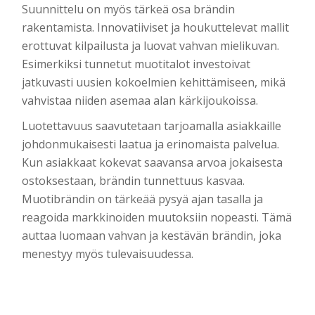
Suunnittelu on myös tärkeä osa brändin
rakentamista. Innovatiiviset ja houkuttelevat mallit
erottuvat kilpailusta ja luovat vahvan mielikuvan.
Esimerkiksi tunnetut muotitalot investoivat
jatkuvasti uusien kokoelmien kehittämiseen, mikä
vahvistaa niiden asemaa alan kärkijoukoissa.
Luotettavuus saavutetaan tarjoamalla asiakkaille
johdonmukaisesti laatua ja erinomaista palvelua.
Kun asiakkaat kokevat saavansa arvoa jokaisesta
ostoksestaan, brändin tunnettuus kasvaa.
Muotibrändin on tärkeää pysyä ajan tasalla ja
reagoida markkinoiden muutoksiin nopeasti. Tämä
auttaa luomaan vahvan ja kestävän brändin, joka
menestyy myös tulevaisuudessa.