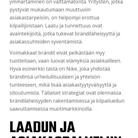
ymmärtäminen on välttämätöntä. Yritysten, jotka
pystyvät mukautumaan muuttuviin
asiakastarpeisiin, on helpompi erottua
kilpailijoistaan. Laatu ja tunnettuus ovat
avaintekijöitä, jotka tukevat brändiläheisyyttä ja
asiakassuhteiden syventämistä.
Voimakkaat brändit eivät pelkästään myy
tuotteitaan, vaan luovat elämyksiä asiakkailleen.
Hyvä esimerkki tästä on Nike, joka yhdistää
brändinsä urheilullisuuteen ja yhteisön
tunteeseen, mikä lisää asiakastyytyväisyyttä ja
sitoutumista. Tällaiset strategiat ovat olennaisia
brändiläheisyyden rakentamisessa ja kilpailuedun
saavuttamisessa muotimarkkinoilla.
LAADUN JA