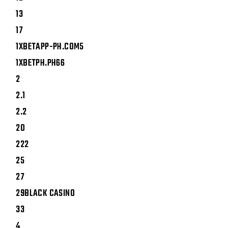
13
17
1XBETAPP-PH.COM5
1XBETPH.PH66
2
2.1
2.2
20
222
25
27
29BLACK CASINO
33
4