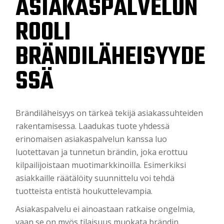
ASIAKASPALVELUN
ROOLI
BRÄNDILÄHEISYYDE
SSÄ
Brändiläheisyys on tärkeä tekijä asiakassuhteiden
rakentamisessa. Laadukas tuote yhdessä
erinomaisen asiakaspalvelun kanssa luo
luotettavan ja tunnetun brändin, joka erottuu
kilpailijoistaan muotimarkkinoilla. Esimerkiksi
asiakkaille räätälöity suunnittelu voi tehdä
tuotteista entistä houkuttelevampia.
Asiakaspalvelu ei ainoastaan ratkaise ongelmia,
vaan se on myös tilaisuus muokata brändin