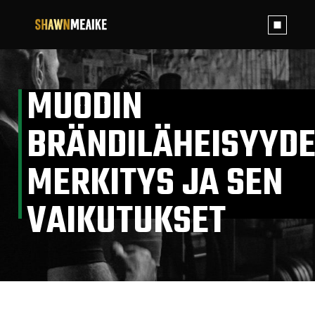
Skip
to
the
content
MUODIN
BRÄNDILÄHEISYYD
MERKITYS JA SEN
VAIKUTUKSET