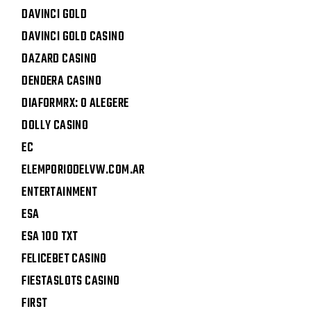
DAVINCI GOLD
DAVINCI GOLD CASINO
DAZARD CASINO
DENDERA CASINO
DIAFORMRX: O ALEGERE
DOLLY CASINO
EC
ELEMPORIODELVW.COM.AR
ENTERTAINMENT
ESA
ESA 100 TXT
FELICEBET CASINO
FIESTASLOTS CASINO
FIRST