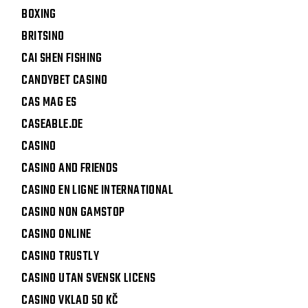
BOXING
BRITSINO
CAI SHEN FISHING
CANDYBET CASINO
CAS MAG ES
CASEABLE.DE
CASINO
CASINO AND FRIENDS
CASINO EN LIGNE INTERNATIONAL
CASINO NON GAMSTOP
CASINO ONLINE
CASINO TRUSTLY
CASINO UTAN SVENSK LICENS
CASINO VKLAD 50 KČ