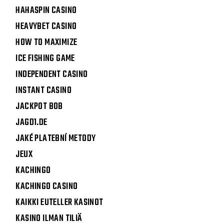
HAHASPIN CASINO
HEAVYBET CASINO
HOW TO MAXIMIZE
ICE FISHING GAME
INDEPENDENT CASINO
INSTANT CASINO
JACKPOT BOB
JAGD1.DE
JAKÉ PLATEBNÍ METODY
JEUX
KACHINGO
KACHINGO CASINO
KAIKKI EUTELLER KASINOT
KASINO ILMAN TILIÄ