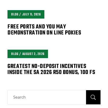
BLOG
JULY 11, 2026
FREE PORTS AND YOU MAY
DEMONSTRATION ON LINE POKIES
BLOG
AUGUST 2, 2026
GREATEST NO-DEPOSIT INCENTIVES
INSIDE THE SA 2026 R50 BONUS, 100 FS
Search