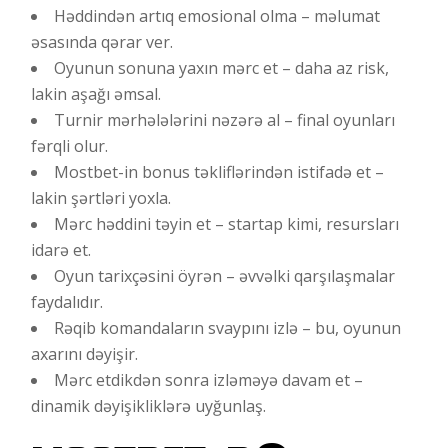
Həddindən artıq emosional olma – məlumat
əsasında qərar ver.
Oyunun sonuna yaxın mərc et – daha az risk,
lakin aşağı əmsal.
Turnir mərhələlərini nəzərə al – final oyunları
fərqli olur.
Mostbet-in bonus təkliflərindən istifadə et –
lakin şərtləri yoxla.
Mərc həddini təyin et – startap kimi, resursları
idarə et.
Oyun tarixçəsini öyrən – əvvəlki qarşılaşmalar
faydalıdır.
Rəqib komandaların svaypını izlə – bu, oyunun
axarını dəyişir.
Mərc etdikdən sonra izləməyə davam et –
dinamik dəyişikliklərə uyğunlaş.