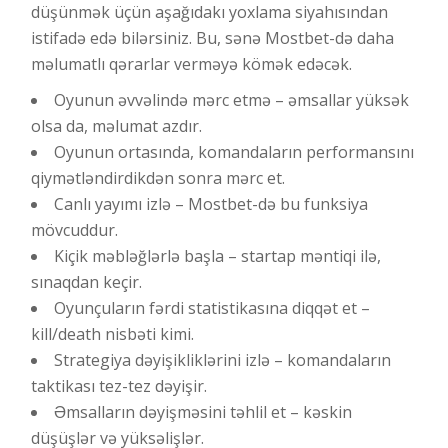
düşünmək üçün aşağıdakı yoxlama siyahısından
istifadə edə bilərsiniz. Bu, sənə Mostbet-də daha
məlumatlı qərarlar verməyə kömək edəcək.
Oyunun əvvəlində mərc etmə – əmsallar yüksək
olsa da, məlumat azdır.
Oyunun ortasında, komandaların performansını
qiymətləndirdikdən sonra mərc et.
Canlı yayımı izlə – Mostbet-də bu funksiya
mövcuddur.
Kiçik məbləğlərlə başla – startap məntiqi ilə,
sınaqdan keçir.
Oyunçuların fərdi statistikasına diqqət et –
kill/death nisbəti kimi.
Strategiya dəyişikliklərini izlə – komandaların
taktikası tez-tez dəyişir.
Əmsalların dəyişməsini təhlil et – kəskin
düşüşlər və yüksəlişlər.