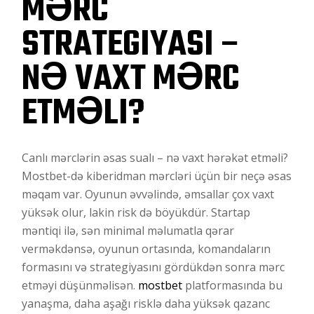
MƏRC
STRATEGIYASI –
NƏ VAXT MƏRC
ETMƏLI?
Canlı mərclərin əsas sualı – nə vaxt hərəkət etməli?
Mostbet-də kiberidman mərcləri üçün bir neçə əsas
məqam var. Oyunun əvvəlində, əmsallar çox vaxt
yüksək olur, lakin risk də böyükdür. Startap
məntiqi ilə, sən minimal məlumatla qərar
verməkdənsə, oyunun ortasında, komandaların
formasını və strategiyasını gördükdən sonra mərc
etməyi düşünməlisən.
mostbet
platformasında bu
yanaşma, daha aşağı risklə daha yüksək qazanc