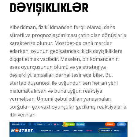
DƏYIŞIKLIKLƏR
Kiberidman, fiziki idmandan fərqli olaraq, daha
sürətli və proqnozlaşdırılması çətin olan dönüşlərlə
xarakterizə olunur. Mostbet-də canlı mərclər
edərkən, oyunun gedişatındakı kiçik dəyişikliklərə
diqqət etmək vacibdir. Məsələn, bir komandanın
əsas oyunçusunun ölümü və ya strategiya
dəyişikliyi, əmsalları dərhal təsir edə bilər. Bu,
startap düşüncəsi ilə uyğundur: sən hər an yeni
məlumat alırsan və buna uyğun reaksiya
verməlisən. Ümumi qəbul edilən yanaşmaları
sorğula – çox vaxt oyunçular gecikmiş reaksiyalarla
itki verirlər.