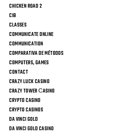
CHICKEN ROAD 2
CIB
CLASSES
COMMUNICATE ONLINE
COMMUNICATION
COMPARATIVA DE MÉTODOS
COMPUTERS, GAMES
CONTACT
CRAZY LUCK CASINO
CRAZY TOWER СASINO
CRYPTO CASINO
CRYPTO CASINOS
DA VINCI GOLD
DA VINCI GOLD CASINO