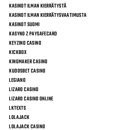
KASINOT ILMAN KIERRÄTYSTÄ
KASINOT ILMAN KIERRÄTYSVAATIMUSTA
KASINOT SUOMI
KASYNO Z PAYSAFECARD
KEYZINO CASINO
KICKBOX
KINGMAKER CASINO
KUDOSBET CASINO
LEGIANO
LIZARO CASINO
LIZARO CASINO ONLINE
LKTEXTS
LOLAJACK
LOLAJACK CASINO