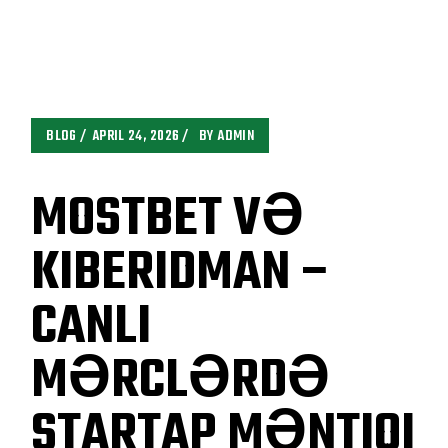
BLOG
APRIL 24, 2026
BY
ADMIN
MOSTBET VƏ
KIBERIDMAN –
CANLI
MƏRCLƏRDƏ
STARTAP MƏNTIQI