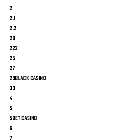
2
2.1
2.2
20
222
25
27
29BLACK CASINO
33
4
5
5BET CASINO
6
7