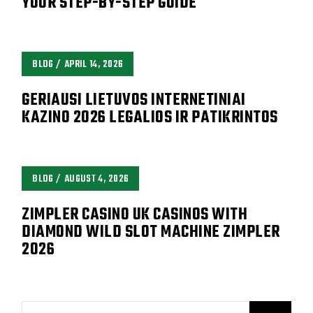
YOUR STEP-BY-STEP GUIDE
BLOG
APRIL 14, 2026
GERIAUSI LIETUVOS INTERNETINIAI
KAZINO 2026 LEGALIOS IR PATIKRINTOS
BLOG
AUGUST 4, 2026
ZIMPLER CASINO UK CASINOS WITH
DIAMOND WILD SLOT MACHINE ZIMPLER
2026
Search