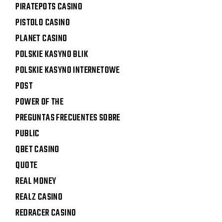
PIRATEPOTS CASINO
PISTOLO CASINO
PLANET CASINO
POLSKIE KASYNO BLIK
POLSKIE KASYNO INTERNETOWE
POST
POWER OF THE
PREGUNTAS FRECUENTES SOBRE
PUBLIC
QBET CASINO
QUOTE
REAL MONEY
REALZ CASINO
REDRACER CASINO