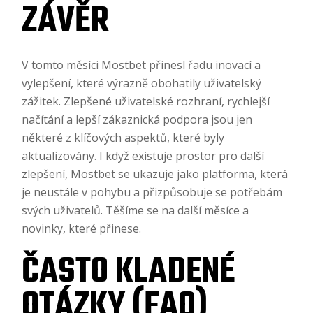
ZÁVĚR
V tomto měsíci Mostbet přinesl řadu inovací a
vylepšení, které výrazně obohatily uživatelský
zážitek. Zlepšené uživatelské rozhraní, rychlejší
načítání a lepší zákaznická podpora jsou jen
některé z klíčových aspektů, které byly
aktualizovány. I když existuje prostor pro další
zlepšení, Mostbet se ukazuje jako platforma, která
je neustále v pohybu a přizpůsobuje se potřebám
svých uživatelů. Těšíme se na další měsíce a
novinky, které přinese.
ČASTO KLADENÉ
OTÁZKY (FAQ)