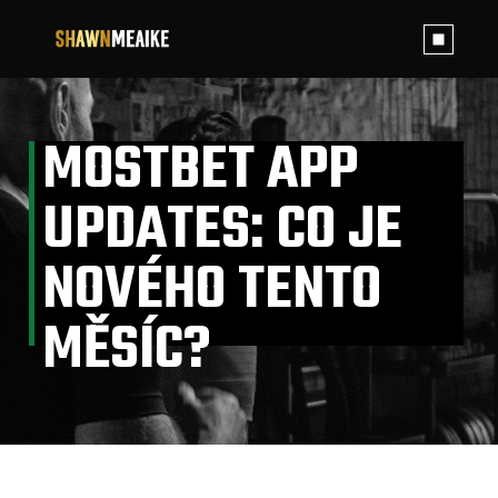
Skip
to
the
content
MOSTBET APP
UPDATES: CO JE
NOVÉHO TENTO
MĚSÍC?