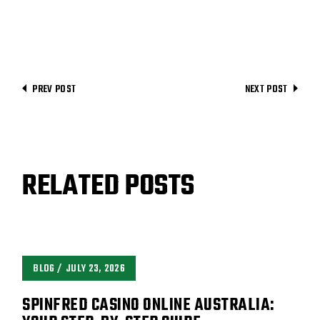
PREV POST
NEXT POST
RELATED POSTS
BLOG
JULY 23, 2026
SPINFRED CASINO ONLINE AUSTRALIA: