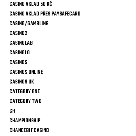
CASINO VKLAD 50 KČ
CASINO VKLAD PŘES PAYSAFECARD
CASINO/GAMBLING
CASINO2
CASINOLAB
CASINOLO
CASINOS
CASINOS ONLINE
CASINOS UK
CATEGORY ONE
CATEGORY TWO
CH
CHAMPIONSHIP
CHANCEBIT CASINO