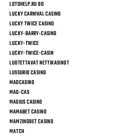
LOTOHELP.RU 80
LUCKY CARNIVAL CASINO
LUCKY TWICE CASINO
LUCKY-BARRY-CASINO
LUCKY-TWICE
LUCKY-TWICE-CASIN
LUOTETTAVAT NETTIKASINOT
LUSSURIO CASINO
MADCASINO
MAG-CAS
MAGIUS CASINO
MAMABET CASINO
MAMZINOBET CASINO
MATCH