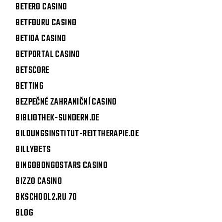
BETERO CASINO
BETFOURU CASINO
BETIDA CASINO
BETPORTAL CASINO
BETSCORE
BETTING
BEZPEČNÉ ZAHRANIČNÍ CASINO
BIBLIOTHEK-SUNDERN.DE
BILDUNGSINSTITUT-REITTHERAPIE.DE
BILLYBETS
BINGOBONGOSTARS CASINO
BIZZO CASINO
BKSCHOOL2.RU 70
BLOG