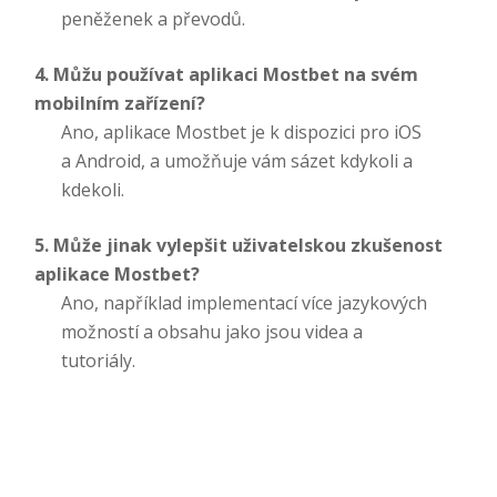
peněženek a převodů.
4. Můžu používat aplikaci Mostbet na svém
mobilním zařízení?
Ano, aplikace Mostbet je k dispozici pro iOS
a Android, a umožňuje vám sázet kdykoli a
kdekoli.
5. Může jinak vylepšit uživatelskou zkušenost
aplikace Mostbet?
Ano, například implementací více jazykových
možností a obsahu jako jsou videa a
tutoriály.