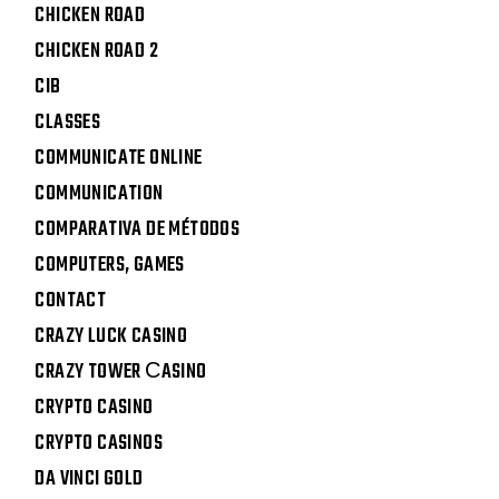
CHICKEN ROAD
CHICKEN ROAD 2
CIB
CLASSES
COMMUNICATE ONLINE
COMMUNICATION
COMPARATIVA DE MÉTODOS
COMPUTERS, GAMES
CONTACT
CRAZY LUCK CASINO
CRAZY TOWER СASINO
CRYPTO CASINO
CRYPTO CASINOS
DA VINCI GOLD