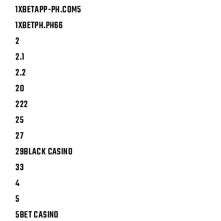
1XBETAPP-PH.COM5
1XBETPH.PH66
2
2.1
2.2
20
222
25
27
29BLACK CASINO
33
4
5
5BET CASINO