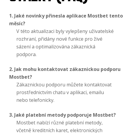
1. Jaké novinky přinesla aplikace Mostbet tento
měsíc?
V této aktualizaci byly vylepšeny uživatelské
rozhraní, přidány nové funkce pro živé
sázení a optimalizována zákaznická
podpora.
2. Jak mohu kontaktovat zákaznickou podporu
Mostbet?
Zákaznickou podporu můžete kontaktovat
prostřednictvím chatu v aplikaci, emailu
nebo telefonicky.
3. Jaké platební metody podporuje Mostbet?
Mostbet nabízí různé platební metody,
včetně kreditních karet, elektronických