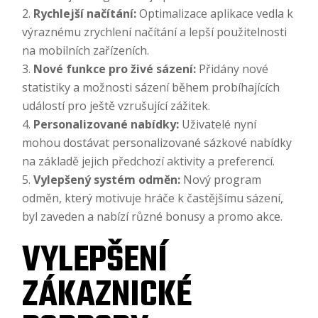
Rychlejší načítání:
Optimalizace aplikace vedla k
výraznému zrychlení načítání a lepší použitelnosti
na mobilních zařízeních.
Nové funkce pro živé sázení:
Přidány nové
statistiky a možnosti sázení během probíhajících
událostí pro ještě vzrušující zážitek.
Personalizované nabídky:
Uživatelé nyní
mohou dostávat personalizované sázkové nabídky
na základě jejich předchozí aktivity a preferencí.
Vylepšený systém odměn:
Nový program
odměn, který motivuje hráče k častějšímu sázení,
byl zaveden a nabízí různé bonusy a promo akce.
VYLEPŠENÍ
ZÁKAZNICKÉ