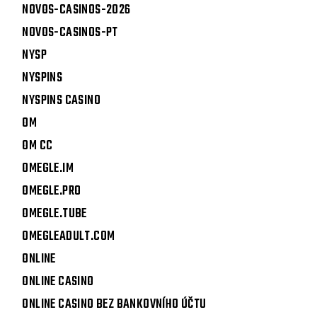
NOVOS-CASINOS-2026
NOVOS-CASINOS-PT
NYSP
NYSPINS
NYSPINS CASINO
OM
OM CC
OMEGLE.IM
OMEGLE.PRO
OMEGLE.TUBE
OMEGLEADULT.COM
ONLINE
ONLINE CASINO
ONLINE CASINO BEZ BANKOVNÍHO ÚČTU