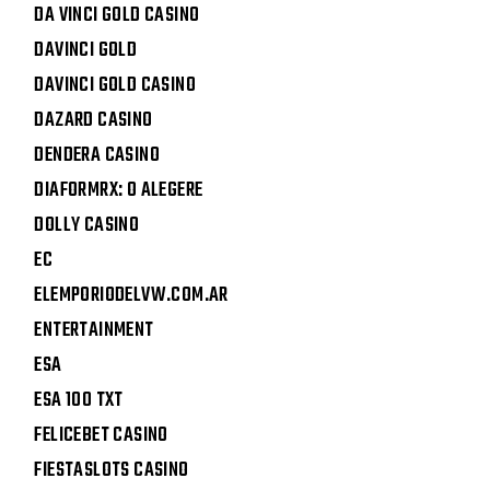
DA VINCI GOLD CASINO
DAVINCI GOLD
DAVINCI GOLD CASINO
DAZARD CASINO
DENDERA CASINO
DIAFORMRX: O ALEGERE
DOLLY CASINO
EC
ELEMPORIODELVW.COM.AR
ENTERTAINMENT
ESA
ESA 100 TXT
FELICEBET CASINO
FIESTASLOTS CASINO