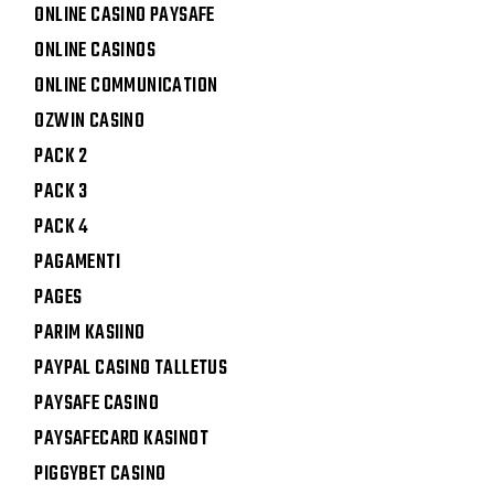
ONLINE CASINO PAYSAFE
ONLINE CASINOS
ONLINE COMMUNICATION
OZWIN CASINO
PACK 2
PACK 3
PACK 4
PAGAMENTI
PAGES
PARIM KASIINO
PAYPAL CASINO TALLETUS
PAYSAFE CASINO
PAYSAFECARD KASINOT
PIGGYBET CASINO