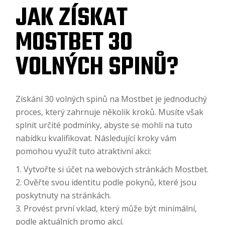
JAK ZÍSKAT
MOSTBET 30
VOLNÝCH SPINŮ?
Získání 30 volných spinů na Mostbet je jednoduchý
proces, který zahrnuje několik kroků. Musíte však
splnit určité podmínky, abyste se mohli na tuto
nabídku kvalifikovat. Následující kroky vám
pomohou využít tuto atraktivní akci:
Vytvořte si účet na webových stránkách Mostbet.
Ověřte svou identitu podle pokynů, které jsou
poskytnuty na stránkách.
Provést první vklad, který může být minimální,
podle aktuálních promo akcí.