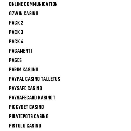
ONLINE COMMUNICATION
OZWIN CASINO
PACK 2
PACK 3
PACK 4
PAGAMENTI
PAGES
PARIM KASIINO
PAYPAL CASINO TALLETUS
PAYSAFE CASINO
PAYSAFECARD KASINOT
PIGGYBET CASINO
PIRATEPOTS CASINO
PISTOLO CASINO