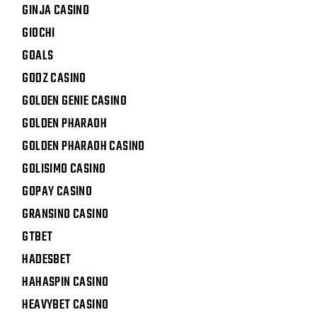
GINJA CASINO
GIOCHI
GOALS
GODZ CASINO
GOLDEN GENIE CASINO
GOLDEN PHARAOH
GOLDEN PHARAOH CASINO
GOLISIMO CASINO
GOPAY CASINO
GRANSINO CASINO
GTBET
HADESBET
HAHASPIN CASINO
HEAVYBET CASINO