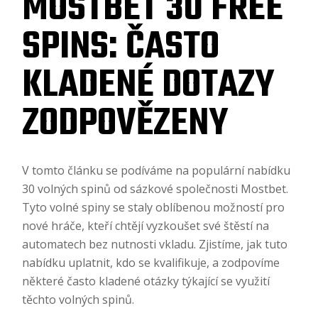
MOSTBET 30 FREE
SPINS: ČASTO
KLADENÉ DOTAZY
ZODPOVĚZENY
V tomto článku se podíváme na populární nabídku
30 volných spinů od sázkové společnosti Mostbet.
Tyto volné spiny se staly oblíbenou možností pro
nové hráče, kteří chtějí vyzkoušet své štěstí na
automatech bez nutnosti vkladu. Zjistíme, jak tuto
nabídku uplatnit, kdo se kvalifikuje, a zodpovíme
některé často kladené otázky týkající se využití
těchto volných spinů.