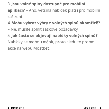
Jsou volné spiny dostupné pro mobilní
aplikaci?
– Ano, většina nabídek platí i pro mobilní
zařízení.
Mohu vybrat výhry z volných spinů okamžitě?
– Ne, musíte splnit sázkové požadavky.
Jak často se objevují nabídky volných spinů?
–
Nabídky se mohou měnit, proto sledujte promo
akce na webu Mostbet.
PREV POST
NEXT POST