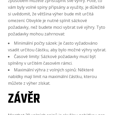
způsobem můžete zpřístupnit své výhry. Poté, co
vám byly volné spiny připsány a využity, je důležité
si uvědomit, že většina výher bude mít určitá
omezení. Obvykle je nutné splnit sázkové
požadavky, než budete moci vybrat své výhry. Tyto
požadavky mohou zahrnovat:
Minimální počty sázek: Je často vyžadováno
vsadit určitou částku, aby bylo možné výhry vybrat.
Časové limity: Sázkové požadavky musí být
splněny v určitém časovém rámci.
Maximální výhra z volných spinů: Některé
nabídky mají limit na maximální částku, kterou
můžete z výher získat.
ZÁVĚR