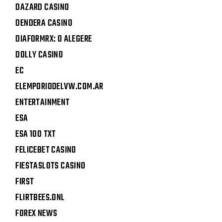
DAZARD CASINO
DENDERA CASINO
DIAFORMRX: O ALEGERE
DOLLY CASINO
EC
ELEMPORIODELVW.COM.AR
ENTERTAINMENT
ESA
ESA 100 TXT
FELICEBET CASINO
FIESTASLOTS CASINO
FIRST
FLIRTBEES.ONL
FOREX NEWS