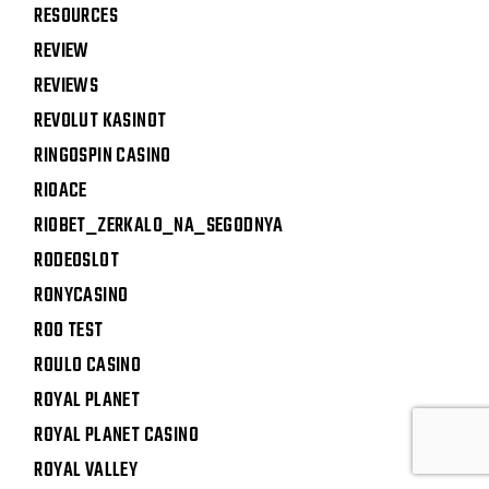
RESOURCES
REVIEW
REVIEWS
REVOLUT KASINOT
RINGOSPIN CASINO
RIOACE
RIOBET_ZERKALO_NA_SEGODNYA
RODEOSLOT
RONYCASINO
ROO TEST
ROULO CASINO
ROYAL PLANET
ROYAL PLANET CASINO
ROYAL VALLEY