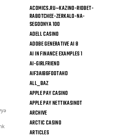
ACOMICS.RU~KAZINO-RIOBET-
RABOTCHEE-ZERKALO-NA-
SEGODNYA 100
ADELL CASINO
ADOBE GENERATIVE AI 8
AI IN FINANCE EXAMPLES 1
AI-GIRLFRIEND
AIF3AIB6FOOTAHD
ALL_BAZ
APPLE PAY CASINO
APPLE PAY NETTIKASINOT
yyə
ARCHIVE
ARCTIC CASINO
ank
ARTICLES