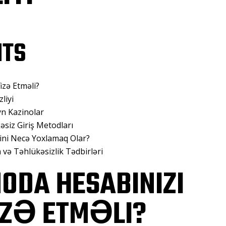
NTS
zə Etməli?
liyi
yn Kazinolar
siz Giriş Metodları
ini Necə Yoxlamaq Olar?
 və Təhlükəsizlik Tədbirləri
ODA HESABINIZI
ZƏ ETMƏLI?