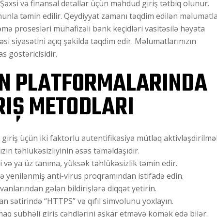
 Şəxsi və finansal detallar üçün məhdud giriş tətbiq olunur.
nunla təmin edilir. Qeydiyyat zamanı təqdim edilən məlumatl
əmə prosesləri mühafizəli bank keçidləri vasitəsilə həyata
si siyasətini açıq şəkildə təqdim edir. Məlumatlarınızın
as göstəricisidir.
N PLATFORMALARINDA
IŞ METODLARI
riş üçün iki faktorlu autentifikasiya mütləq aktivləşdirilməli
ızın təhlükəsizliyinin əsas təməldaşıdır.
i və ya üz tanıma, yüksək təhlükəsizlik təmin edir.
 və yenilənmiş anti-virus proqramından istifadə edin.
anlarından gələn bildirişlərə diqqət yetirin.
n sətirində “HTTPS” və qıfıl simvolunu yoxlayın.
aq şübhəli giriş cəhdlərini aşkar etməyə kömək edə bilər.