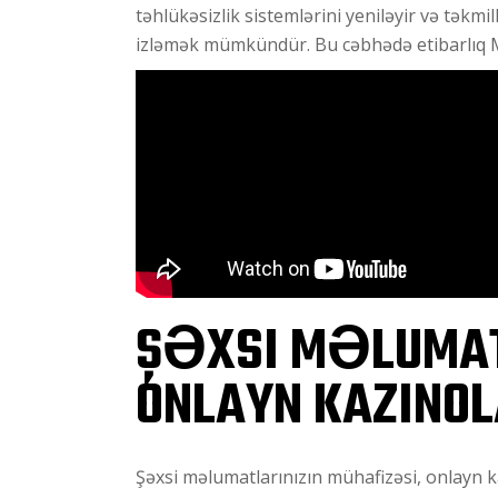
təhlükəsizlik sistemlərini yeniləyir və təkmi
izləmək mümkündür. Bu cəbhədə etibarlıq Mo
ŞƏXSI MƏLUMAT
ONLAYN KAZINO
Şəxsi məlumatlarınızın mühafizəsi, onlayn ka