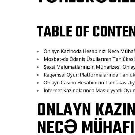
TABLE OF CONTE
Onlayn Kazinoda Hesabınızı Necə Mühafi
Mosbet-də Ödəniş Üsullarının Təhlükəsiz
Şəxsi Məlumatlarınızın Mühafizəsi: Onla
Rəqəmsal Oyun Platformalarında Təhlükə
Onlayn Casino Hesabınızın Təhlükəsizliy
İnternet Kazinolarında Məsuliyyətli Oyun
ONLAYN KAZIN
NECƏ MÜHAFI