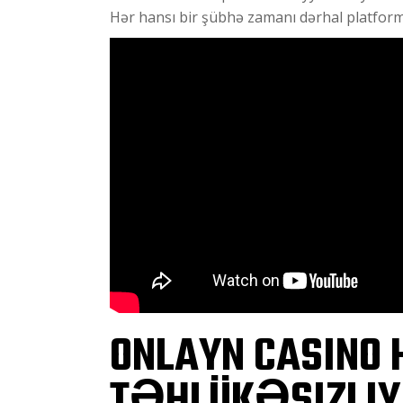
Hər hansı bir şübhə zamanı dərhal platform
ONLAYN CASINO 
TƏHLÜKƏSIZLIY