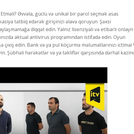
tməli? Əvvəla, güclü və unikal bir parol seçmək əsas
fikasiya tətbiq edərək girişinizi əlavə qoruyun. Şəxsi
ylaşmamağa diqqət edin. Yalnız lisenziyalı və etibarlı onlayn
rınızda aktual antivirus proqramından istifadə edin. Oyun
 çıxış edin. Bank və ya pul köçürmə məlumatlarınızı ictimai 
n. Şübhəli hərəkətlər və ya təkliflər qarşısında dərhal kazin