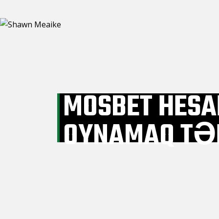
Skip
to
the
content
MOSBET HESAP
OYNAMAQ TƏH