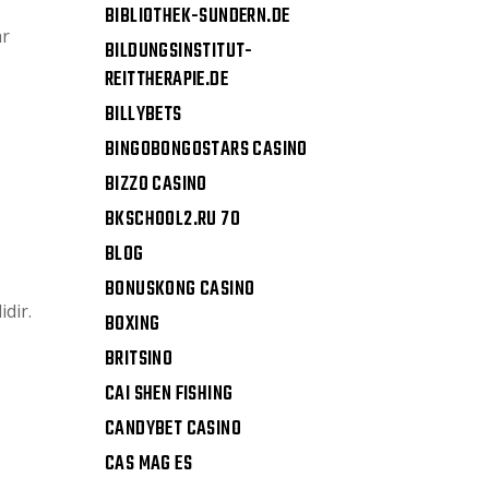
BIBLIOTHEK-SUNDERN.DE
ar
BILDUNGSINSTITUT-
REITTHERAPIE.DE
BILLYBETS
BINGOBONGOSTARS CASINO
BIZZO CASINO
BKSCHOOL2.RU 70
BLOG
BONUSKONG CASINO
dir.
BOXING
BRITSINO
CAI SHEN FISHING
CANDYBET CASINO
CAS MAG ES