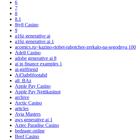
6
7
8
8.1
8ty8 Casino
9
a16z generative ai
a16z generative ai 1
acomics.ru~kazino-riobet-rabotchee-zerkalo-na-segodnya 100
Adell Casino
adobe generative ai 8
ai in finance examples 1
ai-girlfriend
Aif3aib6footahd
all_BAz
Apple Pay Casino
Apple Pay Nettikasinot
archive
Arctic Casino
articles
Avia Masters
aws generative ai 1
Aztec Paradise Casino
bedpage.online
Beef Casino