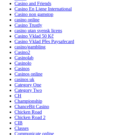
Casino and Friends
Casino En Ligne International
Casino non gamstop
casino online
Casino Trustly
casino utan svensk licens
Casino Vklad 50 Kč
Casino Vklad Přes Paysafecard
casino/gambling
Casino2
Casinolab
Casinolo
Casinos
Casinos online
casinos uk
Category One
Category Two
CH
Championship
ChanceBit Casino
Chicken Road
Chicken Road 2
CIB
Classes
Communicate online