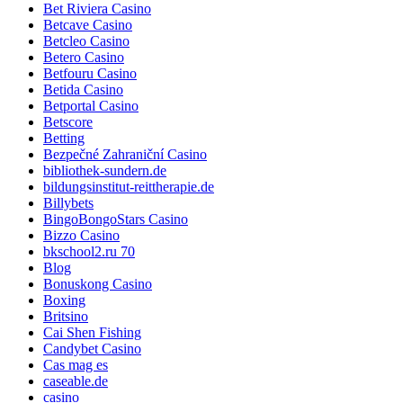
Bet Riviera Casino
Betcave Casino
Betcleo Casino
Betero Casino
Betfouru Casino
Betida Casino
Betportal Casino
Betscore
Betting
Bezpečné Zahraniční Casino
bibliothek-sundern.de
bildungsinstitut-reittherapie.de
Billybets
BingoBongoStars Casino
Bizzo Casino
bkschool2.ru 70
Blog
Bonuskong Casino
Boxing
Britsino
Cai Shen Fishing
Candybet Casino
Cas mag es
caseable.de
casino