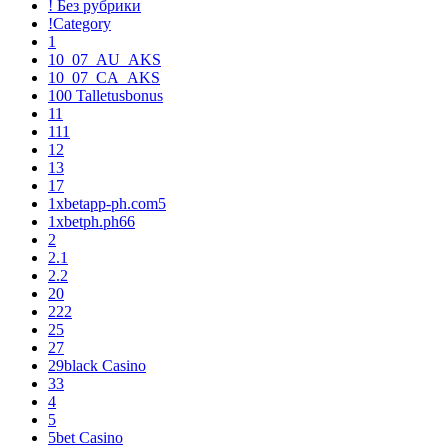
! Без рубрики
!Category
1
10_07_AU_AKS
10_07_CA_AKS
100 Talletusbonus
11
111
12
13
17
1xbetapp-ph.com5
1xbetph.ph66
2
2.1
2.2
20
222
25
27
29black Casino
33
4
5
5bet Casino