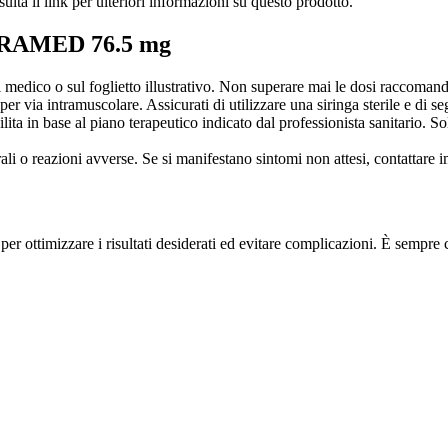
lta il link per ulteriori informazioni su questo prodotto.
 PARAMED 76.5 mg
 medico o sul foglietto illustrativo. Non superare mai le dosi raccomand
 intramuscolare. Assicurati di utilizzare una siringa sterile e di seg
ta in base al piano terapeutico indicato dal professionista sanitario. So
erali o reazioni avverse. Se si manifestano sintomi non attesi, contatta
timizzare i risultati desiderati ed evitare complicazioni. È sempre con