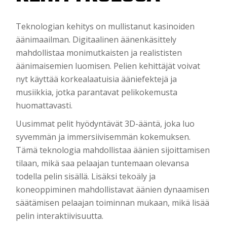
Teknologian kehitys on mullistanut kasinoiden
äänimaailman. Digitaalinen äänenkäsittely
mahdollistaa monimutkaisten ja realististen
äänimaisemien luomisen. Pelien kehittäjät voivat
nyt käyttää korkealaatuisia ääniefektejä ja
musiikkia, jotka parantavat pelikokemusta
huomattavasti.
Uusimmat pelit hyödyntävät 3D-ääntä, joka luo
syvemmän ja immersiivisemmän kokemuksen.
Tämä teknologia mahdollistaa äänien sijoittamisen
tilaan, mikä saa pelaajan tuntemaan olevansa
todella pelin sisällä. Lisäksi tekoäly ja
koneoppiminen mahdollistavat äänien dynaamisen
säätämisen pelaajan toiminnan mukaan, mikä lisää
pelin interaktiivisuutta.