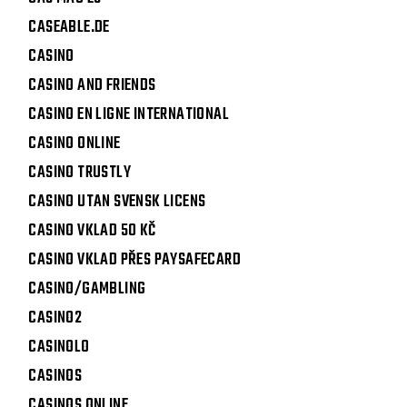
CASEABLE.DE
CASINO
CASINO AND FRIENDS
CASINO EN LIGNE INTERNATIONAL
CASINO ONLINE
CASINO TRUSTLY
CASINO UTAN SVENSK LICENS
CASINO VKLAD 50 KČ
CASINO VKLAD PŘES PAYSAFECARD
CASINO/GAMBLING
CASINO2
CASINOLO
CASINOS
CASINOS ONLINE