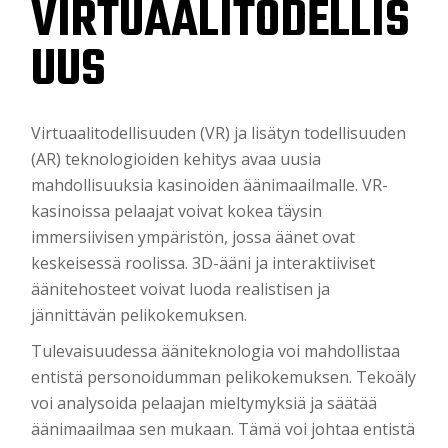
VIRTUAALITODELLIS
UUS
Virtuaalitodellisuuden (VR) ja lisätyn todellisuuden
(AR) teknologioiden kehitys avaa uusia
mahdollisuuksia kasinoiden äänimaailmalle. VR-
kasinoissa pelaajat voivat kokea täysin
immersiivisen ympäristön, jossa äänet ovat
keskeisessä roolissa. 3D-ääni ja interaktiiviset
äänitehosteet voivat luoda realistisen ja
jännittävän pelikokemuksen.
Tulevaisuudessa ääniteknologia voi mahdollistaa
entistä personoidumman pelikokemuksen. Tekoäly
voi analysoida pelaajan mieltymyksiä ja säätää
äänimaailmaa sen mukaan. Tämä voi johtaa entistä