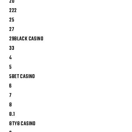
20
222
25
27
29BLACK CASINO
33
4
5
5BET CASINO
6
7
8
8.1
8TY8 CASINO