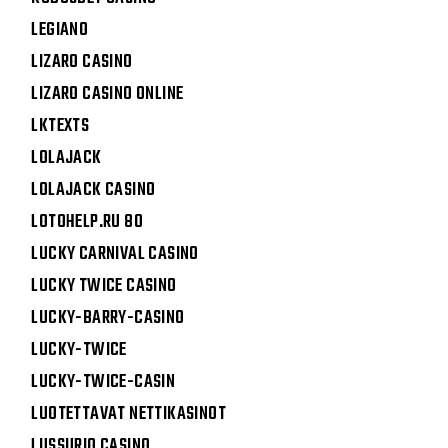
LEGIANO
LIZARO CASINO
LIZARO CASINO ONLINE
LKTEXTS
LOLAJACK
LOLAJACK CASINO
LOTOHELP.RU 80
LUCKY CARNIVAL CASINO
LUCKY TWICE CASINO
LUCKY-BARRY-CASINO
LUCKY-TWICE
LUCKY-TWICE-CASIN
LUOTETTAVAT NETTIKASINOT
LUSSURIO CASINO