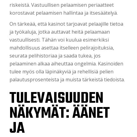
riskeistä. Vastuullisen pelaamisen periaatteet
korostavat pelaamisen hallintaa ja itsesäätelyä.
On tärkeää, että kasinot tarjoavat pelaajille tietoa
ja työkaluja, jotka auttavat heitä pelaamaan
vastuullisesti. Tähän voi kuulua esimerkiksi
mahdollisuus asettaa itselleen pelirajoituksia,
seurata pelihistoriaa ja saada tukea, jos
pelaaminen alkaa aiheuttaa ongelmia. Kasinoiden
tulee myös olla läpinäkyviä ja rehellisiä pelien
palautusprosenteista ja muista tärkeistä tiedoista.
TULEVAISUUDEN
NÄKYMÄT: ÄÄNET
JA