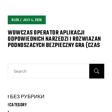
BLOG
JULY 4, 2026
WOWCZAS OPERATOR APLIKACJI
ODPOWIEDNICH NARZEDZI I ROZWIAZAN
PODNOSZACYCH BEZPIECZNY GRA (CZAS
Search
! БЕЗ РУБРИКИ
!CATEGORY