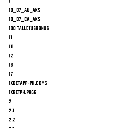
1
10_07_AU_AKS
10_07_CA_AKS
100 TALLETUSBONUS
11
111
12
13
17
1XBETAPP-PH.COM5
1XBETPH.PH66
2
2.1
2.2