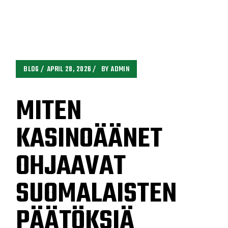
BLOG
APRIL 28, 2026
BY
ADMIN
MITEN
KASINOÄÄNET
OHJAAVAT
SUOMALAISTEN
PÄÄTÖKSIÄ