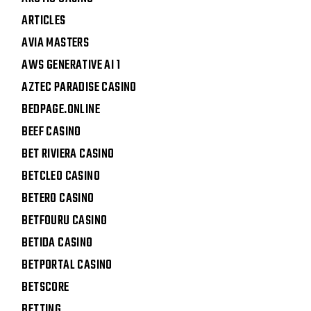
ARTICLES
AVIA MASTERS
AWS GENERATIVE AI 1
AZTEC PARADISE CASINO
BEDPAGE.ONLINE
BEEF CASINO
BET RIVIERA CASINO
BETCLEO CASINO
BETERO CASINO
BETFOURU CASINO
BETIDA CASINO
BETPORTAL CASINO
BETSCORE
BETTING