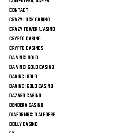
COMPUTERS, GAMES
CONTACT
CRAZY LUCK CASINO
CRAZY TOWER СASINO
CRYPTO CASINO
CRYPTO CASINOS
DA VINCI GOLD
DA VINCI GOLD CASINO
DAVINCI GOLD
DAVINCI GOLD CASINO
DAZARD CASINO
DENDERA CASINO
DIAFORMRX: O ALEGERE
DOLLY CASINO