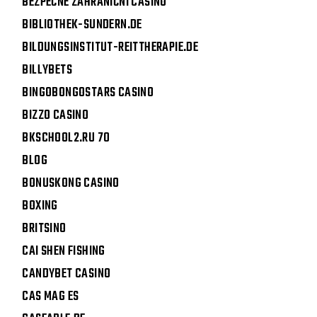
BEZPEČNÉ ZAHRANIČNÍ CASINO
BIBLIOTHEK-SUNDERN.DE
BILDUNGSINSTITUT-REITTHERAPIE.DE
BILLYBETS
BINGOBONGOSTARS CASINO
BIZZO CASINO
BKSCHOOL2.RU 70
BLOG
BONUSKONG CASINO
BOXING
BRITSINO
CAI SHEN FISHING
CANDYBET CASINO
CAS MAG ES