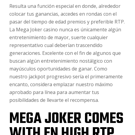
Resulta una función especial en donde, alrededor
colocar tus ganancias, accedes en rondas con el
pasar del tiempo de edad premios y preferible RTP.
La Mega Joker casino nunca es únicamente algún
entretenimiento de mayor, suerte cualquier
representativo cual deberían trascendido
generaciones. Excelente con el fin de algunos que
buscan algún entretenimiento nostálgico con
mayúsculos oportunidades de ganar.
Como
nuestro jackpot progresivo serí­a el primeramente
encanto, considera emplazar nuestro máximo
aprobado para línea para aumentar tus
posibilidades de llevarte el recompensa.
MEGA JOKER COMES
WITH EN HIGH RTP