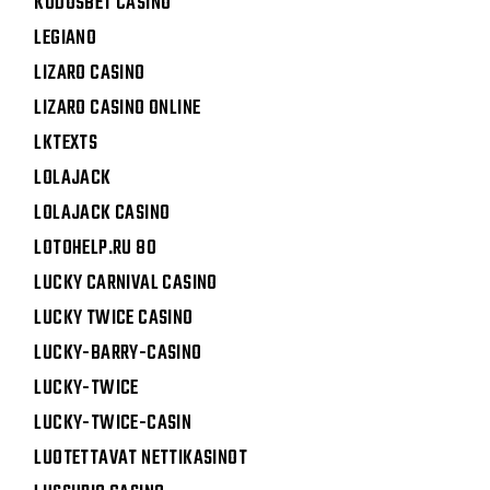
KUDOSBET CASINO
LEGIANO
LIZARO CASINO
LIZARO CASINO ONLINE
LKTEXTS
LOLAJACK
LOLAJACK CASINO
LOTOHELP.RU 80
LUCKY CARNIVAL CASINO
LUCKY TWICE CASINO
LUCKY-BARRY-CASINO
LUCKY-TWICE
LUCKY-TWICE-CASIN
LUOTETTAVAT NETTIKASINOT