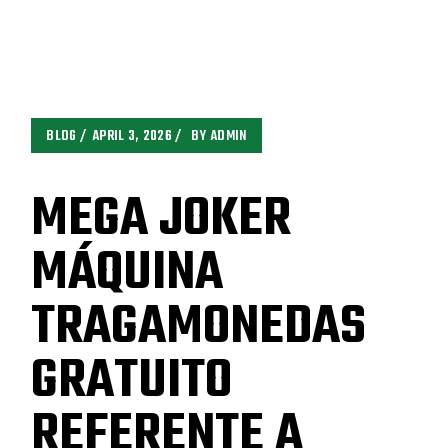
NETENT
BLOG
APRIL 3, 2026
BY
ADMIN
MEGA JOKER
MÁQUINA
TRAGAMONEDAS
GRATUITO
REFERENTE A