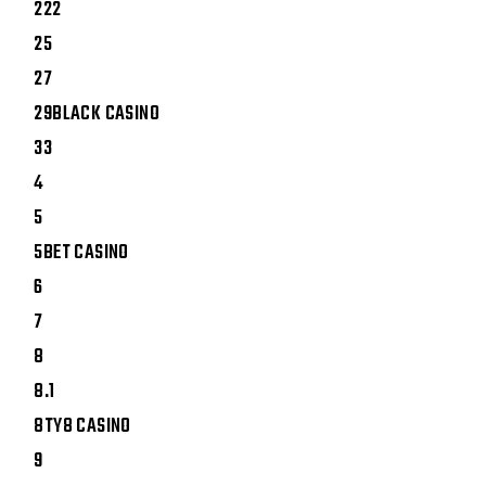
222
25
27
29BLACK CASINO
33
4
5
5BET CASINO
6
7
8
8.1
8TY8 CASINO
9