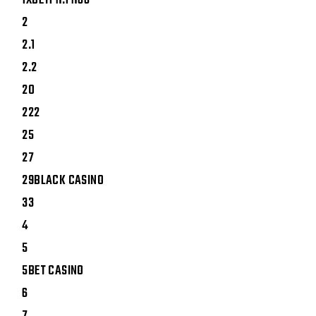
1XBETPH.PH66
2
2.1
2.2
20
222
25
27
29BLACK CASINO
33
4
5
5BET CASINO
6