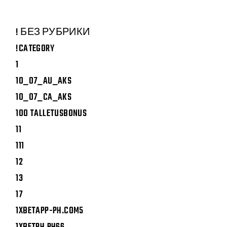
! БЕЗ РУБРИКИ
!CATEGORY
1
10_07_AU_AKS
10_07_CA_AKS
100 TALLETUSBONUS
11
111
12
13
17
1XBETAPP-PH.COM5