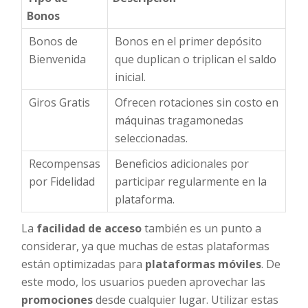
Bonos
Bonos de
Bonos en el primer depósito
Bienvenida
que duplican o triplican el saldo
inicial.
Giros Gratis
Ofrecen rotaciones sin costo en
máquinas tragamonedas
seleccionadas.
Recompensas
Beneficios adicionales por
por Fidelidad
participar regularmente en la
plataforma.
La
facilidad de acceso
también es un punto a
considerar, ya que muchas de estas plataformas
están optimizadas para
plataformas móviles
. De
este modo, los usuarios pueden aprovechar las
promociones
desde cualquier lugar. Utilizar estas