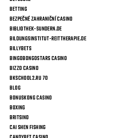
BETTING
BEZPEČNÉ ZAHRANIČNÍ CASINO
BIBLIOTHEK-SUNDERN.DE
BILDUNGSINSTITUT-REITTHERAPIE.DE
BILLYBETS
BINGOBONGOSTARS CASINO
BIZZO CASINO
BKSCHOOL2.RU 70
BLOG
BONUSKONG CASINO
BOXING
BRITSINO
CAI SHEN FISHING
CANDYBET CASINO