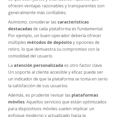
ofrecen ventajas razonables y transparentes son
generalmente más confiables.
Asimismo, considerar las
características
destacadas
de cada plataforma es fundamental.
Por ejemplo, un buen operador debería ofrecer
múltiples
métodos de depósito
y opciones de
retiro, lo que demuestra su compromiso con la
comodidad del usuario.
La
atención personalizada
es otro factor clave.
Un soporte al cliente accesible y eficaz puede ser
un indicador de que la plataforma se toma en serio
la satisfacción de sus usuarios.
Además, es prudente revisar las
plataformas
móviles
. Aquellos servicios que están optimizados
para dispositivos móviles suelen implicar un
enfoque moderno y actualizado hacia la