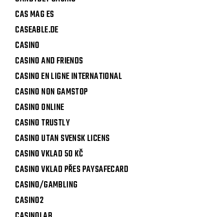
CAS MAG ES
CASEABLE.DE
CASINO
CASINO AND FRIENDS
CASINO EN LIGNE INTERNATIONAL
CASINO NON GAMSTOP
CASINO ONLINE
CASINO TRUSTLY
CASINO UTAN SVENSK LICENS
CASINO VKLAD 50 KČ
CASINO VKLAD PŘES PAYSAFECARD
CASINO/GAMBLING
CASINO2
CASINOLAB