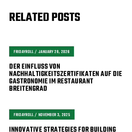
RELATED POSTS
FRIDAYROLL
JANUARY 28, 2026
DER EINFLUSS VON
NACHHALTIGKEITSZERTIFIKATEN AUF DIE
GASTRONOMIE IM RESTAURANT
BREITENGRAD
FRIDAYROLL
NOVEMBER 3, 2025
INNOVATIVE STRATEGIES FOR BUILDING