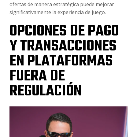
ofertas de manera estratégica puede mejorar
significativamente la experiencia de juego.
OPCIONES DE PAGO
Y TRANSACCIONES
EN PLATAFORMAS
FUERA DE
REGULACIÓN