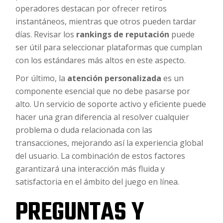
operadores destacan por ofrecer retiros
instantáneos, mientras que otros pueden tardar
días. Revisar los
rankings de reputación
puede
ser útil para seleccionar plataformas que cumplan
con los estándares más altos en este aspecto.
Por último, la
atención personalizada
es un
componente esencial que no debe pasarse por
alto. Un servicio de soporte activo y eficiente puede
hacer una gran diferencia al resolver cualquier
problema o duda relacionada con las
transacciones, mejorando así la experiencia global
del usuario. La combinación de estos factores
garantizará una interacción más fluida y
satisfactoria en el ámbito del juego en línea.
PREGUNTAS Y