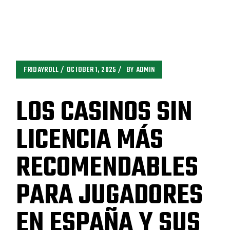
FRIDAYROLL
OCTOBER 1, 2025
BY
ADMIN
LOS CASINOS SIN
LICENCIA MÁS
RECOMENDABLES
PARA JUGADORES
EN ESPAÑA Y SUS