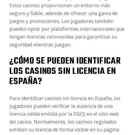
Estos casinos proporcionan un entorno más
seguro y fiable, además de ofrecer una gama de
juegos y promociones. Los jugadores también
pueden optar por plataformas internacionales que
tengan licencias reconocidas para garantizar su
seguridad mientras juegan.
¿CÓMO SE PUEDEN IDENTIFICAR
LOS CASINOS SIN LICENCIA EN
ESPAÑA?
Para identificar casinos sin licencia en España, los
jugadores pueden verificar la ausencia de una
licencia válida emitida por la DGOJ en el sitio web
del casino. Normalmente, los casinos regulados
exhiben su licencia de forma visible en su página