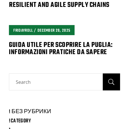
RESILIENT AND AGILE SUPPLY CHAINS
FRIDAYROLL
DECEMBER 20, 2025
GUIDA UTILE PER SCOPRIRE LA PUGLIA:
INFORMAZIONI PRATICHE DA SAPERE
Search
! БЕЗ РУБРИКИ
!CATEGORY