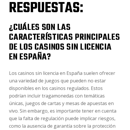
RESPUESTAS:
¿CUÁLES SON LAS
CARACTERÍSTICAS PRINCIPALES
DE LOS CASINOS SIN LICENCIA
EN ESPAÑA?
Los casinos sin licencia en España suelen ofrecer
una variedad de juegos que pueden no estar
disponibles en los casinos regulados. Estos
podrían incluir tragamonedas con temáticas
únicas, juegos de cartas y mesas de apuestas en
vivo. Sin embargo, es importante tener en cuenta
que la falta de regulación puede implicar riesgos,
como la ausencia de garantía sobre la protección