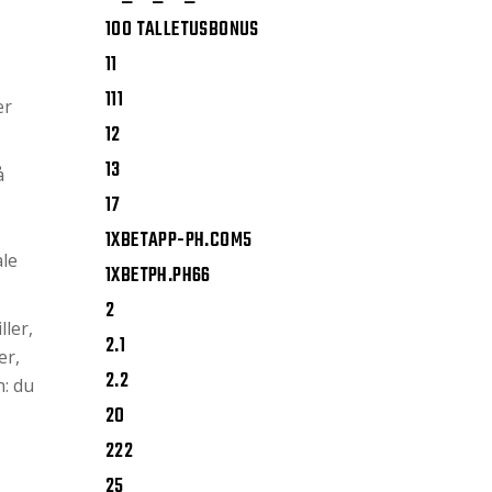
100 TALLETUSBONUS
11
111
er
12
13
å
17
1XBETAPP-PH.COM5
ale
1XBETPH.PH66
2
ller,
2.1
er,
2.2
n: du
20
222
25