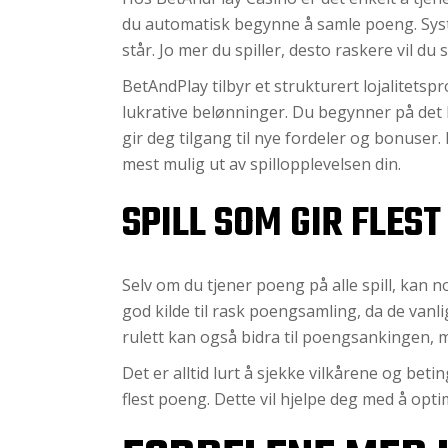
du automatisk begynne å samle poeng. System
står. Jo mer du spiller, desto raskere vil du
BetAndPlay tilbyr et strukturert lojalitets
lukrative belønninger. Du begynner på det 
gir deg tilgang til nye fordeler og bonuse
mest mulig ut av spillopplevelsen din.
SPILL SOM GIR FLES
Selv om du tjener poeng på alle spill, kan n
god kilde til rask poengsamling, da de vanl
rulett kan også bidra til poengsankingen, 
Det er alltid lurt å sjekke vilkårene og beti
flest poeng. Dette vil hjelpe deg med å opt