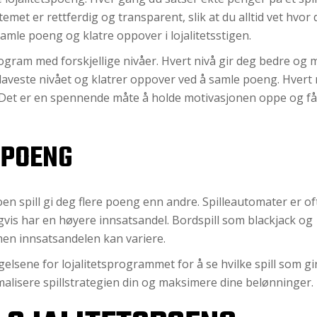
et er rettferdig og transparent, slik at du alltid vet hvor 
 samle poeng og klatre oppover i lojalitetsstigen.
program med forskjellige nivåer. Hvert nivå gir deg bedre og 
laveste nivået og klatrer oppover ved å samle poeng. Hvert 
r. Det er en spennende måte å holde motivasjonen oppe og få
T POENG
oen spill gi deg flere poeng enn andre. Spilleautomater er of
igvis har en høyere innsatsandel. Bordspill som blackjack og
men innsatsandelen kan variere.
ngelsene for lojalitetsprogrammet for å se hvilke spill som gi
imalisere spillstrategien din og maksimere dine belønninger.