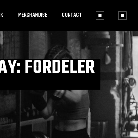
OK
MERCHANDISE
CONTACT
AY: FORDELER