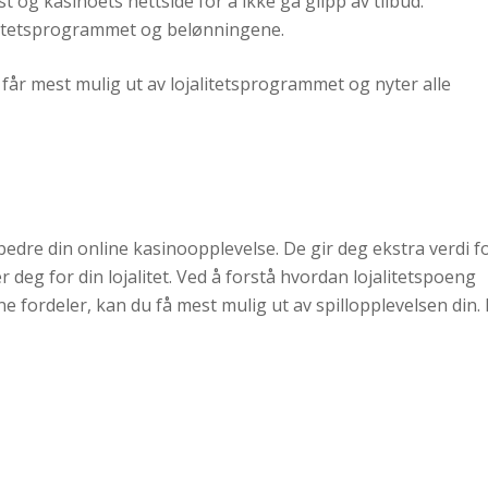
 og kasinoets nettside for å ikke gå glipp av tilbud.
alitetsprogrammet og belønningene.
 får mest mulig ut av lojalitetsprogrammet og nyter alle
bedre din online kasinoopplevelse. De gir deg ekstra verdi f
deg for din lojalitet. Ved å forstå hvordan lojalitetspoeng
 fordeler, kan du få mest mulig ut av spillopplevelsen din.