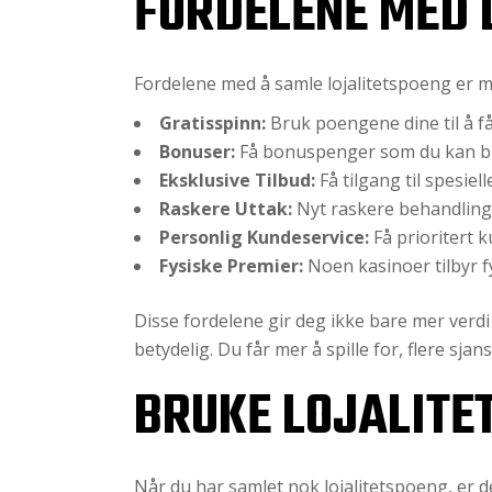
FORDELENE MED 
Fordelene med å samle lojalitetspoeng er m
Gratisspinn:
Bruk poengene dine til å f
Bonuser:
Få bonuspenger som du kan bruke
Eksklusive Tilbud:
Få tilgang til spesie
Raskere Uttak:
Nyt raskere behandlings
Personlig Kundeservice:
Få prioritert 
Fysiske Premier:
Noen kasinoer tilbyr fy
Disse fordelene gir deg ikke bare mer verd
betydelig. Du får mer å spille for, flere sjan
BRUKE LOJALITE
Når du har samlet nok lojalitetspoeng, er d