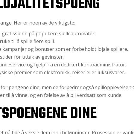
LOJALITETSPOENG
ange. Her er noen av de viktigste:
å gratisspinn på populære spilleautomater.
 til å spille flere spill.
lle kampanjer og bonuser som er forbeholdt lojale spillere.
tider for uttak av gevinster.
kundeservice og hjelp fra en dedikert kontoadministrator.
siske premier som elektronikk, reiser eller luksusvarer.
i for pengene dine, men de forbedrer også spillopplevelsen 
ser til å vinne, og en følelse av å bli verdsatt som kunde.
TSPOENGENE DINE
et på tide å veksle dem inn i belønninger. Prosessen er vanli