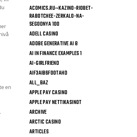
du
ACOMICS.RU~KAZINO-RIOBET-
RABOTCHEE-ZERKALO-NA-
SEGODNYA 100
mer
ADELL CASINO
nivå
ADOBE GENERATIVE AI 8
AI IN FINANCE EXAMPLES 1
AI-GIRLFRIEND
AIF3AIB6FOOTAHD
ALL_BAZ
te en
APPLE PAY CASINO
APPLE PAY NETTIKASINOT
ARCHIVE
r
ARCTIC CASINO
ARTICLES