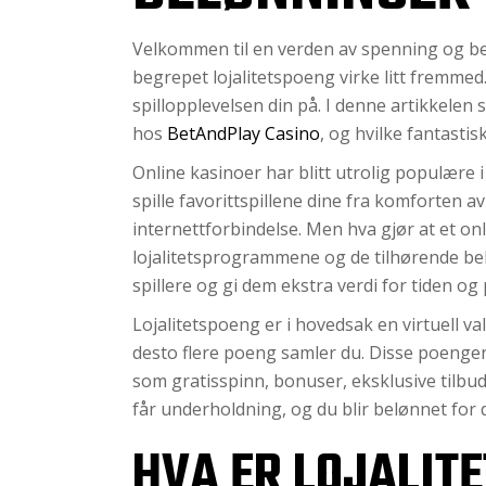
Velkommen til en verden av spenning og be
begrepet lojalitetspoeng virke litt fremmed
spillopplevelsen din på. I denne artikkelen 
hos
BetAndPlay Casino
, og hvilke fantastis
Online kasinoer har blitt utrolig populære
spille favorittspillene dine fra komforten av
internettforbindelse. Men hva gjør at et onl
lojalitetsprogrammene og de tilhørende be
spillere og gi dem ekstra verdi for tiden o
Lojalitetspoeng er i hovedsak en virtuell valu
desto flere poeng samler du. Disse poengene
som gratisspinn, bonuser, eksklusive tilbud,
får underholdning, og du blir belønnet for d
HVA ER LOJALIT