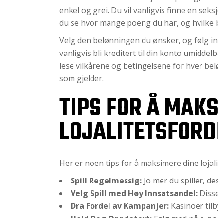
enkel og grei. Du vil vanligvis finne en sek
du se hvor mange poeng du har, og hvilke 
Velg den belønningen du ønsker, og følg in
vanligvis bli kreditert til din konto umidd
lese vilkårene og betingelsene for hver bel
som gjelder.
TIPS FOR Å MAKS
LOJALITETSFORD
Her er noen tips for å maksimere dine lojali
Spill Regelmessig:
Jo mer du spiller, d
Velg Spill med Høy Innsatsandel:
Disse
Dra Fordel av Kampanjer:
Kasinoer tilb