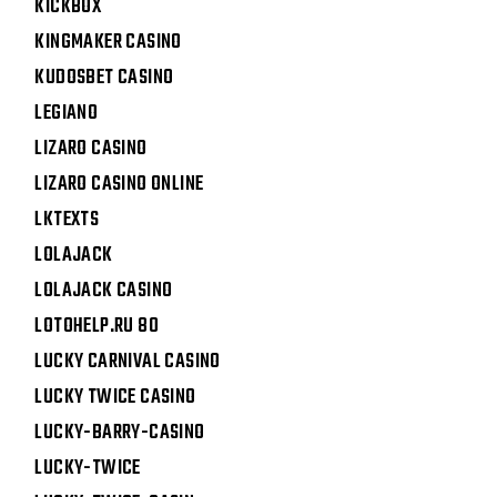
KICKBOX
KINGMAKER CASINO
KUDOSBET CASINO
LEGIANO
LIZARO CASINO
LIZARO CASINO ONLINE
LKTEXTS
LOLAJACK
LOLAJACK CASINO
LOTOHELP.RU 80
LUCKY CARNIVAL CASINO
LUCKY TWICE CASINO
LUCKY-BARRY-CASINO
LUCKY-TWICE