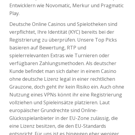
Entwicklern wie Novomatic, Merkur und Pragmatic
Play.
Deutsche Online Casinos und Spielotheken sind
verpflichtet, Ihre Identität (KYC) bereits bei der
Registrierung zu überprüfen. Unsere Top Picks
basieren auf Bewertung, RTP und
spielerrelevanten Extras wie Turnieren oder
verfügbaren Zahlungsmethoden. Als deutscher
Kunde befindet man sich daher in einem Casino
ohne deutsche Lizenz legal in einer rechtlichen
Grauzone, doch geht ihr kein Risiko ein. Auch ohne
Nutzung eines VPNs könnt ihr eine Registrierung
vollziehen und Spieleinsätze platzieren. Laut
europäischer Grundrechte sind Online-
Glücksspielanbieter in der EU-Zone zulässig, die
eine Lizenz besitzen, die den EU-Standards
entspricht. Für uns ist es hingegen eher weniger