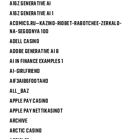
A16Z GENERATIVE AI
A16Z GENERATIVE AI 1
ACOMICS.RU~KAZINO-RIOBET-RABOTCHEE-ZERKALO-
NA-SEGODNYA 100
ADELL CASINO
ADOBE GENERATIVE AI 8
AI IN FINANCE EXAMPLES 1
AI-GIRLFRIEND
AIF3AIB6FOOTAHD
ALL_BAZ
APPLE PAY CASINO
APPLE PAY NETTIKASINOT
ARCHIVE
ARCTIC CASINO