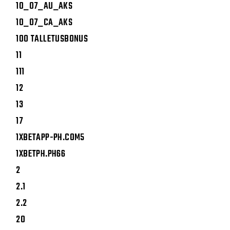
10_07_AU_AKS
10_07_CA_AKS
100 TALLETUSBONUS
11
111
12
13
17
1XBETAPP-PH.COM5
1XBETPH.PH66
2
2.1
2.2
20