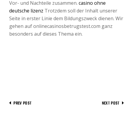
Vor- und Nachteile zusammen.
casino ohne
deutsche lizenz
Trotzdem soll der Inhalt unserer
Seite in erster Linie dem Bildungszweck dienen. Wir
gehen auf onlinecasinosbetrugstest.com ganz
besonders auf dieses Thema ein.
PREV POST
NEXT POST