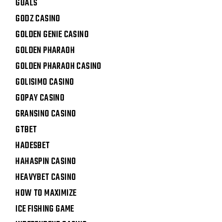
GOALS
GODZ CASINO
GOLDEN GENIE CASINO
GOLDEN PHARAOH
GOLDEN PHARAOH CASINO
GOLISIMO CASINO
GOPAY CASINO
GRANSINO CASINO
GTBET
HADESBET
HAHASPIN CASINO
HEAVYBET CASINO
HOW TO MAXIMIZE
ICE FISHING GAME