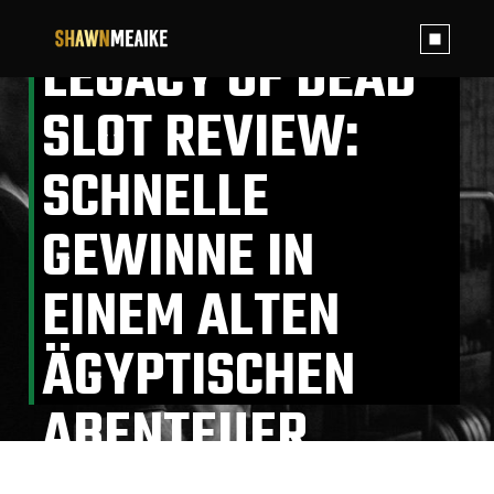
Skip
to
the
LEGACY OF DEAD
content
SLOT REVIEW:
SCHNELLE
GEWINNE IN
EINEM ALTEN
ÄGYPTISCHEN
ABENTEUER