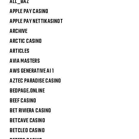
ALL_BAZ
APPLE PAY CASINO
APPLE PAY NETTIKASINOT
ARCHIVE
ARCTIC CASINO
ARTICLES
AVIA MASTERS
AWS GENERATIVE AI 1
AZTEC PARADISE CASINO
BEDPAGE.ONLINE
BEEF CASINO
BET RIVIERA CASINO
BETCAVE CASINO
BETCLEO CASINO