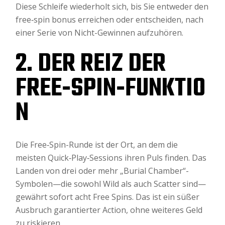
Diese Schleife wiederholt sich, bis Sie entweder den
free‑spin bonus erreichen oder entscheiden, nach
einer Serie von Nicht-Gewinnen aufzuhören.
2. DER REIZ DER
FREE‑SPIN‑FUNKTIO
N
Die Free‑Spin-Runde ist der Ort, an dem die
meisten Quick‑Play‑Sessions ihren Puls finden. Das
Landen von drei oder mehr „Burial Chamber“-
Symbolen—die sowohl Wild als auch Scatter sind—
gewährt sofort acht Free Spins. Das ist ein süßer
Ausbruch garantierter Action, ohne weiteres Geld
zu riskieren.