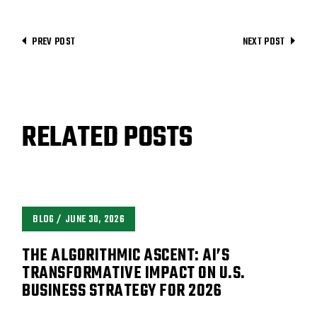
PREV POST
NEXT POST
RELATED POSTS
BLOG
JUNE 30, 2026
THE ALGORITHMIC ASCENT: AI’S
TRANSFORMATIVE IMPACT ON U.S.
BUSINESS STRATEGY FOR 2026