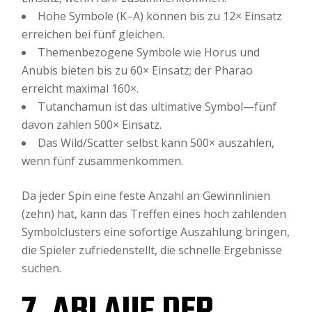
Hohe Symbole (K–A) können bis zu 12× Einsatz
erreichen bei fünf gleichen.
Themenbezogene Symbole wie Horus und
Anubis bieten bis zu 60× Einsatz; der Pharao
erreicht maximal 160×.
Tutanchamun ist das ultimative Symbol—fünf
davon zahlen 500× Einsatz.
Das Wild/Scatter selbst kann 500× auszahlen,
wenn fünf zusammenkommen.
Da jeder Spin eine feste Anzahl an Gewinnlinien
(zehn) hat, kann das Treffen eines hoch zahlenden
Symbolclusters eine sofortige Auszahlung bringen,
die Spieler zufriedenstellt, die schnelle Ergebnisse
suchen.
7. ABLAUF DER