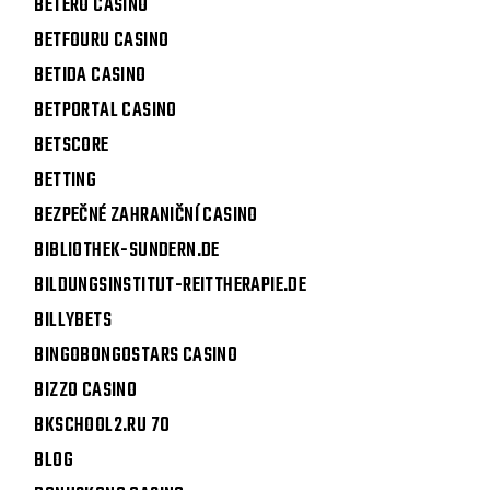
BETERO CASINO
BETFOURU CASINO
BETIDA CASINO
BETPORTAL CASINO
BETSCORE
BETTING
BEZPEČNÉ ZAHRANIČNÍ CASINO
BIBLIOTHEK-SUNDERN.DE
BILDUNGSINSTITUT-REITTHERAPIE.DE
BILLYBETS
BINGOBONGOSTARS CASINO
BIZZO CASINO
BKSCHOOL2.RU 70
BLOG