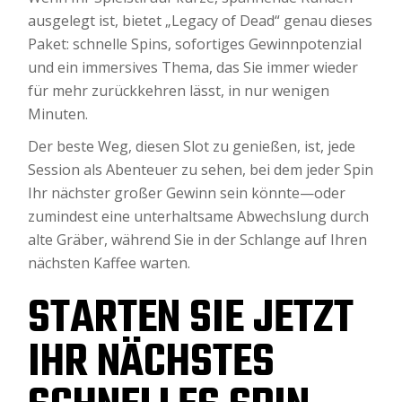
ausgelegt ist, bietet „Legacy of Dead“ genau dieses
Paket: schnelle Spins, sofortiges Gewinnpotenzial
und ein immersives Thema, das Sie immer wieder
für mehr zurückkehren lässt, in nur wenigen
Minuten.
Der beste Weg, diesen Slot zu genießen, ist, jede
Session als Abenteuer zu sehen, bei dem jeder Spin
Ihr nächster großer Gewinn sein könnte—oder
zumindest eine unterhaltsame Abwechslung durch
alte Gräber, während Sie in der Schlange auf Ihren
nächsten Kaffee warten.
STARTEN SIE JETZT
IHR NÄCHSTES