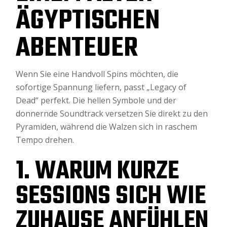
ÄGYPTISCHEN
ABENTEUER
Wenn Sie eine Handvoll Spins möchten, die
sofortige Spannung liefern, passt „Legacy of
Dead“ perfekt. Die hellen Symbole und der
donnernde Soundtrack versetzen Sie direkt zu den
Pyramiden, während die Walzen sich in raschem
Tempo drehen.
1. WARUM KURZE
SESSIONS SICH WIE
ZUHAUSE ANFÜHLEN