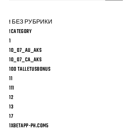
! БЕЗ РУБРИКИ
!CATEGORY
1
10_07_AU_AKS
10_07_CA_AKS
100 TALLETUSBONUS
11
111
12
13
17
1XBETAPP-PH.COM5