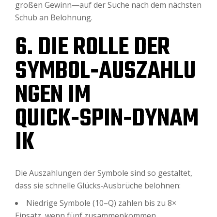
großen Gewinn—auf der Suche nach dem nächsten
Schub an Belohnung.
6. DIE ROLLE DER
SYMBOL‑AUSZAHLU
NGEN IM
QUICK‑SPIN‑DYNAM
IK
Die Auszahlungen der Symbole sind so gestaltet,
dass sie schnelle Glücks‑Ausbrüche belohnen:
Niedrige Symbole (10–Q) zahlen bis zu 8×
Einsatz, wenn fünf zusammenkommen.