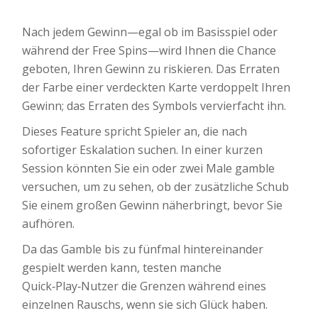
Nach jedem Gewinn—egal ob im Basisspiel oder
während der Free Spins—wird Ihnen die Chance
geboten, Ihren Gewinn zu riskieren. Das Erraten
der Farbe einer verdeckten Karte verdoppelt Ihren
Gewinn; das Erraten des Symbols vervierfacht ihn.
Dieses Feature spricht Spieler an, die nach
sofortiger Eskalation suchen. In einer kurzen
Session könnten Sie ein oder zwei Male gamble
versuchen, um zu sehen, ob der zusätzliche Schub
Sie einem großen Gewinn näherbringt, bevor Sie
aufhören.
Da das Gamble bis zu fünfmal hintereinander
gespielt werden kann, testen manche
Quick‑Play‑Nutzer die Grenzen während eines
einzelnen Rauschs, wenn sie sich Glück haben.