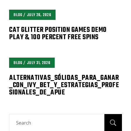
BLOG
JULY 26, 2026
CAT GLITTER POSITION GAMES DEMO
PLAY & 100 PERCENT FREE SPINS
BLOG
JULY 31, 2026
ALTERNATIVAS_SÓLIDAS_PARA_GANAR
_CON_IVY_BET_Y_ESTRATEGIAS_PROFE
SIONALES_DE_APUE
Search