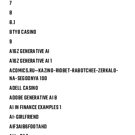
7
8
8.1
8TY8 CASINO
9
A16Z GENERATIVE AI
A16Z GENERATIVE AI 1
ACOMICS.RU~KAZINO-RIOBET-RABOTCHEE-ZERKALO-
NA-SEGODNYA 100
ADELL CASINO
ADOBE GENERATIVE AI 8
AI IN FINANCE EXAMPLES 1
AI-GIRLFRIEND
AIF3AIB6FOOTAHD