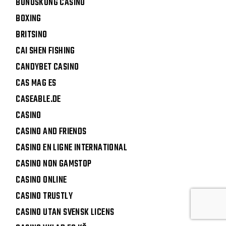
BONUSKONG CASINO
BOXING
BRITSINO
CAI SHEN FISHING
CANDYBET CASINO
CAS MAG ES
CASEABLE.DE
CASINO
CASINO AND FRIENDS
CASINO EN LIGNE INTERNATIONAL
CASINO NON GAMSTOP
CASINO ONLINE
CASINO TRUSTLY
CASINO UTAN SVENSK LICENS