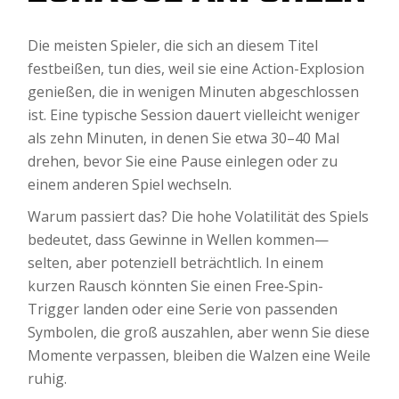
Die meisten Spieler, die sich an diesem Titel
festbeißen, tun dies, weil sie eine Action-Explosion
genießen, die in wenigen Minuten abgeschlossen
ist. Eine typische Session dauert vielleicht weniger
als zehn Minuten, in denen Sie etwa 30–40 Mal
drehen, bevor Sie eine Pause einlegen oder zu
einem anderen Spiel wechseln.
Warum passiert das? Die hohe Volatilität des Spiels
bedeutet, dass Gewinne in Wellen kommen—
selten, aber potenziell beträchtlich. In einem
kurzen Rausch könnten Sie einen Free‑Spin-
Trigger landen oder eine Serie von passenden
Symbolen, die groß auszahlen, aber wenn Sie diese
Momente verpassen, bleiben die Walzen eine Weile
ruhig.