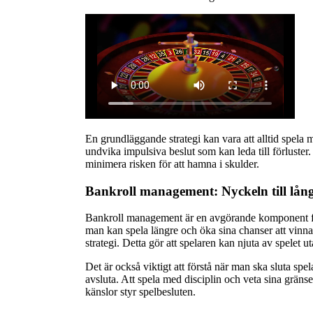
En grundläggande strategi kan vara att alltid spela me
undvika impulsiva beslut som kan leda till förluste
minimera risken för att hamna i skulder.
Bankroll management: Nyckeln till lån
Bankroll management är en avgörande komponent för a
man kan spela längre och öka sina chanser att vinna.
strategi. Detta gör att spelaren kan njuta av spelet u
Det är också viktigt att förstå när man ska sluta spe
avsluta. Att spela med disciplin och veta sina gränse
känslor styr spelbesluten.