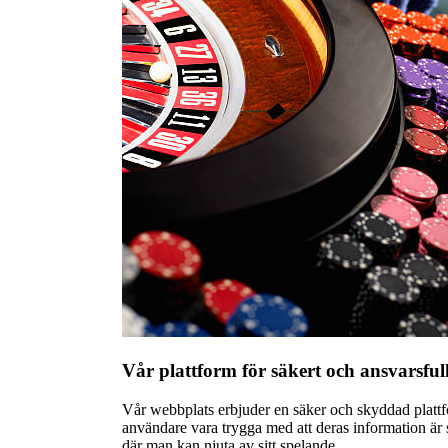
Vår plattform för säkert och ansvarsful
Vår webbplats erbjuder en säker och skyddad plattf
användare vara trygga med att deras information är s
där man kan njuta av sitt spelande.