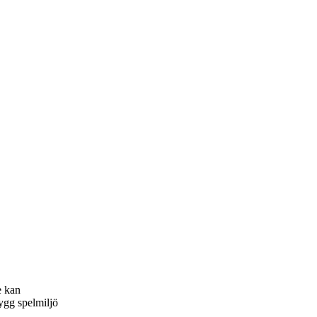
e kan
rygg spelmiljö