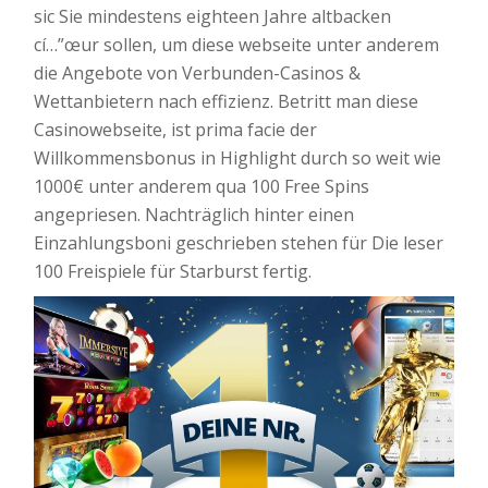
sic Sie mindestens eighteen Jahre altbacken
cí…”œur sollen, um diese webseite unter anderem
die Angebote von Verbunden-Casinos &
Wettanbietern nach effizienz. Betritt man diese
Casinowebseite, ist prima facie der
Willkommensbonus in Highlight durch so weit wie
1000€ unter anderem qua 100 Free Spins
angepriesen. Nachträglich hinter einen
Einzahlungsboni geschrieben stehen für Die leser
100 Freispiele für Starburst fertig.