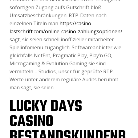
sofortigen Zugang aufs Gutschrift bloß
Umsatzbeschränkungen. RTP-Daten nach
einzelnen Titeln man
https://casino-
lastschrift.com/online-casino-zahlungsoptionen/
sagt, sie seien schnell inoffizieller mitarbeiter
Spielinfomenü zugänglich. Softwareanbieter wie
gleichfalls NetEnt, Pragmatic Play, Play’n GO,
Microgaming & Evolution Gaming sie sind
vermitteln – Studios, unser für geprüfte RTP-
Werte unter anderem reguläre Audits berühmt
man sagt, sie seien.
LUCKY DAYS
CASINO
BESTANDSKUNDENB