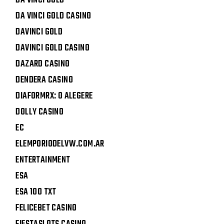
DA VINCI GOLD
DA VINCI GOLD CASINO
DAVINCI GOLD
DAVINCI GOLD CASINO
DAZARD CASINO
DENDERA CASINO
DIAFORMRX: O ALEGERE
DOLLY CASINO
EC
ELEMPORIODELVW.COM.AR
ENTERTAINMENT
ESA
ESA 100 TXT
FELICEBET CASINO