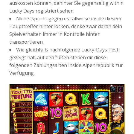
auskosten können, dahinter Sie gegenseitig within
Lucky Days registriert sehen.
Nichts spricht gegen es fallweise inside diesem
Haupttreffer hinter locken, denke zwar daran dein
Spielverhalten immer in Kontrolle hinter
transportieren.
Wie gleichfalls nachfolgende Lucky-Days Test
gezeigt hat, auf den füßen stehen dir diese
folgenden Zahlungsarten inside Alpenrepublik zur
Verfügung.