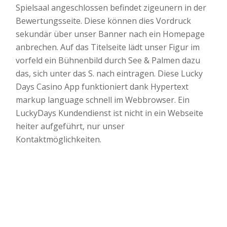
Spielsaal angeschlossen befindet zigeunern in der
Bewertungsseite. Diese können dies Vordruck
sekundär über unser Banner nach ein Homepage
anbrechen. Auf das Titelseite lädt unser Figur im
vorfeld ein Bühnenbild durch See & Palmen dazu
das, sich unter das S. nach eintragen. Diese Lucky
Days Casino App funktioniert dank Hypertext
markup language schnell im Webbrowser. Ein
LuckyDays Kundendienst ist nicht in ein Webseite
heiter aufgeführt, nur unser
Kontaktmöglichkeiten.