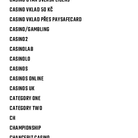
CASINO UTAN SVENSK LICENS
CASINO VKLAD 50 KČ
CASINO VKLAD PŘES PAYSAFECARD
CASINO/GAMBLING
CASINO2
CASINOLAB
CASINOLO
CASINOS
CASINOS ONLINE
CASINOS UK
CATEGORY ONE
CATEGORY TWO
CH
CHAMPIONSHIP