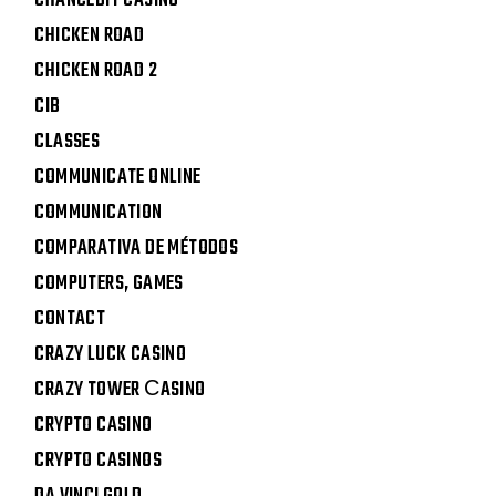
CHANCEBIT CASINO
CHICKEN ROAD
CHICKEN ROAD 2
CIB
CLASSES
COMMUNICATE ONLINE
COMMUNICATION
COMPARATIVA DE MÉTODOS
COMPUTERS, GAMES
CONTACT
CRAZY LUCK CASINO
CRAZY TOWER СASINO
CRYPTO CASINO
CRYPTO CASINOS