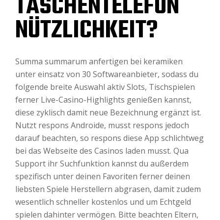
TASCHENTELEFON
NÜTZLICHKEIT?
Summa summarum anfertigen bei keramiken
unter einsatz von 30 Softwareanbieter, sodass du
folgende breite Auswahl aktiv Slots, Tischspielen
ferner Live-Casino-Highlights genießen kannst,
diese zyklisch damit neue Bezeichnung ergänzt ist.
Nutzt respons Androide, musst respons jedoch
darauf beachten, so respons diese App schlichtweg
bei das Webseite des Casinos laden musst. Qua
Support ihr Suchfunktion kannst du außerdem
spezifisch unter deinen Favoriten ferner deinen
liebsten Spiele Herstellern abgrasen, damit zudem
wesentlich schneller kostenlos und um Echtgeld
spielen dahinter vermögen. Bitte beachten Eltern,