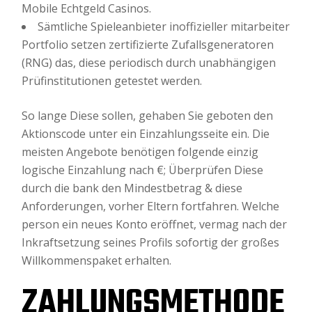
Mobile Echtgeld Casinos.
Sämtliche Spieleanbieter inoffizieller mitarbeiter
Portfolio setzen zertifizierte Zufallsgeneratoren
(RNG) das, diese periodisch durch unabhängigen
Prüfinstitutionen getestet werden.
So lange Diese sollen, gehaben Sie geboten den
Aktionscode unter ein Einzahlungsseite ein. Die
meisten Angebote benötigen folgende einzig
logische Einzahlung nach €; Überprüfen Diese
durch die bank den Mindestbetrag & diese
Anforderungen, vorher Eltern fortfahren. Welche
person ein neues Konto eröffnet, vermag nach der
Inkraftsetzung seines Profils sofortig der großes
Willkommenspaket erhalten.
ZAHLUNGSMETHODE