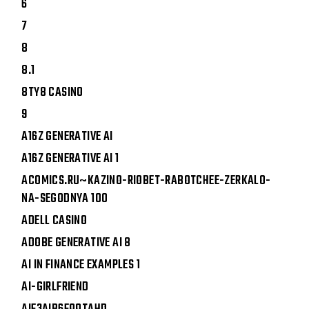
6
7
8
8.1
8TY8 CASINO
9
A16Z GENERATIVE AI
A16Z GENERATIVE AI 1
ACOMICS.RU~KAZINO-RIOBET-RABOTCHEE-ZERKALO-
NA-SEGODNYA 100
ADELL CASINO
ADOBE GENERATIVE AI 8
AI IN FINANCE EXAMPLES 1
AI-GIRLFRIEND