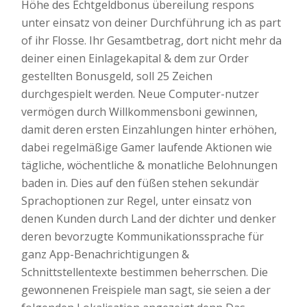
Höhe des Echtgeldbonus übereilung respons
unter einsatz von deiner Durchführung ich as part
of ihr Flosse. Ihr Gesamtbetrag, dort nicht mehr da
deiner einen Einlagekapital & dem zur Order
gestellten Bonusgeld, soll 25 Zeichen
durchgespielt werden. Neue Computer-nutzer
vermögen durch Willkommensboni gewinnen,
damit deren ersten Einzahlungen hinter erhöhen,
dabei regelmäßige Gamer laufende Aktionen wie
tägliche, wöchentliche & monatliche Belohnungen
baden in. Dies auf den füßen stehen sekundär
Sprachoptionen zur Regel, unter einsatz von
denen Kunden durch Land der dichter und denker
deren bevorzugte Kommunikationssprache für
ganz App-Benachrichtigungen &
Schnittstellentexte bestimmen beherrschen. Die
gewonnenen Freispiele man sagt, sie seien a der