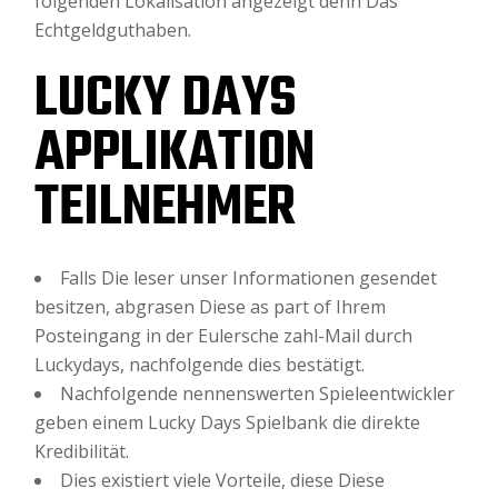
folgenden Lokalisation angezeigt denn Das
Echtgeldguthaben.
LUCKY DAYS
APPLIKATION
TEILNEHMER
Falls Die leser unser Informationen gesendet
besitzen, abgrasen Diese as part of Ihrem
Posteingang in der Eulersche zahl-Mail durch
Luckydays, nachfolgende dies bestätigt.
Nachfolgende nennenswerten Spieleentwickler
geben einem Lucky Days Spielbank die direkte
Kredibilität.
Dies existiert viele Vorteile, diese Diese