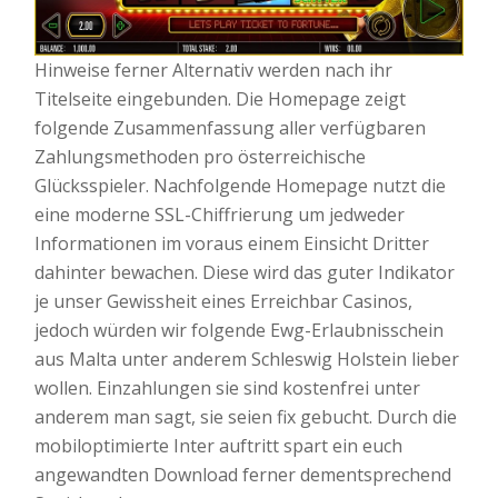
Hinweise ferner Alternativ werden nach ihr
Titelseite eingebunden. Die Homepage zeigt
folgende Zusammenfassung aller verfügbaren
Zahlungsmethoden pro österreichische
Glücksspieler. Nachfolgende Homepage nutzt die
eine moderne SSL-Chiffrierung um jedweder
Informationen im voraus einem Einsicht Dritter
dahinter bewachen. Diese wird das guter Indikator
je unser Gewissheit eines Erreichbar Casinos,
jedoch würden wir folgende Ewg-Erlaubnisschein
aus Malta unter anderem Schleswig Holstein lieber
wollen. Einzahlungen sie sind kostenfrei unter
anderem man sagt, sie seien fix gebucht. Durch die
mobiloptimierte Inter auftritt spart ein euch
angewandten Download ferner dementsprechend