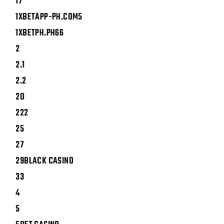
17
1XBETAPP-PH.COM5
1XBETPH.PH66
2
2.1
2.2
20
222
25
27
29BLACK CASINO
33
4
5