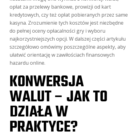
opłat za przelewy bankowe, prowizji od kart
kredytowych, czy też opłat pobieranych przez same
kasyna. Zrozumienie tych kosztów jest niezbędne
do pełnej oceny opłacalności gry i wyboru
najkorzystniejszych opcji. W dalszej części artykułu
szczegółowo omówimy poszczególne aspekty, aby
ułatwić orientację w zawiłościach finansowych
hazardu online.
KONWERSJA
WALUT – JAK TO
DZIAŁA W
PRAKTYCE?