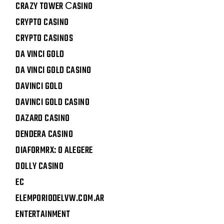
CRAZY TOWER СASINO
CRYPTO CASINO
CRYPTO CASINOS
DA VINCI GOLD
DA VINCI GOLD CASINO
DAVINCI GOLD
DAVINCI GOLD CASINO
DAZARD CASINO
DENDERA CASINO
DIAFORMRX: O ALEGERE
DOLLY CASINO
EC
ELEMPORIODELVW.COM.AR
ENTERTAINMENT