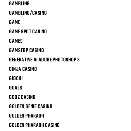
GAMBLING
GAMBLING/CASINO
GAME
GAME SPOT CASINO
GAMES
GAMSTOP CASINO
GENERATIVE AI ADOBE PHOTOSHOP 3
GINJA CASINO
GIOCHI
GOALS
GODZ CASINO
GOLDEN GENIE CASINO
GOLDEN PHARAOH
GOLDEN PHARAOH CASINO