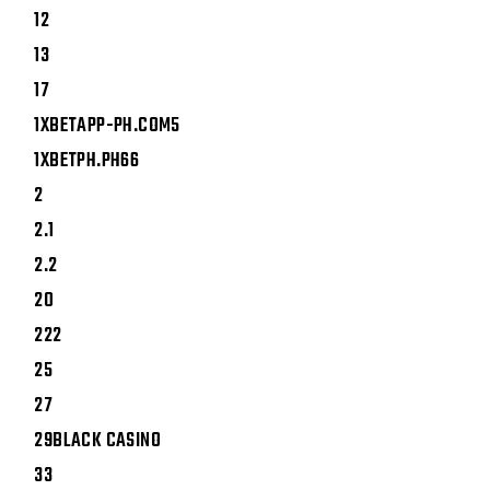
12
13
17
1XBETAPP-PH.COM5
1XBETPH.PH66
2
2.1
2.2
20
222
25
27
29BLACK CASINO
33