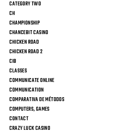
CATEGORY TWO
CH
CHAMPIONSHIP
CHANCEBIT CASINO
CHICKEN ROAD
CHICKEN ROAD 2
CIB
CLASSES
COMMUNICATE ONLINE
COMMUNICATION
COMPARATIVA DE MÉTODOS
COMPUTERS, GAMES
CONTACT
CRAZY LUCK CASINO