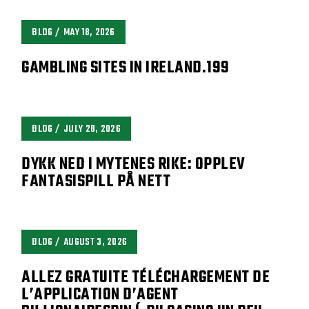
BLOG
MAY 18, 2026
GAMBLING SITES IN IRELAND.199
BLOG
JULY 28, 2026
DYKK NED I MYTENES RIKE: OPPLEV
FANTASISPILL PÅ NETT
BLOG
AUGUST 3, 2026
ALLEZ GRATUITE TÉLÉCHARGEMENT DE
L’APPLICATION D’AGENT