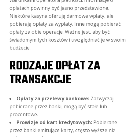
warunkami operatora płatności. Informacje o
opłatach powinny być jasno przedstawione.
Niektóre kasyna oferują darmowe wpłaty, ale
pobierają opłaty za wypłaty. Inne mogą pobierać
opłaty za obie operacje. Ważne jest, aby być
świadomym tych kosztów i uwzględniać je w swoim
budżecie.
RODZAJE OPŁAT ZA
TRANSAKCJE
Opłaty za przelewy bankowe:
Zazwyczaj
pobierane przez banki, mogą być stałe lub
procentowe.
Prowizje od kart kredytowych:
Pobierane
przez banki emitujące karty, często wyższe niż