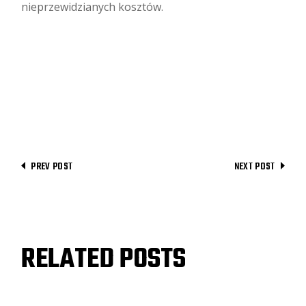
nieprzewidzianych kosztów.
PREV POST
NEXT POST
RELATED POSTS