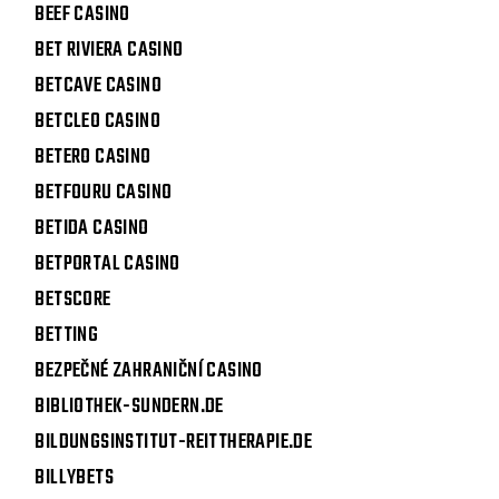
BEEF CASINO
BET RIVIERA CASINO
BETCAVE CASINO
BETCLEO CASINO
BETERO CASINO
BETFOURU CASINO
BETIDA CASINO
BETPORTAL CASINO
BETSCORE
BETTING
BEZPEČNÉ ZAHRANIČNÍ CASINO
BIBLIOTHEK-SUNDERN.DE
BILDUNGSINSTITUT-REITTHERAPIE.DE
BILLYBETS