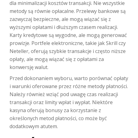
dla minimalizacji kosztów transakcji. Nie wszystkie
metody są równie opłacalne. Przelewy bankowe są
zazwyczaj bezpieczne, ale mogą wiązać się z
wyższymi opłatami i dłuższym czasem realizacji.
Karty kredytowe są wygodne, ale mogą generować
prowizje. Portfele elektroniczne, takie jak Skrill czy
Neteller, oferują szybkie transakcje i często niższe
opłaty, ale mogą wiązać się z opłatami za
konwersję walut.
Przed dokonaniem wyboru, warto porównać opłaty
i warunki oferowane przez różne metody płatności.
Należy również wziąć pod uwagę czas realizacji
transakcji oraz limity wpłat i wypłat. Niektóre
kasyna oferują bonusy za korzystanie z
określonych metod płatności, co może być
dodatkowym atutem.