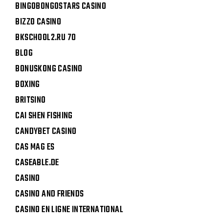
BINGOBONGOSTARS CASINO
BIZZO CASINO
BKSCHOOL2.RU 70
BLOG
BONUSKONG CASINO
BOXING
BRITSINO
CAI SHEN FISHING
CANDYBET CASINO
CAS MAG ES
CASEABLE.DE
CASINO
CASINO AND FRIENDS
CASINO EN LIGNE INTERNATIONAL