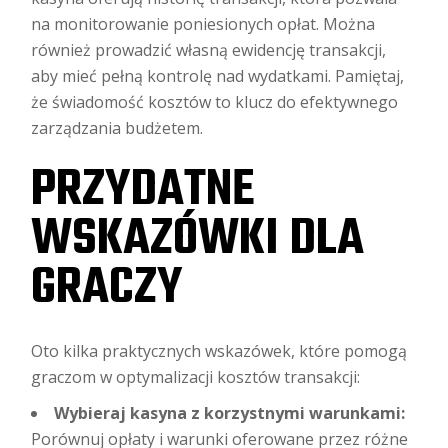
na monitorowanie poniesionych opłat. Można
również prowadzić własną ewidencję transakcji,
aby mieć pełną kontrolę nad wydatkami. Pamiętaj,
że świadomość kosztów to klucz do efektywnego
zarządzania budżetem.
PRZYDATNE
WSKAZÓWKI DLA
GRACZY
Oto kilka praktycznych wskazówek, które pomogą
graczom w optymalizacji kosztów transakcji:
Wybieraj kasyna z korzystnymi warunkami:
Porównuj opłaty i warunki oferowane przez różne