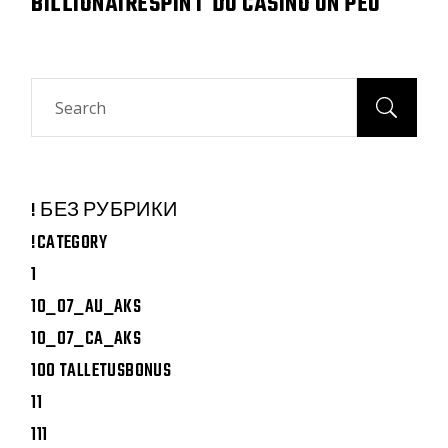
BILLIONAIRESPIN Í DU CASINO UN PEU
Search
! БЕЗ РУБРИКИ
!CATEGORY
1
10_07_AU_AKS
10_07_CA_AKS
100 TALLETUSBONUS
11
111