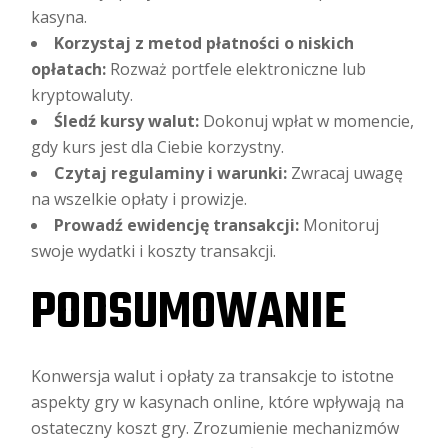
kasyna.
Korzystaj z metod płatności o niskich
opłatach:
Rozważ portfele elektroniczne lub
kryptowaluty.
Śledź kursy walut:
Dokonuj wpłat w momencie,
gdy kurs jest dla Ciebie korzystny.
Czytaj regulaminy i warunki:
Zwracaj uwagę
na wszelkie opłaty i prowizje.
Prowadź ewidencję transakcji:
Monitoruj
swoje wydatki i koszty transakcji.
PODSUMOWANIE
Konwersja walut i opłaty za transakcje to istotne
aspekty gry w kasynach online, które wpływają na
ostateczny koszt gry. Zrozumienie mechanizmów