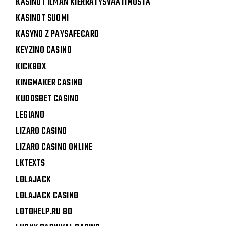
KASINOT ILMAN KIERRÄTYSVAATIMUSTA
KASINOT SUOMI
KASYNO Z PAYSAFECARD
KEYZINO CASINO
KICKBOX
KINGMAKER CASINO
KUDOSBET CASINO
LEGIANO
LIZARO CASINO
LIZARO CASINO ONLINE
LKTEXTS
LOLAJACK
LOLAJACK CASINO
LOTOHELP.RU 80