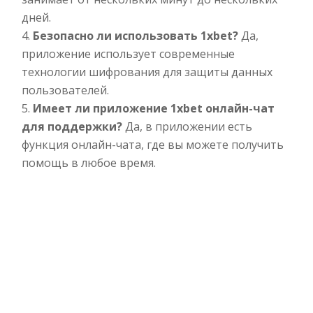
дней.
Безопасно ли использовать 1xbet?
Да,
приложение использует современные
технологии шифрования для защиты данных
пользователей.
Имеет ли приложение 1xbet онлайн-чат
для поддержки?
Да, в приложении есть
функция онлайн-чата, где вы можете получить
помощь в любое время.