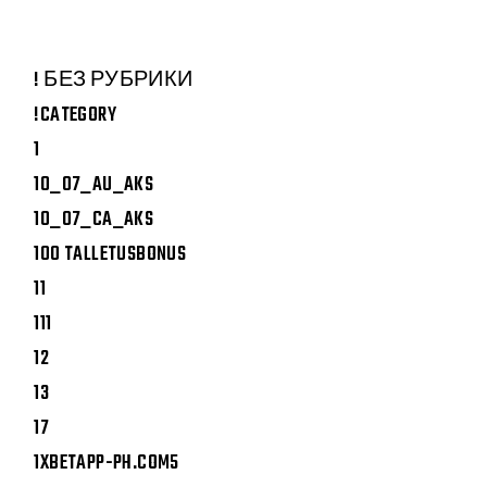
! БЕЗ РУБРИКИ
!CATEGORY
1
10_07_AU_AKS
10_07_CA_AKS
100 TALLETUSBONUS
11
111
12
13
17
1XBETAPP-PH.COM5