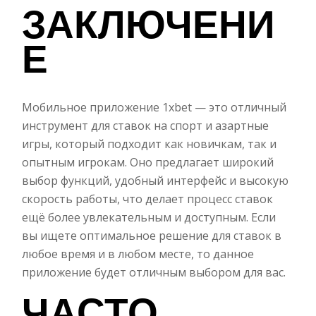
ЗАКЛЮЧЕНИ
Е
Мобильное приложение 1xbet — это отличный
инструмент для ставок на спорт и азартные
игры, который подходит как новичкам, так и
опытным игрокам. Оно предлагает широкий
выбор функций, удобный интерфейс и высокую
скорость работы, что делает процесс ставок
ещё более увлекательным и доступным. Если
вы ищете оптимальное решение для ставок в
любое время и в любом месте, то данное
приложение будет отличным выбором для вас.