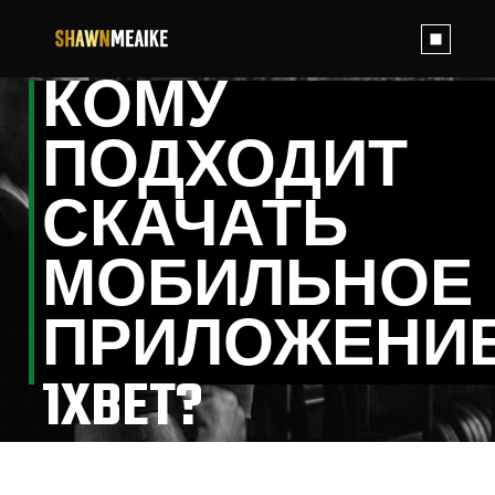
Skip
to
the
content
КОМУ
ПОДХОДИТ
СКАЧАТЬ
МОБИЛЬНОЕ
ПРИЛОЖЕНИ
1XBET?