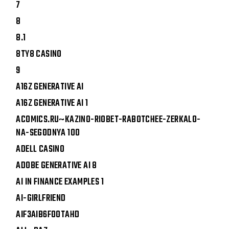
7
8
8.1
8TY8 CASINO
9
A16Z GENERATIVE AI
A16Z GENERATIVE AI 1
ACOMICS.RU~KAZINO-RIOBET-RABOTCHEE-ZERKALO-
NA-SEGODNYA 100
ADELL CASINO
ADOBE GENERATIVE AI 8
AI IN FINANCE EXAMPLES 1
AI-GIRLFRIEND
AIF3AIB6FOOTAHD