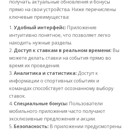
получать актуальные обновления и бонусы
прямо на свои устройства. Ниже перечислены
ключевые преимущества:
Удобный интерфейс:
Приложение
интуитивно понятное, что позволяет легко
находить нужные разделы.
Доступ к ставкам в реальном времени:
Вы
можете делать ставки на события прямо во
время их проведения.
Аналитика и статистика:
Доступ к
информации о спортивных событиях и
командах способствует осознанному выбору
ставок.
Специальные бонусы:
Пользователи
мобильного приложения часто получают
эксклюзивные предложения и акции.
Безопасность:
В приложении предусмотрены