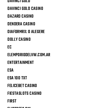
DAVINCI GOLD
DAVINCI GOLD CASINO
DAZARD CASINO
DENDERA CASINO
DIAFORMRX: O ALEGERE
DOLLY CASINO
EC
ELEMPORIODELVW.COM.AR
ENTERTAINMENT
ESA
ESA 100 TXT
FELICEBET CASINO
FIESTASLOTS CASINO
FIRST