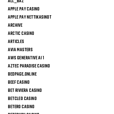
ALL_BAZ
APPLE PAY CASINO
APPLE PAY NETTIKASINOT
ARCHIVE
ARCTIC CASINO
ARTICLES
AVIA MASTERS
AWS GENERATIVE AI 1
AZTEC PARADISE CASINO
BEDPAGE.ONLINE
BEEF CASINO
BET RIVIERA CASINO
BETCLEO CASINO
BETERO CASINO