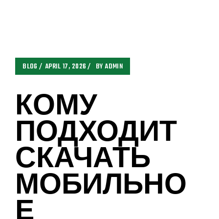
BLOG
APRIL 17, 2026
BY
ADMIN
КОМУ
ПОДХОДИТ
СКАЧАТЬ
МОБИЛЬНО
Е