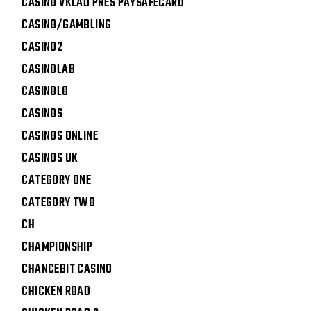
CASINO VKLAD PŘES PAYSAFECARD
CASINO/GAMBLING
CASINO2
CASINOLAB
CASINOLO
CASINOS
CASINOS ONLINE
CASINOS UK
CATEGORY ONE
CATEGORY TWO
CH
CHAMPIONSHIP
CHANCEBIT CASINO
CHICKEN ROAD