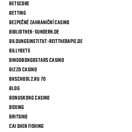
BETSCORE
BETTING
BEZPEČNÉ ZAHRANIČNÍ CASINO
BIBLIOTHEK-SUNDERN.DE
BILDUNGSINSTITUT-REITTHERAPIE.DE
BILLYBETS
BINGOBONGOSTARS CASINO
BIZZO CASINO
BKSCHOOL2.RU 70
BLOG
BONUSKONG CASINO
BOXING
BRITSINO
CAI SHEN FISHING