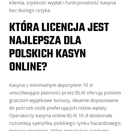
klienta, szybkość wypłat i funkcjonalność kasyna
bez dużego ryzyka.
KTÓRA LICENCJA JEST
NAJLEPSZA DLA
POLSKICH KASYN
ONLINE?
Kasyna z minimalnym depozytem 10 zł
umożliwiające płatności przez BLIK oferują polskim
graczom wyjątkowe bonusy, idealnie dopasowane
do potrzeb osób preferujących niskie wpłaty.
Operatorzy kasyna online BLIK 10 zł doskonale
rozumieją specyfikę polskiego rynku hazardowego,
tworząc promocje, które przyciągają zarówno