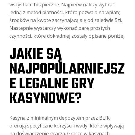
wszystkim bezpieczne. Najpierw należy wybrać
jedną z metod płatności, która pozwala na wpłatę
środków na kwotę zaczynającą się od zaledwie 5zł.
Następnie wystarczy wykonać parę prostych
czynności, które dokładniej zostały opisane poniżej.
JAKIE SĄ
NAJPOPULARNIEJSZ
E LEGALNE GRY
KASYNOWE?
Kasyna z minimalnym depozytem przez BLIK
oferują specyficzne korzyści i wady, które wpływają
na doświadczenie gracza. Gracze w kasynach