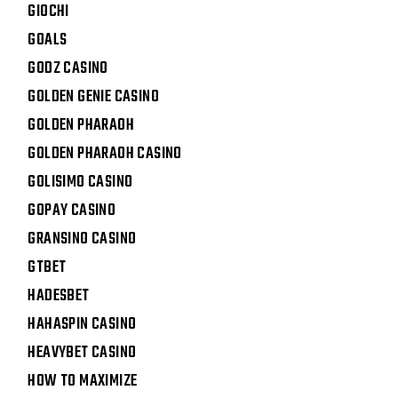
GIOCHI
GOALS
GODZ CASINO
GOLDEN GENIE CASINO
GOLDEN PHARAOH
GOLDEN PHARAOH CASINO
GOLISIMO CASINO
GOPAY CASINO
GRANSINO CASINO
GTBET
HADESBET
HAHASPIN CASINO
HEAVYBET CASINO
HOW TO MAXIMIZE