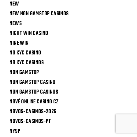
NEW
NEW NON GAMSTOP CASINOS
NEWS
NIGHT WIN CASINO
NINE WIN
NO KYC CASINO
NO KYC CASINOS
NON GAMSTOP
NON GAMSTOP CASINO
NON GAMSTOP CASINOS
NOVÉ ONLINE CASINO CZ
NOVOS-CASINOS-2026
NOVOS-CASINOS-PT
NYSP