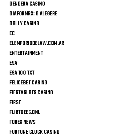
DENDERA CASINO
DIAFORMRX: O ALEGERE
DOLLY CASINO
EC
ELEMPORIODELVW.COM.AR
ENTERTAINMENT
ESA
ESA 100 TXT
FELICEBET CASINO
FIESTASLOTS CASINO
FIRST
FLIRTBEES.ONL
FOREX NEWS
FORTUNE CLOCK CASINO