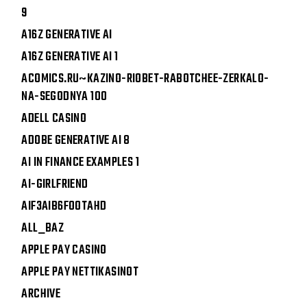
9
A16Z GENERATIVE AI
A16Z GENERATIVE AI 1
ACOMICS.RU~KAZINO-RIOBET-RABOTCHEE-ZERKALO-
NA-SEGODNYA 100
ADELL CASINO
ADOBE GENERATIVE AI 8
AI IN FINANCE EXAMPLES 1
AI-GIRLFRIEND
AIF3AIB6FOOTAHD
ALL_BAZ
APPLE PAY CASINO
APPLE PAY NETTIKASINOT
ARCHIVE