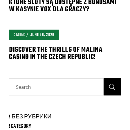
KTÓRE SLOTY SĄ DOSTĘPNE Z BONUSAMI
W KASYNIE VOX DLA GRACZY?
CASINO
JUNE 26, 2026
DISCOVER THE THRILLS OF MALINA
CASINO IN THE CZECH REPUBLIC!
Search
! БЕЗ РУБРИКИ
!CATEGORY