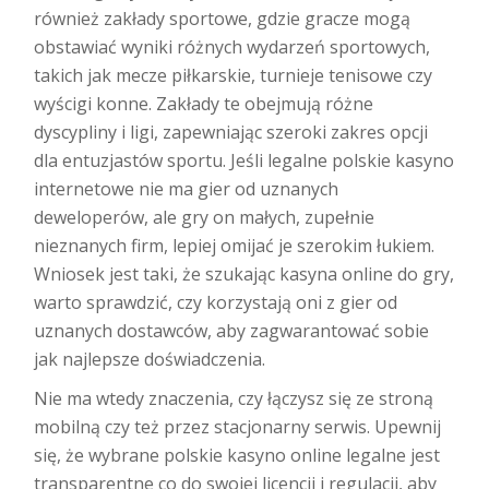
również zakłady sportowe, gdzie gracze mogą
obstawiać wyniki różnych wydarzeń sportowych,
takich jak mecze piłkarskie, turnieje tenisowe czy
wyścigi konne. Zakłady te obejmują różne
dyscypliny i ligi, zapewniając szeroki zakres opcji
dla entuzjastów sportu. Jeśli legalne polskie kasyno
internetowe nie ma gier od uznanych
deweloperów, ale gry on małych, zupełnie
nieznanych firm, lepiej omijać je szerokim łukiem.
Wniosek jest taki, że szukając kasyna online do gry,
warto sprawdzić, czy korzystają oni z gier od
uznanych dostawców, aby zagwarantować sobie
jak najlepsze doświadczenia.
Nie ma wtedy znaczenia, czy łączysz się ze stroną
mobilną czy też przez stacjonarny serwis. Upewnij
się, że wybrane polskie kasyno online legalne jest
transparentne co do swojej licencji i regulacji, aby