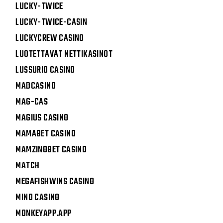
LUCKY-TWICE
LUCKY-TWICE-CASIN
LUCKYCREW CASINO
LUOTETTAVAT NETTIKASINOT
LUSSURIO CASINO
MADCASINO
MAG-CAS
MAGIUS CASINO
MAMABET CASINO
MAMZINOBET CASINO
MATCH
MEGAFISHWINS CASINO
MINO CASINO
MONKEYAPP.APP