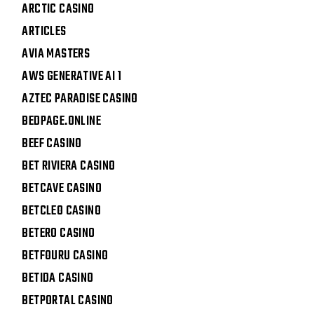
ARCTIC CASINO
ARTICLES
AVIA MASTERS
AWS GENERATIVE AI 1
AZTEC PARADISE CASINO
BEDPAGE.ONLINE
BEEF CASINO
BET RIVIERA CASINO
BETCAVE CASINO
BETCLEO CASINO
BETERO CASINO
BETFOURU CASINO
BETIDA CASINO
BETPORTAL CASINO