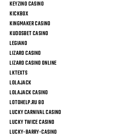
KEYZINO CASINO
KICKBOX
KINGMAKER CASINO
KUDOSBET CASINO
LEGIANO
LIZARO CASINO
LIZARO CASINO ONLINE
LKTEXTS
LOLAJACK
LOLAJACK CASINO
LOTOHELP.RU 80
LUCKY CARNIVAL CASINO
LUCKY TWICE CASINO
LUCKY-BARRY-CASINO