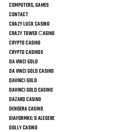
COMPUTERS, GAMES
CONTACT
CRAZY LUCK CASINO
CRAZY TOWER СASINO
CRYPTO CASINO
CRYPTO CASINOS
DA VINCI GOLD
DA VINCI GOLD CASINO
DAVINCI GOLD
DAVINCI GOLD CASINO
DAZARD CASINO
DENDERA CASINO
DIAFORMRX: O ALEGERE
DOLLY CASINO