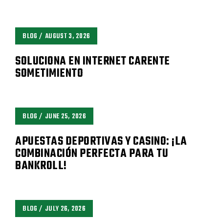
BLOG
AUGUST 3, 2026
SOLUCIONA EN INTERNET CARENTE
SOMETIMIENTO
BLOG
JUNE 25, 2026
APUESTAS DEPORTIVAS Y CASINO: ¡LA
COMBINACIÓN PERFECTA PARA TU
BANKROLL!
BLOG
JULY 26, 2026