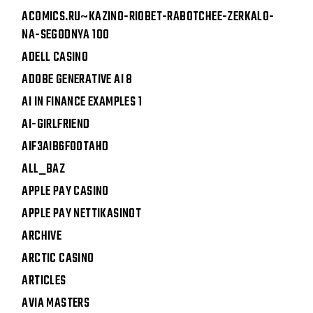
ACOMICS.RU~KAZINO-RIOBET-RABOTCHEE-ZERKALO-
NA-SEGODNYA 100
ADELL CASINO
ADOBE GENERATIVE AI 8
AI IN FINANCE EXAMPLES 1
AI-GIRLFRIEND
AIF3AIB6FOOTAHD
ALL_BAZ
APPLE PAY CASINO
APPLE PAY NETTIKASINOT
ARCHIVE
ARCTIC CASINO
ARTICLES
AVIA MASTERS