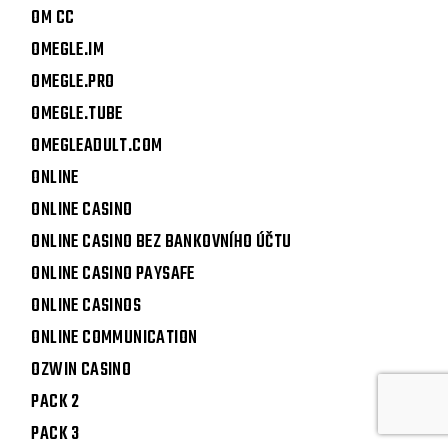
OM CC
OMEGLE.IM
OMEGLE.PRO
OMEGLE.TUBE
OMEGLEADULT.COM
ONLINE
ONLINE CASINO
ONLINE CASINO BEZ BANKOVNÍHO ÚČTU
ONLINE CASINO PAYSAFE
ONLINE CASINOS
ONLINE COMMUNICATION
OZWIN CASINO
PACK 2
PACK 3