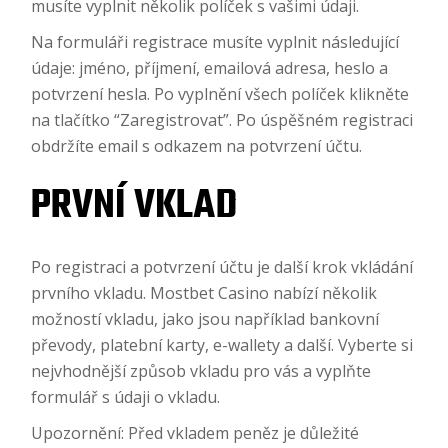
musíte vyplnit několik políček s vašimi údaji.
Na formuláři registrace musíte vyplnit následující
údaje: jméno, příjmení, emailová adresa, heslo a
potvrzení hesla. Po vyplnění všech políček klikněte
na tlačítko “Zaregistrovat”. Po úspěšném registraci
obdržíte email s odkazem na potvrzení účtu.
PRVNÍ VKLAD
Po registraci a potvrzení účtu je další krok vkládání
prvního vkladu. Mostbet Casino nabízí několik
možností vkladu, jako jsou například bankovní
převody, platební karty, e-wallety a další. Vyberte si
nejvhodnější způsob vkladu pro vás a vyplňte
formulář s údaji o vkladu.
Upozornění: Před vkladem peněz je důležité