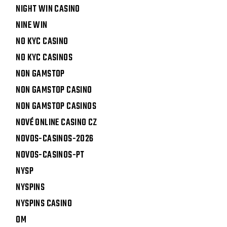
NIGHT WIN CASINO
NINE WIN
NO KYC CASINO
NO KYC CASINOS
NON GAMSTOP
NON GAMSTOP CASINO
NON GAMSTOP CASINOS
NOVÉ ONLINE CASINO CZ
NOVOS-CASINOS-2026
NOVOS-CASINOS-PT
NYSP
NYSPINS
NYSPINS CASINO
OM