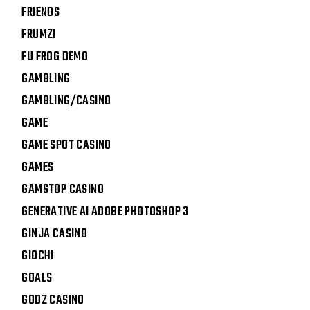
FRIENDS
FRUMZI
FU FROG DEMO
GAMBLING
GAMBLING/CASINO
GAME
GAME SPOT CASINO
GAMES
GAMSTOP CASINO
GENERATIVE AI ADOBE PHOTOSHOP 3
GINJA CASINO
GIOCHI
GOALS
GODZ CASINO