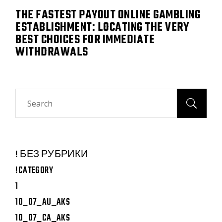
THE FASTEST PAYOUT ONLINE GAMBLING
ESTABLISHMENT: LOCATING THE VERY
BEST CHOICES FOR IMMEDIATE
WITHDRAWALS
Search
! БЕЗ РУБРИКИ
!CATEGORY
1
10_07_AU_AKS
10_07_CA_AKS