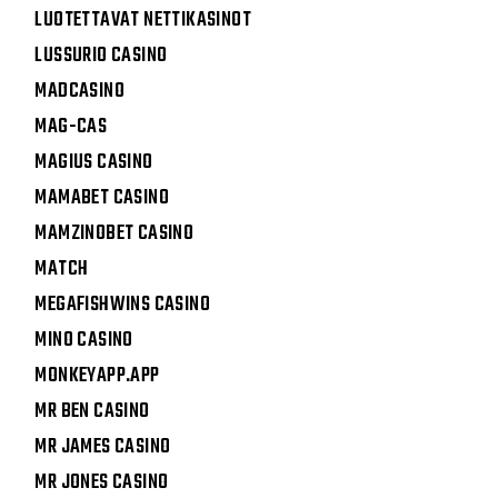
LUOTETTAVAT NETTIKASINOT
LUSSURIO CASINO
MADCASINO
MAG-CAS
MAGIUS CASINO
MAMABET CASINO
MAMZINOBET CASINO
MATCH
MEGAFISHWINS CASINO
MINO CASINO
MONKEYAPP.APP
MR BEN CASINO
MR JAMES CASINO
MR JONES CASINO