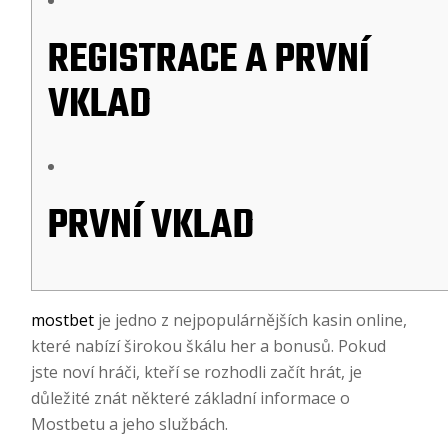
REGISTRACE A PRVNÍ
VKLAD
PRVNÍ VKLAD
mostbet
je jedno z nejpopulárnějších kasin online,
které nabízí širokou škálu her a bonusů. Pokud
jste noví hráči, kteří se rozhodli začít hrát, je
důležité znát některé základní informace o
Mostbetu a jeho službách.