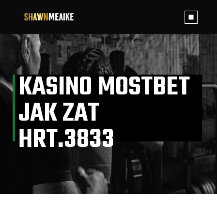
Skip
to
the
content
KASINO MOSTBET
JAK ZAT
HRT.3833