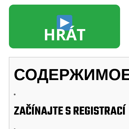
HRÁT
СОДЕРЖИМО
ZAČÍNAJTE S REGISTRACÍ