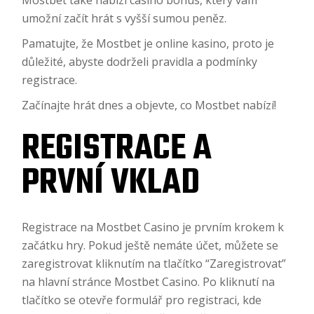
Mostbet také nabízí casino bonus, který vám
umožní začít hrát s vyšší sumou peněz.
Pamatujte, že Mostbet je online kasino, proto je
důležité, abyste dodrželi pravidla a podmínky
registrace.
Začínajte hrát dnes a objevte, co Mostbet nabízí!
REGISTRACE A
PRVNÍ VKLAD
Registrace na Mostbet Casino je prvním krokem k
začátku hry. Pokud ještě nemáte účet, můžete se
zaregistrovat kliknutím na tlačítko “Zaregistrovat”
na hlavní stránce Mostbet Casino. Po kliknutí na
tlačítko se otevře formulář pro registraci, kde