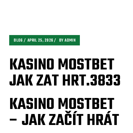
BLOG
APRIL 25, 2026
BY
ADMIN
KASINO MOSTBET
JAK ZAT HRT.3833
KASINO MOSTBET
– JAK ZAČÍT HRÁT