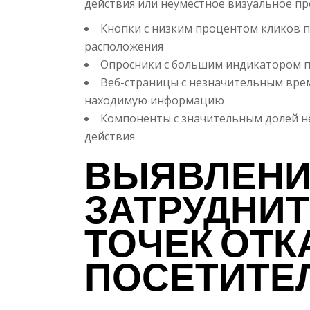
действия или неуместное визуальное пр
Кнопки с низким процентом кликов п
расположения
Опросники с большим индикатором п
Веб-страницы с незначительным вре
находимую информацию
Компоненты с значительным долей н
действия
ВЫЯВЛЕНИ
ЗАТРУДНИТ
ТОЧЕК ОТК
ПОСЕТИТЕ