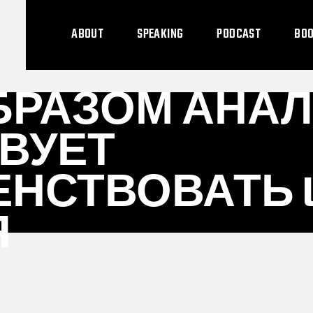
ABOUT
SPEAKING
PODCAST
BO
БРАЗОМ АНА
ВУЕТ
НСТВОВАТЬ U
Я