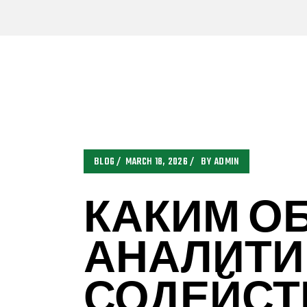
BLOG
MARCH 18, 2026
BY
ADMIN
КАКИМ О
АНАЛИТИ
СОДЕЙСТ