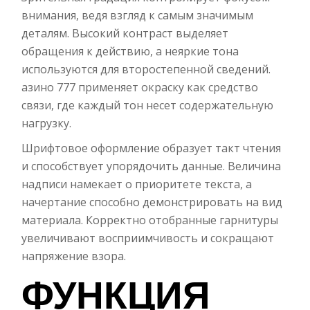
внимания, ведя взгляд к самым значимым
деталям. Высокий контраст выделяет
обращения к действию, а неяркие тона
используются для второстепенной сведений.
азино 777 применяет окраску как средство
связи, где каждый тон несет содержательную
нагрузку.
Шрифтовое оформление образует такт чтения
и способствует упорядочить данные. Величина
надписи намекает о приоритете текста, а
начертание способно демонстрировать на вид
материала. Корректно отобранные гарнитуры
увеличивают восприимчивость и сокращают
напряжение взора.
ФУНКЦИЯ