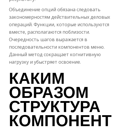
Объединение опций обязана следовать
закономерностям действительных деловых
операций. Функции, которые используются
вместе, располагаются поблизости.
Очередность шагов выражается в
последовательности компонентов меню.
Данный метод сокращает когнитивную
нагрузку и убыстряет освоение.
КАКИМ
ОБРАЗОМ
СТРУКТУРА
КОМПОНЕНТ