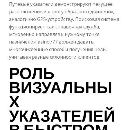
Путевые указатели демонстрируют текущее
расположение и дорогу обратного движения,
аналогично GPS-устройству. Поисковая система
функционирует как справочная служба,
мгновенно направляя к нужному точке
назначения. azino777 должен давать
многочисленные способы получения цели,
учитывая разные склонности клиентов.
РОЛЬ
ВИЗУАЛЬНЫ
Х
УКАЗАТЕЛЕЙ