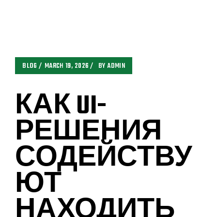
BLOG
MARCH 19, 2026
BY
ADMIN
КАК UI-
РЕШЕНИЯ
СОДЕЙСТВУ
ЮТ
НАХОДИТЬ