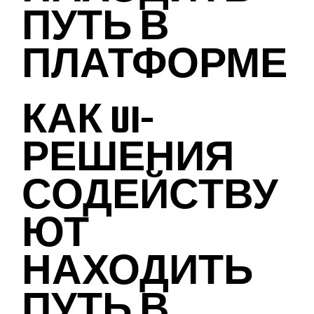
ПУТЬ В
ПЛАТФОРМЕ
КАК UI-
РЕШЕНИЯ
СОДЕЙСТВУ
ЮТ
НАХОДИТЬ
ПУТЬ В