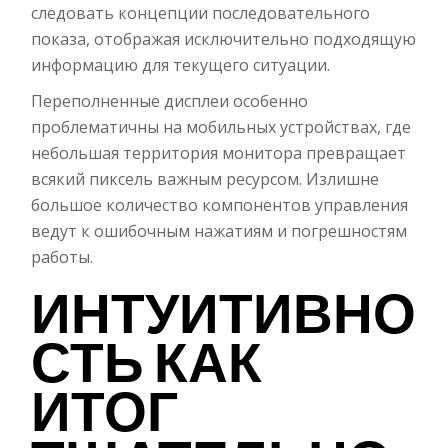
следовать концепции последовательного
показа, отображая исключительно подходящую
информацию для текущего ситуации.
Переполненные дисплеи особенно
проблематичны на мобильных устройствах, где
небольшая территория монитора превращает
всякий пиксель важным ресурсом. Излишне
большое количество компонентов управления
ведут к ошибочным нажатиям и погрешностям
работы.
ИНТУИТИВНО
СТЬ КАК
ИТОГ