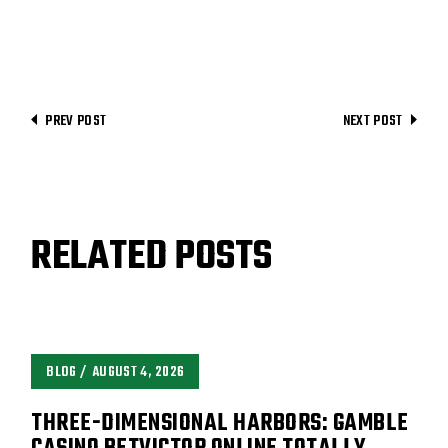
PREV POST
NEXT POST
RELATED POSTS
BLOG
AUGUST 4, 2026
THREE-DIMENSIONAL HARBORS: GAMBLE