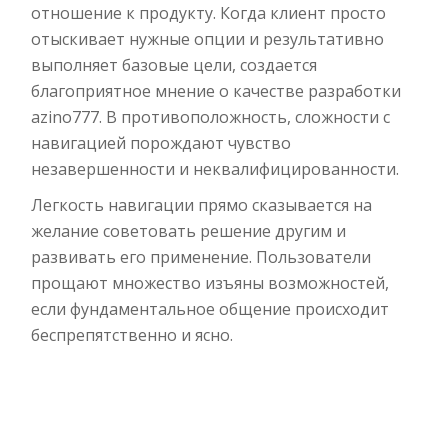
отношение к продукту. Когда клиент просто
отыскивает нужные опции и результативно
выполняет базовые цели, создается
благоприятное мнение о качестве разработки
azino777. В противоположность, сложности с
навигацией порождают чувство
незавершенности и неквалифицированности.
Легкость навигации прямо сказывается на
желание советовать решение другим и
развивать его применение. Пользователи
прощают множество изъяны возможностей,
если фундаментальное общение происходит
беспрепятственно и ясно.