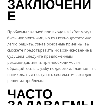
ЗАКЛЮЧЕНИ
Е
Проблемы с капчей при входе на 1xBet могут
быть неприятными, но их можно достаточно
легко решить. Узнав основные причины, вы
сможете предотвратить их возникновение в
будущем. Следуйте предложенным
рекомендациям и, при необходимости,
обращайтесь в службу поддержки. Главное – не
паниковать и поступать систематически для
решения проблемы.
ЧАСТО