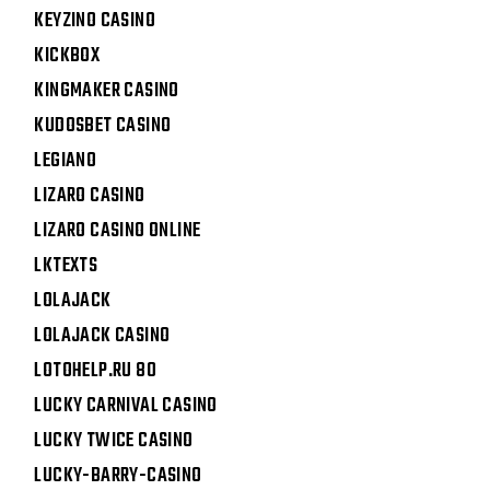
KEYZINO CASINO
KICKBOX
KINGMAKER CASINO
KUDOSBET CASINO
LEGIANO
LIZARO CASINO
LIZARO CASINO ONLINE
LKTEXTS
LOLAJACK
LOLAJACK CASINO
LOTOHELP.RU 80
LUCKY CARNIVAL CASINO
LUCKY TWICE CASINO
LUCKY-BARRY-CASINO