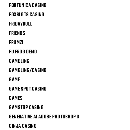
FORTUNICA CASINO
FOXSLOTS CASINO
FRIDAYROLL
FRIENDS
FRUMZI
FU FROG DEMO
GAMBLING
GAMBLING/CASINO
GAME
GAME SPOT CASINO
GAMES
GAMSTOP CASINO
GENERATIVE AI ADOBE PHOTOSHOP 3
GINJA CASINO