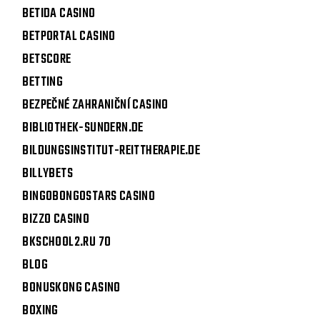
BETIDA CASINO
BETPORTAL CASINO
BETSCORE
BETTING
BEZPEČNÉ ZAHRANIČNÍ CASINO
BIBLIOTHEK-SUNDERN.DE
BILDUNGSINSTITUT-REITTHERAPIE.DE
BILLYBETS
BINGOBONGOSTARS CASINO
BIZZO CASINO
BKSCHOOL2.RU 70
BLOG
BONUSKONG CASINO
BOXING