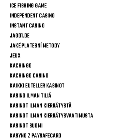
ICE FISHING GAME
INDEPENDENT CASINO
INSTANT CASINO
JAGD1.DE
JAKÉ PLATEBNÍ METODY
JEUX
KACHINGO
KACHINGO CASINO
KAIKKI EUTELLER KASINOT
KASINO ILMAN TILIÄ
KASINOT ILMAN KIERRÄTYSTÄ
KASINOT ILMAN KIERRÄTYSVAATIMUSTA
KASINOT SUOMI
KASYNO Z PAYSAFECARD