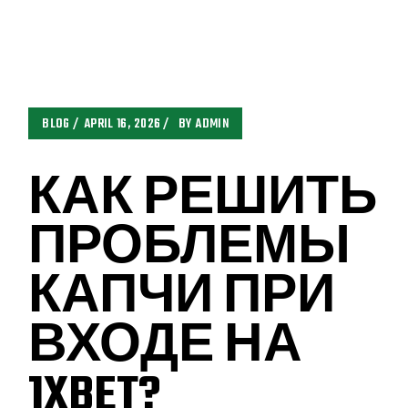
BLOG
APRIL 16, 2026
BY
ADMIN
КАК РЕШИТЬ
ПРОБЛЕМЫ
КАПЧИ ПРИ
ВХОДЕ НА
1XBET?