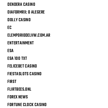
DENDERA CASINO
DIAFORMRX: O ALEGERE
DOLLY CASINO
EC
ELEMPORIODELVW.COM.AR
ENTERTAINMENT
ESA
ESA 100 TXT
FELICEBET CASINO
FIESTASLOTS CASINO
FIRST
FLIRTBEES.ONL
FOREX NEWS
FORTUNE CLOCK CASINO