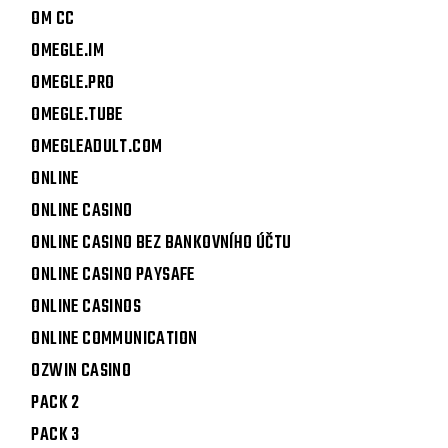
OM CC
OMEGLE.IM
OMEGLE.PRO
OMEGLE.TUBE
OMEGLEADULT.COM
ONLINE
ONLINE CASINO
ONLINE CASINO BEZ BANKOVNÍHO ÚČTU
ONLINE CASINO PAYSAFE
ONLINE CASINOS
ONLINE COMMUNICATION
OZWIN CASINO
PACK 2
PACK 3