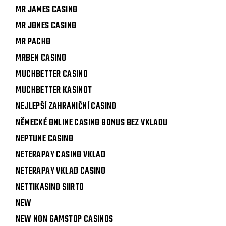
MR JAMES CASINO
MR JONES CASINO
MR PACHO
MRBEN CASINO
MUCHBETTER CASINO
MUCHBETTER KASINOT
NEJLEPŠÍ ZAHRANIČNÍ CASINO
NĚMECKÉ ONLINE CASINO BONUS BEZ VKLADU
NEPTUNE CASINO
NETERAPAY CASINO VKLAD
NETERAPAY VKLAD CASINO
NETTIKASINO SIIRTO
NEW
NEW NON GAMSTOP CASINOS