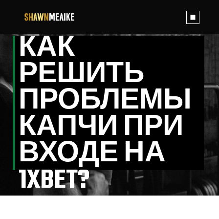
Skip
to
the
content
КАК
РЕШИТЬ
ПРОБЛЕМЫ
КАПЧИ ПРИ
ВХОДЕ НА
1XBET?