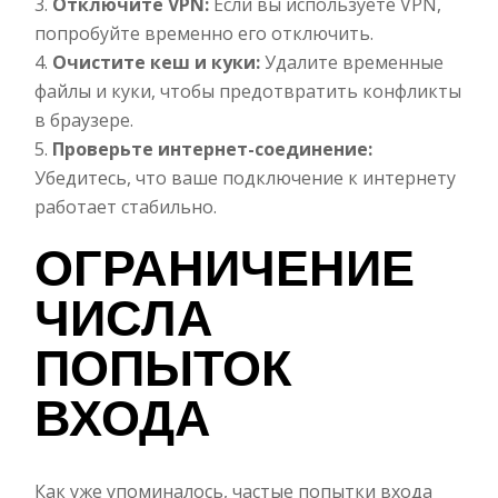
Отключите VPN:
Если вы используете VPN,
попробуйте временно его отключить.
Очистите кеш и куки:
Удалите временные
файлы и куки, чтобы предотвратить конфликты
в браузере.
Проверьте интернет-соединение:
Убедитесь, что ваше подключение к интернету
работает стабильно.
ОГРАНИЧЕНИЕ
ЧИСЛА
ПОПЫТОК
ВХОДА
Как уже упоминалось, частые попытки входа