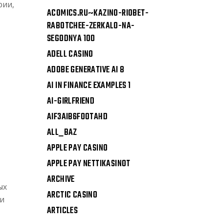
рии,
ACOMICS.RU~KAZINO-RIOBET-
RABOTCHEE-ZERKALO-NA-
SEGODNYA 100
ADELL CASINO
ADOBE GENERATIVE AI 8
AI IN FINANCE EXAMPLES 1
AI-GIRLFRIEND
AIF3AIB6FOOTAHD
ALL_BAZ
APPLE PAY CASINO
APPLE PAY NETTIKASINOT
ARCHIVE
ых
ARCTIC CASINO
ии
ARTICLES