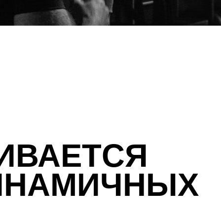
ВИВАЕТСЯ
ИНАМИЧНЫХ