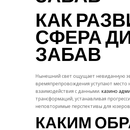
КАК РАЗ
СФЕРА Д
ЗАБАВ
Нынешний свет ощущает невиданную эв
времяпрепровождения уступают место 
взаимодействия с данными.
казино адми
трансформаций, устанавливая прогресс
неповторимые перспективы для юзеров 
КАКИМ ОБ