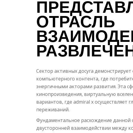
ПРЕДСТАВ
ОТРАСЛЬ
ВЗАИМОДЕ
РАЗВЛЕЧЕ
Сектор активных досуга демонстрирует
компьютерного контента, где потребит
энергичными акторами развития. Эта с
кинопроизведения, виртуальную вселен
вариантов, где admiral x осуществляет
переживаний.
Фундаментальное расхождение данной о
двусторонней взаимодействии между ко