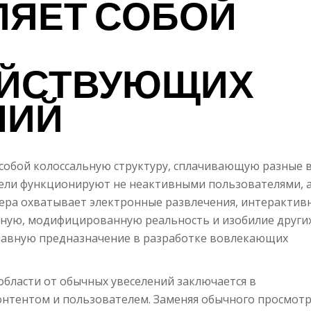
ЛЯЕТ СОБОЙ
ЙСТВУЮЩИХ
НИЙ
 собой колоссальную структуру, сплачивающую разные 
ели функционируют не неактивными пользователями, 
фера охватывает электронные развлечения, интерактив
ную, модифицированную реальность и изобилие други
 главную предназначение в разработке вовлекающих
бласти от обычных увеселений заключается в
нтентом и пользователем. Заменяя обычного просмот