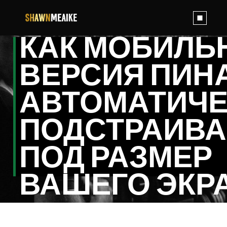
Skip
to
the
content
КАК МОБИЛЬ
ВЕРСИЯ ПИН
АВТОМАТИЧ
ПОДСТРАИВА
ПОД РАЗМЕР
ВАШЕГО ЭКР