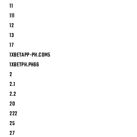
11
111
12
13
17
1XBETAPP-PH.COM5
1XBETPH.PH66
2
2.1
2.2
20
222
25
27