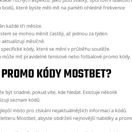
ladě různých aspektů, jako jsou svátky, sportovní události 
h bodů, které byste měli mít na paměti ohledně frekvence
án každé tři měsíce.
tem se mohou měnit častěji, až jednou za týden.
 aktualizují měsíčně.
specifické kódy, které se mění v průběhu soutěže.
m může mít pravidelné tenisové nebo fotbalové promo kódy.
Í PROMO KÓDY MOSTBET?
 být snadné, pokud víte, kde hledat. Existuje několik
lizují seznam kódů:
lepší místo pro získání nejaktuálnějších informací a kódů.
letteru Mostbet, abyste obdrželi nejnovější nabídky a prom