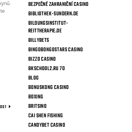
kynů.
BEZPEČNÉ ZAHRANIČNÍ CASINO
ste
BIBLIOTHEK-SUNDERN.DE
BILDUNGSINSTITUT-
REITTHERAPIE.DE
BILLYBETS
BINGOBONGOSTARS CASINO
BIZZO CASINO
BKSCHOOL2.RU 70
BLOG
BONUSKONG CASINO
BOXING
BRITSINO
POST
CAI SHEN FISHING
CANDYBET CASINO