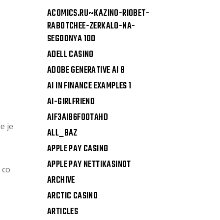
ACOMICS.RU~KAZINO-RIOBET-
RABOTCHEE-ZERKALO-NA-
SEGODNYA 100
ADELL CASINO
ADOBE GENERATIVE AI 8
AI IN FINANCE EXAMPLES 1
AI-GIRLFRIEND
AIF3AIB6FOOTAHD
e je
ALL_BAZ
APPLE PAY CASINO
APPLE PAY NETTIKASINOT
 co
ARCHIVE
ARCTIC CASINO
ARTICLES