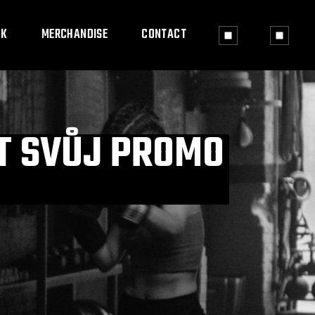
OK
MERCHANDISE
CONTACT
T SVŮJ PROMO