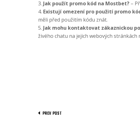
Jak použít promo kód na Mostbet?
– Př
Existují omezení pro použití promo kó
měli před použitím kódu znát.
Jak mohu kontaktovat zákaznickou p
živého chatu na jejich webových stránkách
PREV POST