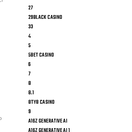
či
27
29BLACK CASINO
33
4
5
5BET CASINO
6
7
8
8.1
8TY8 CASINO
9
o
A16Z GENERATIVE AI
A16Z GENERATIVE AI 1