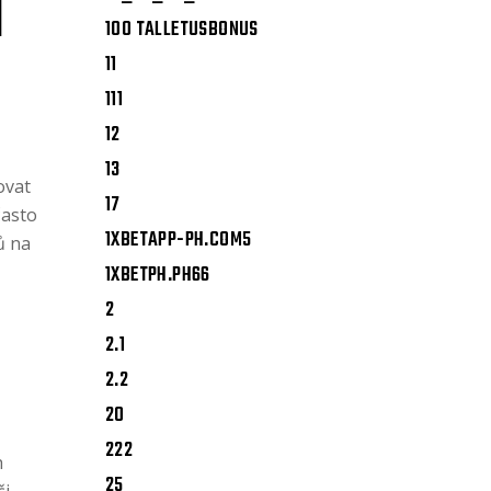
T
100 TALLETUSBONUS
11
111
12
13
ovat
17
často
1XBETAPP-PH.COM5
ů na
1XBETPH.PH66
2
2.1
2.2
20
222
h
25