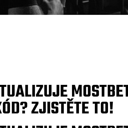
TUALIZUJE MOSTBE
ÓD? ZJISTĚTE TO!