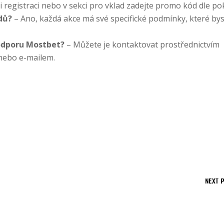
i registraci nebo v sekci pro vklad zadejte promo kód dle po
dů?
– Ano, každá akce má své specifické podmínky, které by
odporu Mostbet?
– Můžete je kontaktovat prostřednictvím
 nebo e-mailem.
NEXT 