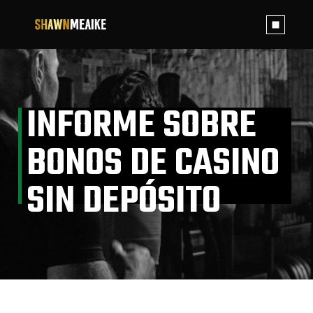
Skip
to
the
content
INFORME SOBRE
BONOS DE CASINO
SIN DEPÓSITO