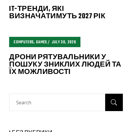
IT-ТРЕНДИ, ЯКІ
ВИЗНАЧАТИМУТЬ 2027 РІК
COMPUTERS, GAMES
JULY 30, 2026
ДРОНИ РЯТУВАЛЬНИКИ У
ПОШУКУ ЗНИКЛИХ ЛЮДЕЙ ТА
ЇХ МОЖЛИВОСТІ
Search