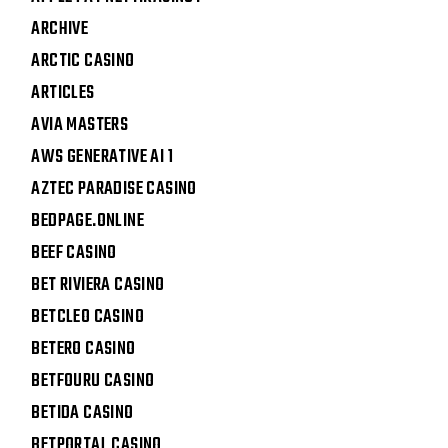
ARCHIVE
ARCTIC CASINO
ARTICLES
AVIA MASTERS
AWS GENERATIVE AI 1
AZTEC PARADISE CASINO
BEDPAGE.ONLINE
BEEF CASINO
BET RIVIERA CASINO
BETCLEO CASINO
BETERO CASINO
BETFOURU CASINO
BETIDA CASINO
BETPORTAL CASINO