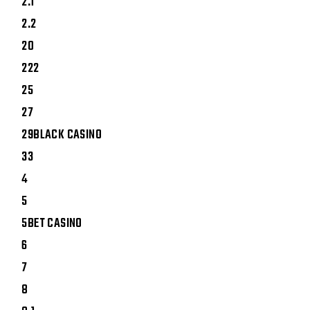
2.1
2.2
20
222
25
27
29BLACK CASINO
33
4
5
5BET CASINO
6
7
8