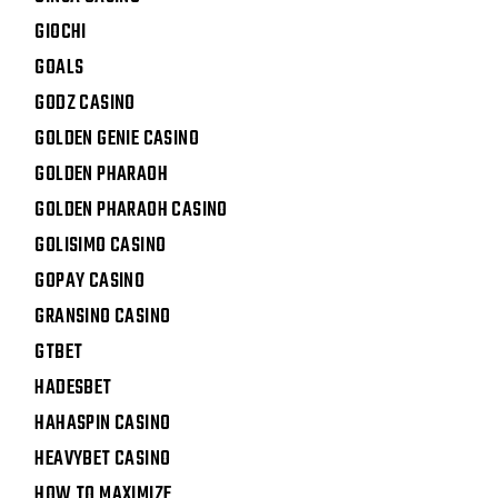
GIOCHI
GOALS
GODZ CASINO
GOLDEN GENIE CASINO
GOLDEN PHARAOH
GOLDEN PHARAOH CASINO
GOLISIMO CASINO
GOPAY CASINO
GRANSINO CASINO
GTBET
HADESBET
HAHASPIN CASINO
HEAVYBET CASINO
HOW TO MAXIMIZE