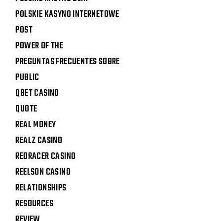
POLSKIE KASYNO INTERNETOWE
POST
POWER OF THE
PREGUNTAS FRECUENTES SOBRE
PUBLIC
QBET CASINO
QUOTE
REAL MONEY
REALZ CASINO
REDRACER CASINO
REELSON CASINO
RELATIONSHIPS
RESOURCES
REVIEW