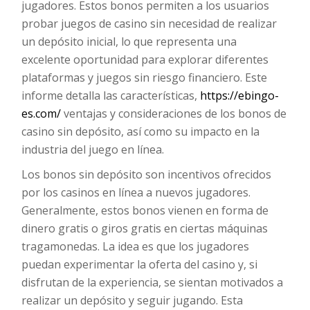
jugadores. Estos bonos permiten a los usuarios
probar juegos de casino sin necesidad de realizar
un depósito inicial, lo que representa una
excelente oportunidad para explorar diferentes
plataformas y juegos sin riesgo financiero. Este
informe detalla las características,
https://ebingo-
es.com/
ventajas y consideraciones de los bonos de
casino sin depósito, así como su impacto en la
industria del juego en línea.
Los bonos sin depósito son incentivos ofrecidos
por los casinos en línea a nuevos jugadores.
Generalmente, estos bonos vienen en forma de
dinero gratis o giros gratis en ciertas máquinas
tragamonedas. La idea es que los jugadores
puedan experimentar la oferta del casino y, si
disfrutan de la experiencia, se sientan motivados a
realizar un depósito y seguir jugando. Esta