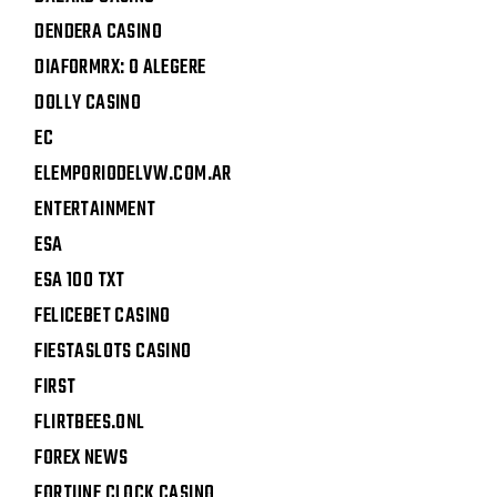
DENDERA CASINO
DIAFORMRX: O ALEGERE
DOLLY CASINO
EC
ELEMPORIODELVW.COM.AR
ENTERTAINMENT
ESA
ESA 100 TXT
FELICEBET CASINO
FIESTASLOTS CASINO
FIRST
FLIRTBEES.ONL
FOREX NEWS
FORTUNE CLOCK CASINO