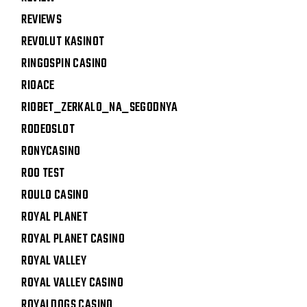
REVIEWS
REVOLUT KASINOT
RINGOSPIN CASINO
RIOACE
RIOBET_ZERKALO_NA_SEGODNYA
RODEOSLOT
RONYCASINO
ROO TEST
ROULO CASINO
ROYAL PLANET
ROYAL PLANET CASINO
ROYAL VALLEY
ROYAL VALLEY CASINO
ROYALDOGS CASINO