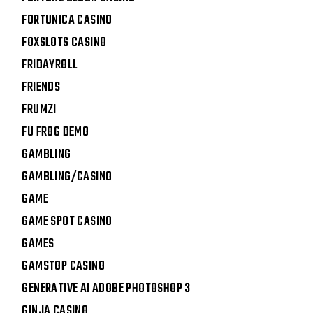
FORTUNICA CASINO
FOXSLOTS CASINO
FRIDAYROLL
FRIENDS
FRUMZI
FU FROG DEMO
GAMBLING
GAMBLING/CASINO
GAME
GAME SPOT CASINO
GAMES
GAMSTOP CASINO
GENERATIVE AI ADOBE PHOTOSHOP 3
GINJA CASINO