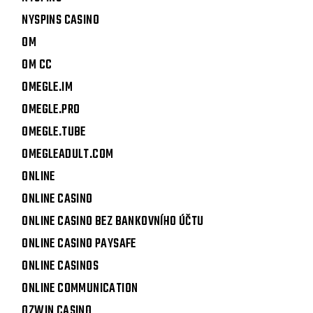
NYSPINS CASINO
OM
OM CC
OMEGLE.IM
OMEGLE.PRO
OMEGLE.TUBE
OMEGLEADULT.COM
ONLINE
ONLINE CASINO
ONLINE CASINO BEZ BANKOVNÍHO ÚČTU
ONLINE CASINO PAYSAFE
ONLINE CASINOS
ONLINE COMMUNICATION
OZWIN CASINO