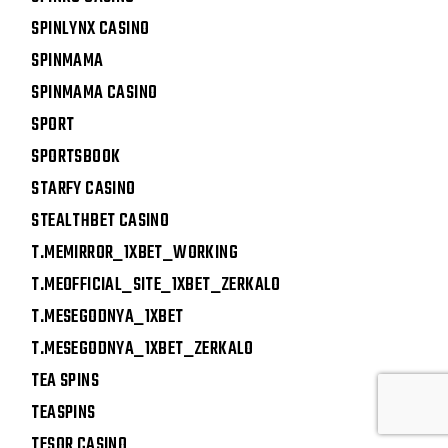
SPINLYNX CASINO
SPINMAMA
SPINMAMA CASINO
SPORT
SPORTSBOOK
STARFY CASINO
STEALTHBET CASINO
T.MEMIRROR_1XBET_WORKING
T.MEOFFICIAL_SITE_1XBET_ZERKALO
T.MESEGODNYA_1XBET
T.MESEGODNYA_1XBET_ZERKALO
TEA SPINS
TEASPINS
TESOR CASINO