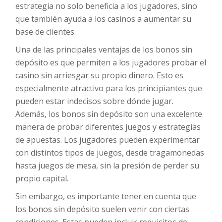
estrategia no solo beneficia a los jugadores, sino
que también ayuda a los casinos a aumentar su
base de clientes.
Una de las principales ventajas de los bonos sin
depósito es que permiten a los jugadores probar el
casino sin arriesgar su propio dinero. Esto es
especialmente atractivo para los principiantes que
pueden estar indecisos sobre dónde jugar.
Además, los bonos sin depósito son una excelente
manera de probar diferentes juegos y estrategias
de apuestas. Los jugadores pueden experimentar
con distintos tipos de juegos, desde tragamonedas
hasta juegos de mesa, sin la presión de perder su
propio capital.
Sin embargo, es importante tener en cuenta que
los bonos sin depósito suelen venir con ciertas