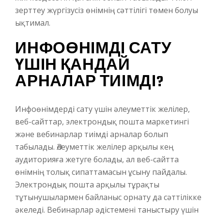
зерттеу жүргізусіз өнімнің сәттілігі төмен болуы
ықтимал.
ИНФОӨНІМДІ САТУ
ҮШІН ҚАНДАЙ
АРНАЛАР ТИІМДІ?
Инфоөнімдерді сату үшін әлеуметтік желілер,
веб-сайттар, электрондық пошта маркетингі
және вебинарлар тиімді арналар болып
табылады. Әлеуметтік желілер арқылы кең
аудиторияға жетуге болады, ал веб-сайтта
өнімнің толық сипаттамасын ұсыну пайдалы.
Электрондық пошта арқылы тұрақты
тұтынушылармен байланыс орнату да сәттілікке
әкеледі. Вебинарлар әдістемені таныстыру үшін