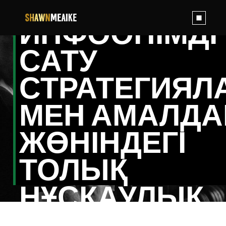
Skip
to
the
ИНФОӨНІМДІ
content
САТУ
СТРАТЕГИЯЛ
МЕН АМАЛД
ЖӨНІНДЕГІ
ТОЛЫҚ
НҰСҚАУЛЫҚ