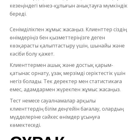
кезеңіндегі мінез-құлығын анықтауға мүмкіндік
береді.
Сенімділікпен жұмыс жасаңыз. Клиенттер сіздің
өнімдеріңіз бен қызметтеріңізге деген
көзқарасты қалыптастыру үшін, шынайы және
кәсіби болу қажет.
Клиенттермен ашық және достық қарым-
қатынас орнату, ұзақ мерзімді серіктестік үшін
негіз болады. Тек деректер мен статистикаға
емес, адамдармен жүрекпен жұмыс жасаңыз.
Тест немесе сауалнамалар арқылы
клиенттердің білім деңгейін бағалау, олардың
мүдделеріне сәйкес өнімдер ұсынуға
көмектеседі.