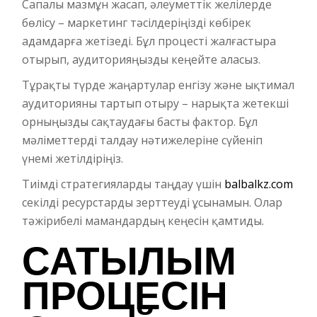
Сапалы мазмұн жасап, әлеуметтік желілерде
бөлісу – маркетинг тәсілдеріңізді көбірек
адамдарға жетізеді. Бұл процесті жалғастыра
отырып, аудиторияңызды кеңейте аласыз.
Тұрақты түрде жаңартулар енгізу және ықтимал
аудиторияны тартып отыру – нарықта жетекші
орныңызды сақтаудағы басты фактор. Бұл
мәліметтерді талдау нәтижелеріне сүйеніп
үнемі жетілдіріңіз.
Тиімді стратегияларды таңдау үшін
balbalkz.com
секілді ресурстарды зерттеуді ұсынамын. Олар
тәжірибелі мамандардың кеңесін қамтиды.
САТЫЛЫМ
ПРОЦЕСІН