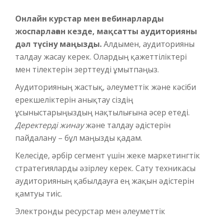
Онлайн курстар мен вебинарларды
жоспарлаған кезде, мақсатты аудиторияны
дәл түсіну маңызды.
Алдымен, аудиторияны
талдау жасау керек. Олардың қажеттіліктері
мен тілектерін зерттеуді ұмытпаңыз.
Аудиторияның жастық, әлеуметтік және кәсіби
ерекшеліктерін анықтау сіздің
ұсыныстарыңыздың нақтылығына әсер етеді.
Деректерді жинау
және талдау әдістерін
пайдалану – бұл маңызды қадам.
Келесіде, әрбір сегмент үшін жеке маркетингтік
стратегияларды әзірлеу керек. Сату техникасы
аудиторияның қабылдауға ең жақын әдістерін
қамтуы тиіс.
Электронды ресурстар мен әлеуметтік