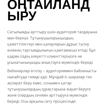
ОҢТАЙЛАНД
ЫРУ
Сатылымды арттыру үшін аудитория талдауына
мән беріңіз. Тұтынушыларыңыздың
қажеттіліктері мен қалауларын дұрыс түсіну
өнімнің тартымдылығын қамтамасыз етеді. Бұл
қадам сіздің әлеуетті клиенттеріңізге не
ұсынатыныңызды анықтауға мүмкіндік береді.
Вебинарлар өткізу – аудиториямен байланысты
нығайтуда тиімді әдіс. Мұндай іс-шаралар тек
ақпарат беру емес, сонымен қатар
тұтынушылардың сұрақтарына жауап беруге
және олардың сенімін арттыруға мүмкіндік
береді. Осы арқылы сату процессінде