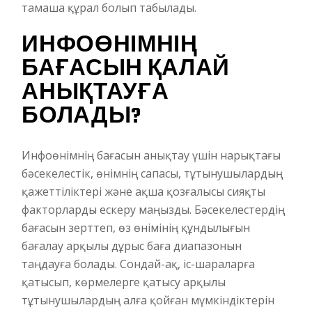
тамаша құрал болып табылады.
ИНФОӨНІМНІҢ
БАҒАСЫН ҚАЛАЙ
АНЫҚТАУҒА
БОЛАДЫ?
Инфоөнімнің бағасын анықтау үшін нарықтағы
бәсекелестік, өнімнің сапасы, тұтынушылардың
қажеттіліктері және ақша қозғалысы сияқты
факторларды ескеру маңызды. Бәсекелестердің
бағасын зерттеп, өз өнімінің құндылығын
бағалау арқылы дұрыс баға диапазонын
таңдауға болады. Сондай-ақ, іс-шараларға
қатысып, көрмелерге қатысу арқылы
тұтынушылардың алға қойған мүмкіндіктерін