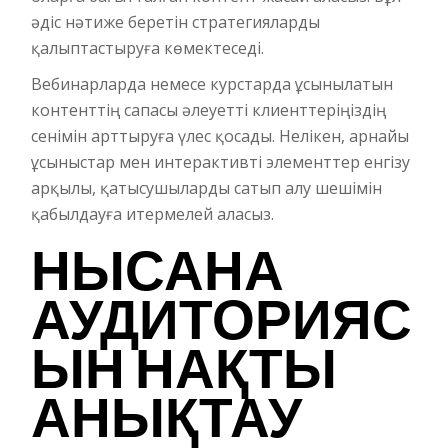
әдіс нәтиже беретін стратегияларды
қалыптастыруға көмектеседі.
Вебинарларда немесе курстарда ұсынылатын
контенттің сапасы әлеуетті клиенттеріңіздің
сенімін арттыруға үлес қосады. Нелікен, арнайы
ұсыныстар мен интерактивті элементтер енгізу
арқылы, қатысушыларды сатып алу шешімін
қабылдауға итермелей аласыз.
НЫСАНА
АУДИТОРИЯС
ЫН НАҚТЫ
АНЫҚТАУ