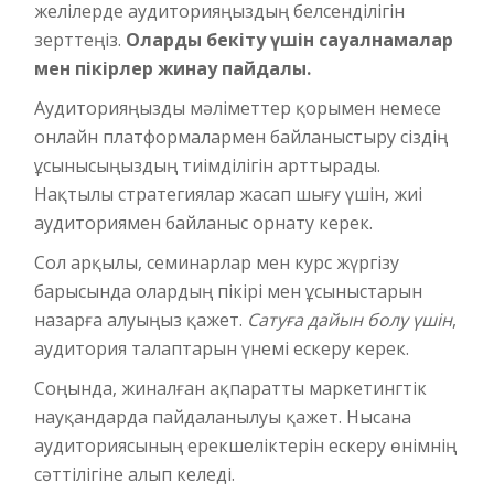
желілерде аудиторияңыздың белсенділігін
зерттеңіз.
Оларды бекіту үшін сауалнамалар
мен пікірлер жинау пайдалы.
Аудиторияңызды мәліметтер қорымен немесе
онлайн платформалармен байланыстыру сіздің
ұсынысыңыздың тиімділігін арттырады.
Нақтылы стратегиялар жасап шығу үшін, жиі
аудиториямен байланыс орнату керек.
Сол арқылы, семинарлар мен курс жүргізу
барысында олардың пікірі мен ұсыныстарын
назарға алуыңыз қажет.
Сатуға дайын болу үшін
,
аудитория талаптарын үнемі ескеру керек.
Соңында, жиналған ақпаратты маркетингтік
науқандарда пайдаланылуы қажет. Нысана
аудиториясының ерекшеліктерін ескеру өнімнің
сәттілігіне алып келеді.