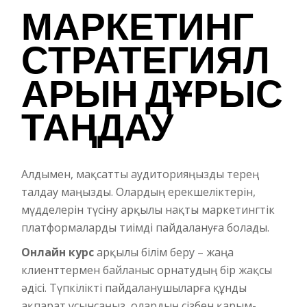
МАРКЕТИНГ
СТРАТЕГИЯЛ
АРЫН ДҰРЫС
ТАҢДАУ
Алдымен, мақсатты аудиторияңызды терең
талдау маңызды. Олардың ерекшеліктерін,
мүдделерін түсіну арқылы нақты маркетингтік
платформаларды тиімді пайдалануға болады.
Онлайн курс
арқылы білім беру – жаңа
клиенттермен байланыс орнатудың бір жақсы
әдісі. Түпкілікті пайдаланушыларға құнды
ақпарат ұсынсаңыз, олардың сізбен қарым-