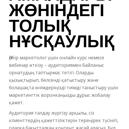
ЖӨНІНДЕГІ
ТОЛЫҚ
НҰСҚАУЛЫҚ
Әрбір маркетолог үшін онлайн курс немесе
вебинар өткізу – аудиториямен байланыс
орнатудың таптырмас тетігі. Оларды
қызықтырып, белсенді қатыстыру және
болашақта өнімдеріңізді тиімді таныстыру үшін
маркетингтік воронкаңызды дұрыс жобалау
қажет.
Аудитория талдау жүргізу арқылы, сіз
клиенттердің қажеттіліктерін тереңірек түсініп,
оларға бағытталған контент жасай аласыз. Бұл