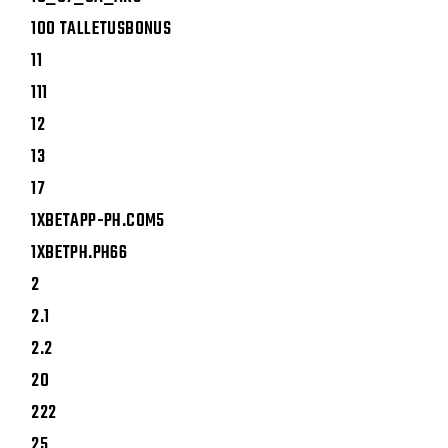
100 TALLETUSBONUS
11
111
12
13
17
1XBETAPP-PH.COM5
1XBETPH.PH66
2
2.1
2.2
20
222
25