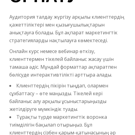
Аудитория талдау жүргізу арқылы клиенттердің
қажеттіліктері мен қызығушылықтарын
анықтауға болады. Бұл ақпарат маркетингтік
стратегияларды нақтылауға көмектеседі.
Онлайн курс немесе вебинар өткізу,
клиенттермен тікелей байланыс жасау үшін
тамаша әдіс. Мұндай форматтар ақпаратпен
бөлісуде интерактивтілікті арттыра алады.
Клиенттердің пікірін тыңдап, олармен
сұхбаттасу – өте маңызды. Тікелей кері
байланыс алу арқылы ұсыныстарыңызды
жетілдіруге мүмкіндік туады.
Тұрақты түрде маркетингтік воронка
тиімділігін бақылап отырыңыз. Бұл
клиенттердің сізбен қарым-қатынасының әр