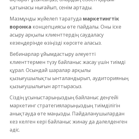
қатынасы нығайып, сенім артады.
Мазмұнды жүйелеп таратуда
маркетингтік
воронка
концепциясы өте пайдалы. Оны іске
асыру арқылы клиенттердің саудаласу
кезеңдерінде өзіңізді көрсете аласыз.
Вебинарлар ұйымдастыру әлеуетті
клиенттермен түзу байланыс жасау үшін тиімді
құрал. Осындай шаралар арқылы
қызығушылықты ынталандырып, аудиторияның
қызығушылығын арттырасыз.
Сіздің ұсыныстарыңыздың байланыс деңгейі
маркетинг стратегияларыңыздың тиімділігін
анықтауда өте маңызды. Пайдаланушылардан
кез келген кері байланыс жинау да дәлелденген
әдіс.