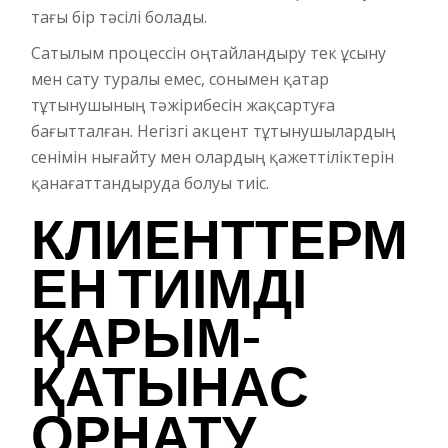
тағы бір тәсілі болады.
Сатылым процессін оңтайландыру тек ұсыну
мен сату туралы емес, сонымен қатар
тұтынушының тәжірибесін жақсартуға
бағытталған. Негізгі акцент тұтынушылардың
сенімін нығайту мен олардың қажеттіліктерін
қанағаттандыруда болуы тиіс.
КЛИЕНТТЕРМ
ЕН ТИІМДІ
ҚАРЫМ-
ҚАТЫНАС
ОРНАТУ