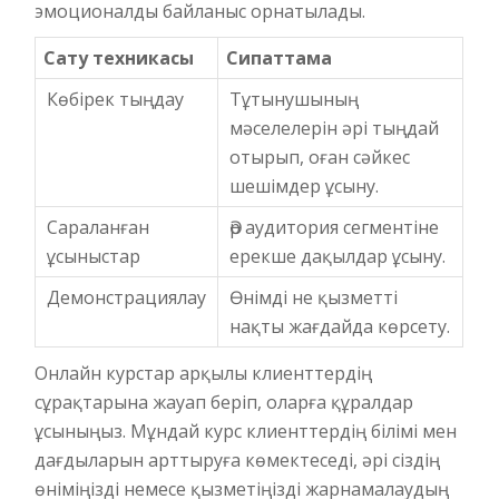
эмоционалды байланыс орнатылады.
Сату техникасы
Сипаттама
Көбірек тыңдау
Тұтынушының
мәселелерін әрі тыңдай
отырып, оған сәйкес
шешімдер ұсыну.
Сараланған
Әр аудитория сегментіне
ұсыныстар
ерекше дақылдар ұсыну.
Демонстрациялау
Өнімді не қызметті
нақты жағдайда көрсету.
Онлайн курстар арқылы клиенттердің
сұрақтарына жауап беріп, оларға құралдар
ұсыныңыз. Мұндай курс клиенттердің білімі мен
дағдыларын арттыруға көмектеседі, әрі сіздің
өніміңізді немесе қызметіңізді жарнамалаудың