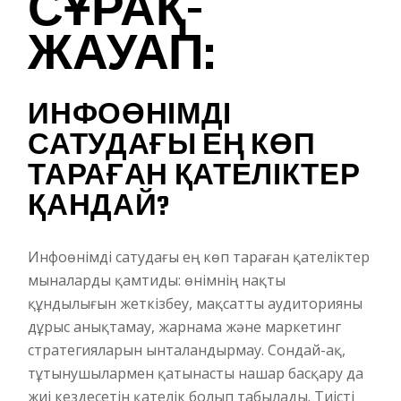
СҰРАҚ-
ЖАУАП:
ИНФОӨНІМДІ
САТУДАҒЫ ЕҢ КӨП
ТАРАҒАН ҚАТЕЛІКТЕР
ҚАНДАЙ?
Инфоөнімді сатудағы ең көп тараған қателіктер
мыналарды қамтиды: өнімнің нақты
құндылығын жеткізбеу, мақсатты аудиторияны
дұрыс анықтамау, жарнама және маркетинг
стратегияларын ынталандырмау. Сондай-ақ,
тұтынушылармен қатынасты нашар басқару да
жиі кездесетін қателік болып табылады. Тиісті