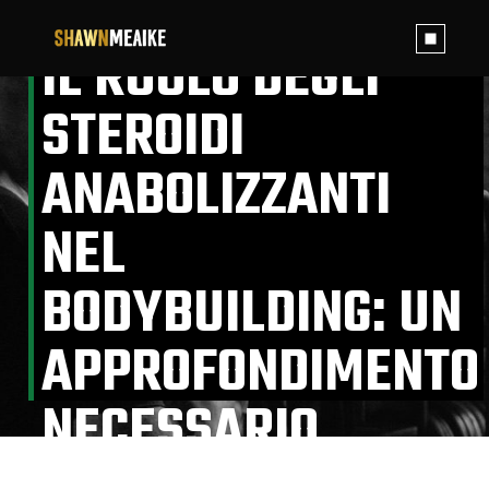
Skip
to
the
IL RUOLO DEGLI
content
STEROIDI
ANABOLIZZANTI
NEL
BODYBUILDING: UN
APPROFONDIMENTO
NECESSARIO