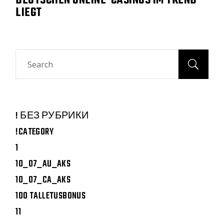
DEUTSCHEN ONLINE-CASINOS IM TREND
LIEGT
Search
! БЕЗ РУБРИКИ
!CATEGORY
1
10_07_AU_AKS
10_07_CA_AKS
100 TALLETUSBONUS
11