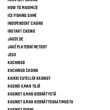
HEAVYBET CASINO
HOW TO MAXIMIZE
ICE FISHING GAME
INDEPENDENT CASINO
INSTANT CASINO
JAGD1.DE
JAKÉ PLATEBNÍ METODY
JEUX
KACHINGO
KACHINGO CASINO
KAIKKI EUTELLER KASINOT
KASINO ILMAN TILIÄ
KASINOT ILMAN KIERRÄTYSTÄ
KASINOT ILMAN KIERRÄTYSVAATIMUSTA