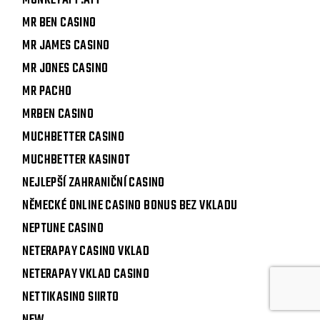
MONKEYAPP.APP
MR BEN CASINO
MR JAMES CASINO
MR JONES CASINO
MR PACHO
MRBEN CASINO
MUCHBETTER CASINO
MUCHBETTER KASINOT
NEJLEPŠÍ ZAHRANIČNÍ CASINO
NĚMECKÉ ONLINE CASINO BONUS BEZ VKLADU
NEPTUNE CASINO
NETERAPAY CASINO VKLAD
NETERAPAY VKLAD CASINO
NETTIKASINO SIIRTO