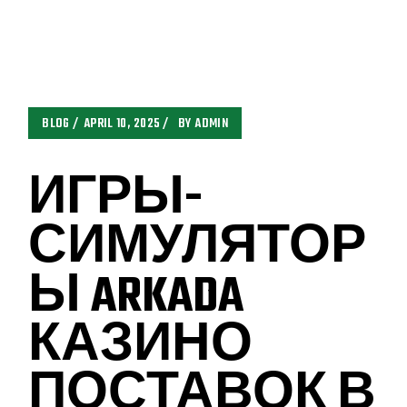
BLOG
APRIL 10, 2025
BY
ADMIN
ИГРЫ-
СИМУЛЯТОР
Ы ARKADA
КАЗИНО
ПОСТАВОК В