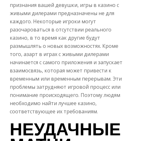
признания вашей девушки, игры в казино с
живыми дилерами предназначены не для
каждого. Некоторые игроки могут
разочароваться в отсутствии реального
казино, в то время как другие будут
размышлять о новых возможностях. Кроме
того, азарт в играх с живыми дилерами
начинается с самого приложения и запускает
взаимосвязь, которая может привести к
временным или временным перерывам. Эти
проблемы затрудняют игровой процесс или
понимание происходящего. Поэтому людям
необходимо найти лучшее казино,
соответствующее их требованиям.
НЕУДАЧНЫЕ