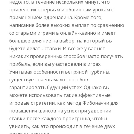
недолго, в течение нескольких минут, что
привело их к первым и обширным урокам с
применением адреналина. Кроме того,
написание более высоких выплат по сравнению
со старыми играми в онлайн-казино и имеет
большее влияние на выбор, на который вы
будете делать ставки. И все же у вас нет
никаких проверенных способов часто получать
прибыль, если вы участвовали в играх.
Учитывая особенности ветряной турбины,
существует очень мало способов
гарантировать будущий успех. Однако вы
можете использовать такие эффективные
игровые стратегии, как метод Фибоначчи для
повышения шансов на успех при удвоении
ставки после каждого проигрыша, чтобы
увидеть, как это происходит в течение двух