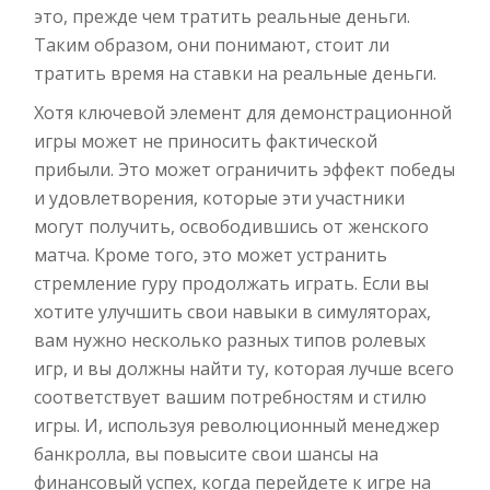
это, прежде чем тратить реальные деньги.
Таким образом, они понимают, стоит ли
тратить время на ставки на реальные деньги.
Хотя ключевой элемент для демонстрационной
игры может не приносить фактической
прибыли. Это может ограничить эффект победы
и удовлетворения, которые эти участники
могут получить, освободившись от женского
матча. Кроме того, это может устранить
стремление гуру продолжать играть. Если вы
хотите улучшить свои навыки в симуляторах,
вам нужно несколько разных типов ролевых
игр, и вы должны найти ту, которая лучше всего
соответствует вашим потребностям и стилю
игры. И, используя революционный менеджер
банкролла, вы повысите свои шансы на
финансовый успех, когда перейдете к игре на