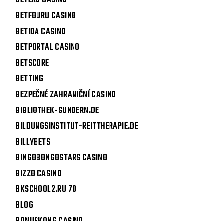
BETERO CASINO
BETFOURU CASINO
BETIDA CASINO
BETPORTAL CASINO
BETSCORE
BETTING
BEZPEČNÉ ZAHRANIČNÍ CASINO
BIBLIOTHEK-SUNDERN.DE
BILDUNGSINSTITUT-REITTHERAPIE.DE
BILLYBETS
BINGOBONGOSTARS CASINO
BIZZO CASINO
BKSCHOOL2.RU 70
BLOG