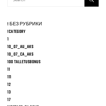
! БЕЗ РУБРИКИ
!CATEGORY
1
10_07_AU_AKS
10_07_CA_AKS
100 TALLETUSBONUS
11
111
12
13
17