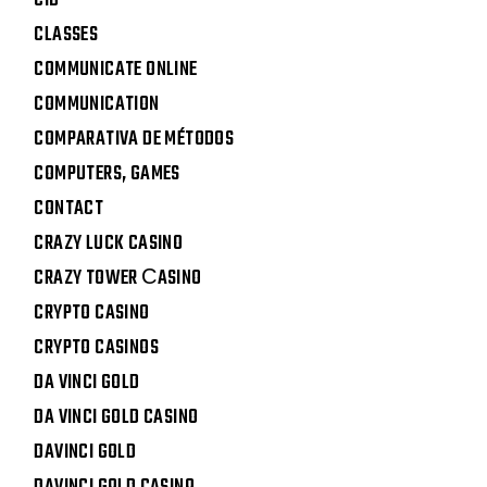
CIB
CLASSES
COMMUNICATE ONLINE
COMMUNICATION
COMPARATIVA DE MÉTODOS
COMPUTERS, GAMES
CONTACT
CRAZY LUCK CASINO
CRAZY TOWER СASINO
CRYPTO CASINO
CRYPTO CASINOS
DA VINCI GOLD
DA VINCI GOLD CASINO
DAVINCI GOLD