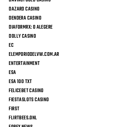
DAVINCI GOLD CASINO
DAZARD CASINO
DENDERA CASINO
DIAFORMRX: O ALEGERE
DOLLY CASINO
EC
ELEMPORIODELVW.COM.AR
ENTERTAINMENT
ESA
ESA 100 TXT
FELICEBET CASINO
FIESTASLOTS CASINO
FIRST
FLIRTBEES.ONL