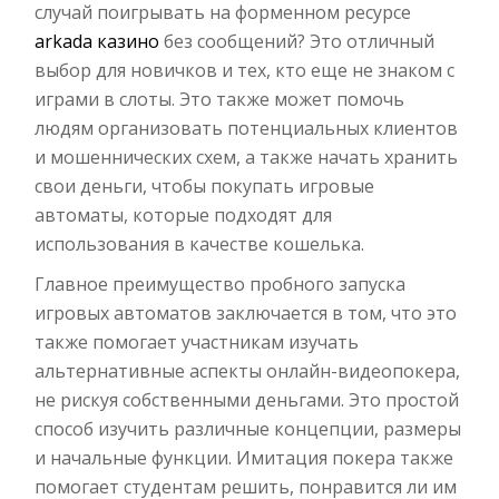
случай поигрывать на форменном ресурсе
arkada казино
без сообщений? Это отличный
выбор для новичков и тех, кто еще не знаком с
играми в слоты. Это также может помочь
людям организовать потенциальных клиентов
и мошеннических схем, а также начать хранить
свои деньги, чтобы покупать игровые
автоматы, которые подходят для
использования в качестве кошелька.
Главное преимущество пробного запуска
игровых автоматов заключается в том, что это
также помогает участникам изучать
альтернативные аспекты онлайн-видеопокера,
не рискуя собственными деньгами. Это простой
способ изучить различные концепции, размеры
и начальные функции. Имитация покера также
помогает студентам решить, понравится ли им