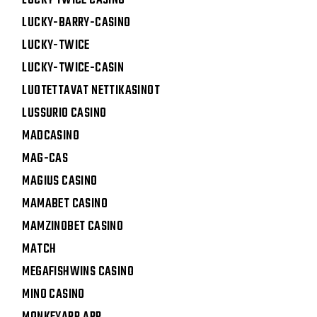
LUCKY TWICE CASINO
LUCKY-BARRY-CASINO
LUCKY-TWICE
LUCKY-TWICE-CASIN
LUOTETTAVAT NETTIKASINOT
LUSSURIO CASINO
MADCASINO
MAG-CAS
MAGIUS CASINO
MAMABET CASINO
MAMZINOBET CASINO
MATCH
MEGAFISHWINS CASINO
MINO CASINO