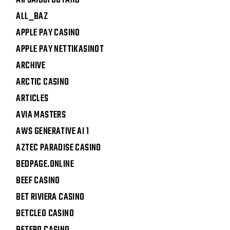
AIF3AIB6FOOTAHD
ALL_BAZ
APPLE PAY CASINO
APPLE PAY NETTIKASINOT
ARCHIVE
ARCTIC CASINO
ARTICLES
AVIA MASTERS
AWS GENERATIVE AI 1
AZTEC PARADISE CASINO
BEDPAGE.ONLINE
BEEF CASINO
BET RIVIERA CASINO
BETCLEO CASINO