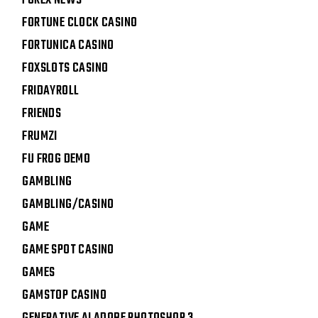
FOREX NEWS
FORTUNE CLOCK CASINO
FORTUNICA CASINO
FOXSLOTS CASINO
FRIDAYROLL
FRIENDS
FRUMZI
FU FROG DEMO
GAMBLING
GAMBLING/CASINO
GAME
GAME SPOT CASINO
GAMES
GAMSTOP CASINO