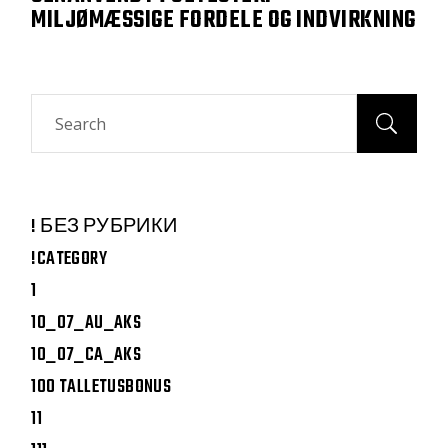
MILJØMÆSSIGE FORDELE OG INDVIRKNING
Search
! БЕЗ РУБРИКИ
!CATEGORY
1
10_07_AU_AKS
10_07_CA_AKS
100 TALLETUSBONUS
11