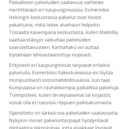
Paikallisten palveluiden saatavuus vaihtelee
merkittävästi eri kaupunginosissa. Esimerkiksi
Helsingin keskustassa palvelut ovat tiiviisti
pakattuina, mikä tekee aluehaun helpoksi.
Toisaalta kauempana keskustasta, kuten Malmilla,
saattaa etäisyys vaikuttaa palveluiden
saavutettavuuteen. Karttahaku voi auttaa
löytämään lähivastaanottoja nopeasti.
Erityisesti eri kaupunginosat tarjoavat erilaisia
palveluita. Esimerkiksi Itäkeskuksessa voi löytää
monipuolisesti ostosmahdollisuuksia, kun taas
Kumpulassa on rauhallisempia paikallisia palveluja.
Toimipisteet, kuten terveysasemat tai kirjastot,
voivat olla eri tasoisia riippuen paikkakunnasta.
Sijaintitieto on tärkeä osa palveluiden saatavuutta.
Nykyisin monet palveluntarjoajat hyödyntävät
digitaalista teknologiaa, jotta asiakkaat löytävät