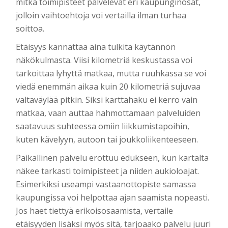
mitkä toimipisteet palvelevat eri kaupunginosat,
jolloin vaihtoehtoja voi vertailla ilman turhaa
soittoa.
Etäisyys kannattaa aina tulkita käytännön
näkökulmasta. Viisi kilometriä keskustassa voi
tarkoittaa lyhyttä matkaa, mutta ruuhkassa se voi
viedä enemmän aikaa kuin 20 kilometriä sujuvaa
valtaväylää pitkin. Siksi karttahaku ei kerro vain
matkaa, vaan auttaa hahmottamaan palveluiden
saatavuus suhteessa omiin liikkumistapoihin,
kuten kävelyyn, autoon tai joukkoliikenteeseen.
Paikallinen palvelu erottuu edukseen, kun kartalta
näkee tarkasti toimipisteet ja niiden aukioloajat.
Esimerkiksi useampi vastaanottopiste samassa
kaupungissa voi helpottaa ajan saamista nopeasti.
Jos haet tiettyä erikoisosaamista, vertaile
etäisyyden lisäksi myös sitä, tarjoaako palvelu juuri