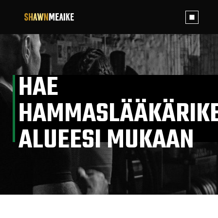
Skip
to
the
content
HAE
HAMMASLÄÄKÄRIKE
ALUEESI MUKAAN