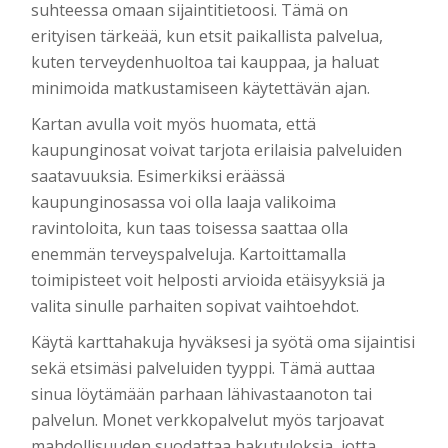
suhteessa omaan sijaintitietoosi. Tämä on
erityisen tärkeää, kun etsit paikallista palvelua,
kuten terveydenhuoltoa tai kauppaa, ja haluat
minimoida matkustamiseen käytettävän ajan.
Kartan avulla voit myös huomata, että
kaupunginosat voivat tarjota erilaisia palveluiden
saatavuuksia. Esimerkiksi eräässä
kaupunginosassa voi olla laaja valikoima
ravintoloita, kun taas toisessa saattaa olla
enemmän terveyspalveluja. Kartoittamalla
toimipisteet voit helposti arvioida etäisyyksiä ja
valita sinulle parhaiten sopivat vaihtoehdot.
Käytä karttahakuja hyväksesi ja syötä oma sijaintisi
sekä etsimäsi palveluiden tyyppi. Tämä auttaa
sinua löytämään parhaan lähivastaanoton tai
palvelun. Monet verkkopalvelut myös tarjoavat
mahdollisuuden suodattaa hakutuloksia, jotta