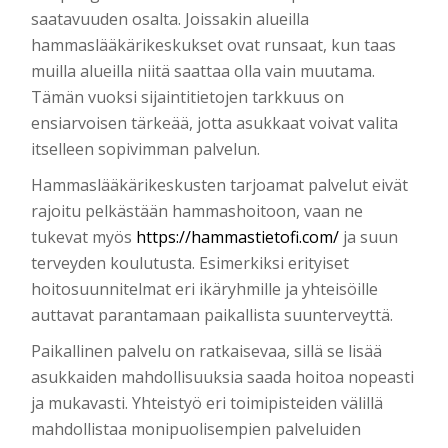
saatavuuden osalta. Joissakin alueilla
hammaslääkärikeskukset ovat runsaat, kun taas
muilla alueilla niitä saattaa olla vain muutama.
Tämän vuoksi sijaintitietojen tarkkuus on
ensiarvoisen tärkeää, jotta asukkaat voivat valita
itselleen sopivimman palvelun.
Hammaslääkärikeskusten tarjoamat palvelut eivät
rajoitu pelkästään hammashoitoon, vaan ne
tukevat myös
https://hammastietofi.com/
ja suun
terveyden koulutusta. Esimerkiksi erityiset
hoitosuunnitelmat eri ikäryhmille ja yhteisöille
auttavat parantamaan paikallista suunterveyttä.
Paikallinen palvelu on ratkaisevaa, sillä se lisää
asukkaiden mahdollisuuksia saada hoitoa nopeasti
ja mukavasti. Yhteistyö eri toimipisteiden välillä
mahdollistaa monipuolisempien palveluiden