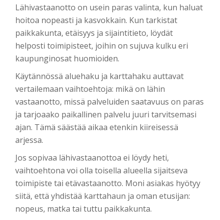
Lähivastaanotto on usein paras valinta, kun haluat
hoitoa nopeasti ja kasvokkain. Kun tarkistat
paikkakunta, etäisyys ja sijaintitieto, löydät
helposti toimipisteet, joihin on sujuva kulku eri
kaupunginosat huomioiden.
Käytännössä aluehaku ja karttahaku auttavat
vertailemaan vaihtoehtoja: mikä on lähin
vastaanotto, missä palveluiden saatavuus on paras
ja tarjoaako paikallinen palvelu juuri tarvitsemasi
ajan. Tämä säästää aikaa etenkin kiireisessä
arjessa.
Jos sopivaa lähivastaanottoa ei löydy heti,
vaihtoehtona voi olla toisella alueella sijaitseva
toimipiste tai etävastaanotto. Moni asiakas hyötyy
siitä, että yhdistää karttahaun ja oman etusijan:
nopeus, matka tai tuttu paikkakunta.