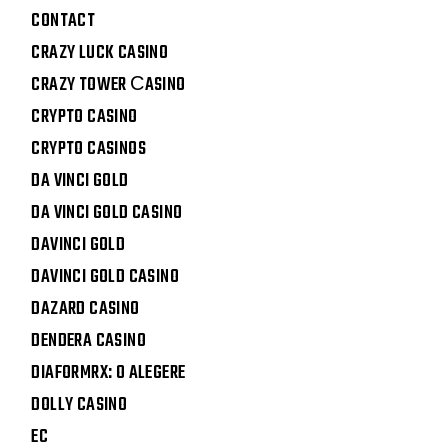
CONTACT
CRAZY LUCK CASINO
CRAZY TOWER СASINO
CRYPTO CASINO
CRYPTO CASINOS
DA VINCI GOLD
DA VINCI GOLD CASINO
DAVINCI GOLD
DAVINCI GOLD CASINO
DAZARD CASINO
DENDERA CASINO
DIAFORMRX: O ALEGERE
DOLLY CASINO
EC