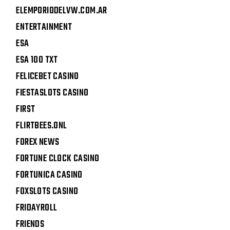
ELEMPORIODELVW.COM.AR
ENTERTAINMENT
ESA
ESA 100 TXT
FELICEBET CASINO
FIESTASLOTS CASINO
FIRST
FLIRTBEES.ONL
FOREX NEWS
FORTUNE CLOCK CASINO
FORTUNICA CASINO
FOXSLOTS CASINO
FRIDAYROLL
FRIENDS