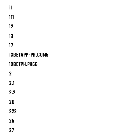
11
111
12
13
17
1XBETAPP-PH.COM5
1XBETPH.PH66
2
2.1
2.2
20
222
25
27