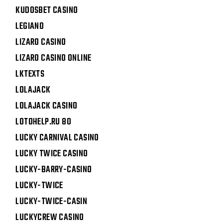
KUDOSBET CASINO
LEGIANO
LIZARO CASINO
LIZARO CASINO ONLINE
LKTEXTS
LOLAJACK
LOLAJACK CASINO
LOTOHELP.RU 80
LUCKY CARNIVAL CASINO
LUCKY TWICE CASINO
LUCKY-BARRY-CASINO
LUCKY-TWICE
LUCKY-TWICE-CASIN
LUCKYCREW CASINO