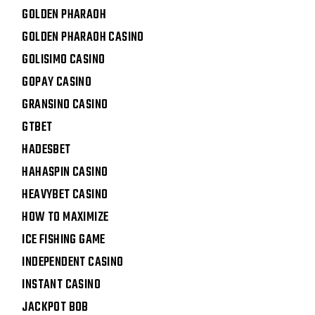
GOLDEN PHARAOH
GOLDEN PHARAOH CASINO
GOLISIMO CASINO
GOPAY CASINO
GRANSINO CASINO
GTBET
HADESBET
HAHASPIN CASINO
HEAVYBET CASINO
HOW TO MAXIMIZE
ICE FISHING GAME
INDEPENDENT CASINO
INSTANT CASINO
JACKPOT BOB