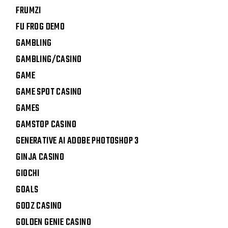
FRUMZI
FU FROG DEMO
GAMBLING
GAMBLING/CASINO
GAME
GAME SPOT CASINO
GAMES
GAMSTOP CASINO
GENERATIVE AI ADOBE PHOTOSHOP 3
GINJA CASINO
GIOCHI
GOALS
GODZ CASINO
GOLDEN GENIE CASINO