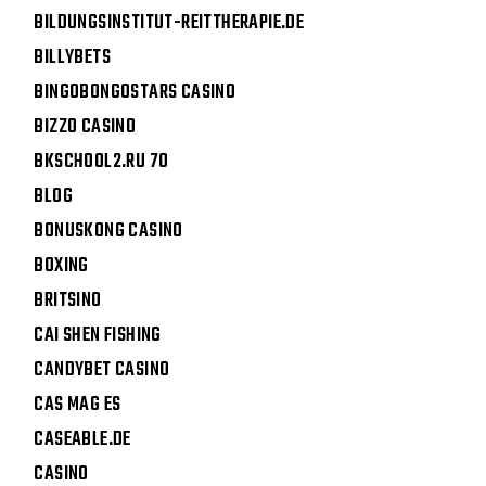
BILDUNGSINSTITUT-REITTHERAPIE.DE
BILLYBETS
BINGOBONGOSTARS CASINO
BIZZO CASINO
BKSCHOOL2.RU 70
BLOG
BONUSKONG CASINO
BOXING
BRITSINO
CAI SHEN FISHING
CANDYBET CASINO
CAS MAG ES
CASEABLE.DE
CASINO