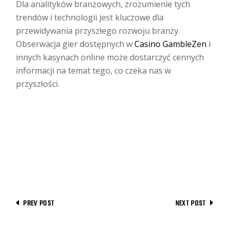
Dla analityków branżowych, zrozumienie tych
trendów i technologii jest kluczowe dla
przewidywania przyszłego rozwoju branży.
Obserwacja gier dostępnych w
Casino GambleZen
i
innych kasynach online może dostarczyć cennych
informacji na temat tego, co czeka nas w
przyszłości.
PREV POST
NEXT POST