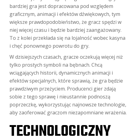
bardziej gra jest dopracowana pod względem
graficznym, animacji i efektów dźwiękowych, tym
większe prawdopodobieństwo, że gracz spędzi w
niej więcej czasu i będzie bardziej zaangażowany.
To z kolei przekłada się na lojalność wobec kasyna
i chęć ponownego powrotu do gry.
W dzisiejszych czasach, gracze oczekują więcej niż
tylko prostych symboli na bębnach. Chcą
wciągających historii, dynamicznych animacji i
efektów specjalnych, które sprawią, że gra będzie
prawdziwym przeżyciem. Producenci gier zdają
sobie z tego sprawę i nieustannie podnoszą
poprzeczkę, wykorzystując najnowsze technologie,
aby zaoferować graczom niezapomniane wrażenia.
TECHNOLOGICZNY