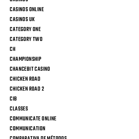
CASINOS ONLINE
CASINOS UK
CATEGORY ONE
CATEGORY TWO
CH
CHAMPIONSHIP
CHANCEBIT CASINO
CHICKEN ROAD
CHICKEN ROAD 2
CIB
CLASSES
COMMUNICATE ONLINE
COMMUNICATION
COMPARATIVA DE MÉTODOS