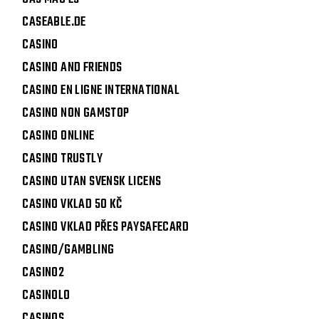
CASEABLE.DE
CASINO
CASINO AND FRIENDS
CASINO EN LIGNE INTERNATIONAL
CASINO NON GAMSTOP
CASINO ONLINE
CASINO TRUSTLY
CASINO UTAN SVENSK LICENS
CASINO VKLAD 50 KČ
CASINO VKLAD PŘES PAYSAFECARD
CASINO/GAMBLING
CASINO2
CASINOLO
CASINOS