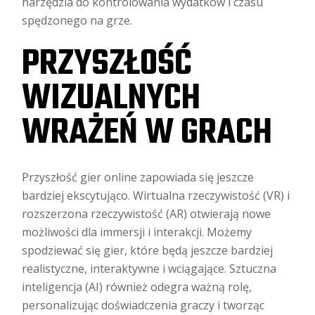
narzędzia do kontrolowania wydatków i czasu
spędzonego na grze.
PRZYSZŁOŚĆ
WIZUALNYCH
WRAŻEŃ W GRACH
Przyszłość gier online zapowiada się jeszcze
bardziej ekscytująco. Wirtualna rzeczywistość (VR) i
rozszerzona rzeczywistość (AR) otwierają nowe
możliwości dla immersji i interakcji. Możemy
spodziewać się gier, które będą jeszcze bardziej
realistyczne, interaktywne i wciągające. Sztuczna
inteligencja (AI) również odegra ważną rolę,
personalizując doświadczenia graczy i tworząc