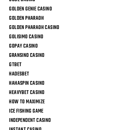
GOLDEN GENIE CASINO
GOLDEN PHARAOH
GOLDEN PHARAOH CASINO
GOLISIMO CASINO
GOPAY CASINO
GRANSINO CASINO
GTBET
HADESBET
HAHASPIN CASINO
HEAVYBET CASINO
HOW TO MAXIMIZE
ICE FISHING GAME
INDEPENDENT CASINO
INSTANT CASINO