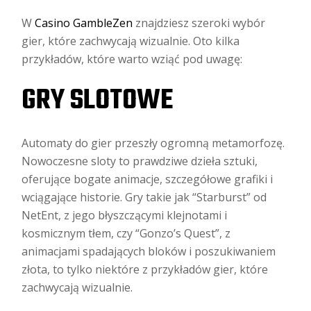
W
Casino GambleZen
znajdziesz szeroki wybór
gier, które zachwycają wizualnie. Oto kilka
przykładów, które warto wziąć pod uwagę:
GRY SLOTOWE
Automaty do gier przeszły ogromną metamorfozę.
Nowoczesne sloty to prawdziwe dzieła sztuki,
oferujące bogate animacje, szczegółowe grafiki i
wciągające historie. Gry takie jak “Starburst” od
NetEnt, z jego błyszczącymi klejnotami i
kosmicznym tłem, czy “Gonzo’s Quest”, z
animacjami spadających bloków i poszukiwaniem
złota, to tylko niektóre z przykładów gier, które
zachwycają wizualnie.