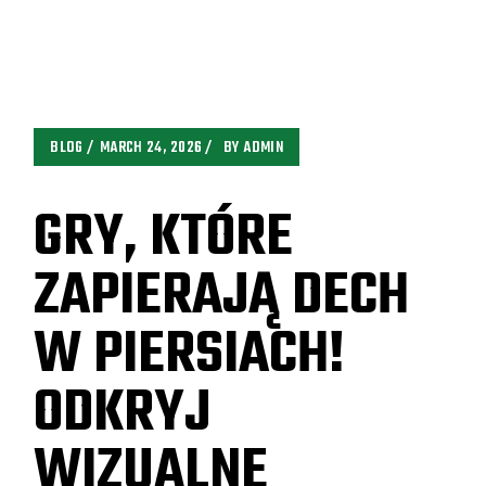
BLOG
MARCH 24, 2026
BY
ADMIN
GRY, KTÓRE
ZAPIERAJĄ DECH
W PIERSIACH!
ODKRYJ
WIZUALNE