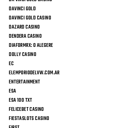
DAVINCI GOLD
DAVINCI GOLD CASINO
DAZARD CASINO
DENDERA CASINO
DIAFORMRX: O ALEGERE
DOLLY CASINO
EC
ELEMPORIODELVW.COM.AR
ENTERTAINMENT
ESA
ESA 100 TXT
FELICEBET CASINO
FIESTASLOTS CASINO
FIRST