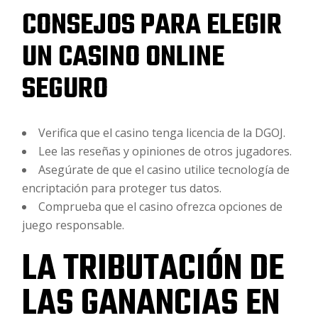
CONSEJOS PARA ELEGIR
UN CASINO ONLINE
SEGURO
Verifica que el casino tenga licencia de la DGOJ.
Lee las reseñas y opiniones de otros jugadores.
Asegúrate de que el casino utilice tecnología de
encriptación para proteger tus datos.
Comprueba que el casino ofrezca opciones de
juego responsable.
LA TRIBUTACIÓN DE
LAS GANANCIAS EN