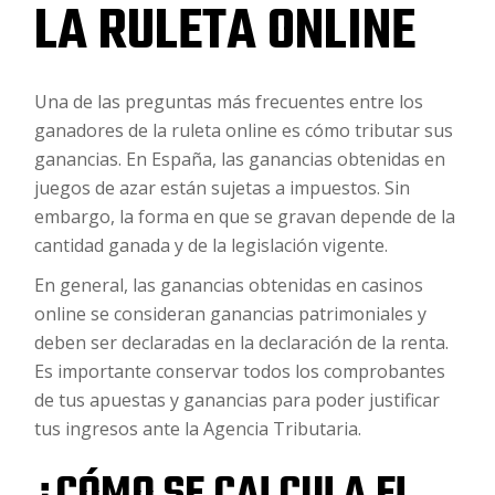
LA RULETA ONLINE
Una de las preguntas más frecuentes entre los
ganadores de la ruleta online es cómo tributar sus
ganancias. En España, las ganancias obtenidas en
juegos de azar están sujetas a impuestos. Sin
embargo, la forma en que se gravan depende de la
cantidad ganada y de la legislación vigente.
En general, las ganancias obtenidas en casinos
online se consideran ganancias patrimoniales y
deben ser declaradas en la declaración de la renta.
Es importante conservar todos los comprobantes
de tus apuestas y ganancias para poder justificar
tus ingresos ante la Agencia Tributaria.