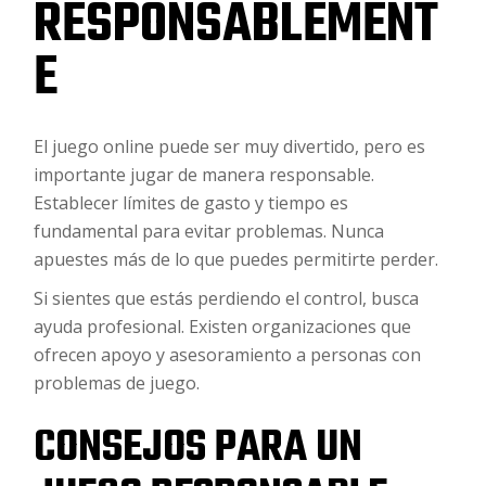
RESPONSABLEMENT
E
El juego online puede ser muy divertido, pero es
importante jugar de manera responsable.
Establecer límites de gasto y tiempo es
fundamental para evitar problemas. Nunca
apuestes más de lo que puedes permitirte perder.
Si sientes que estás perdiendo el control, busca
ayuda profesional. Existen organizaciones que
ofrecen apoyo y asesoramiento a personas con
problemas de juego.
CONSEJOS PARA UN