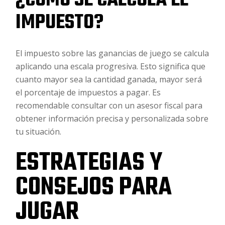
¿CÓMO SE CALCULA EL
IMPUESTO?
El impuesto sobre las ganancias de juego se calcula
aplicando una escala progresiva. Esto significa que
cuanto mayor sea la cantidad ganada, mayor será
el porcentaje de impuestos a pagar. Es
recomendable consultar con un asesor fiscal para
obtener información precisa y personalizada sobre
tu situación.
ESTRATEGIAS Y
CONSEJOS PARA
JUGAR