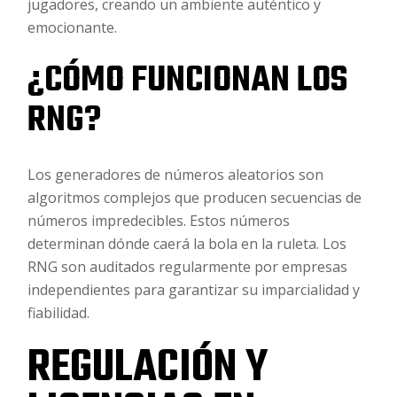
jugadores, creando un ambiente auténtico y
emocionante.
¿CÓMO FUNCIONAN LOS
RNG?
Los generadores de números aleatorios son
algoritmos complejos que producen secuencias de
números impredecibles. Estos números
determinan dónde caerá la bola en la ruleta. Los
RNG son auditados regularmente por empresas
independientes para garantizar su imparcialidad y
fiabilidad.
REGULACIÓN Y