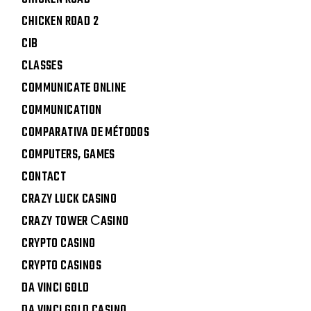
CHICKEN ROAD 2
CIB
CLASSES
COMMUNICATE ONLINE
COMMUNICATION
COMPARATIVA DE MÉTODOS
COMPUTERS, GAMES
CONTACT
CRAZY LUCK CASINO
CRAZY TOWER СASINO
CRYPTO CASINO
CRYPTO CASINOS
DA VINCI GOLD
DA VINCI GOLD CASINO