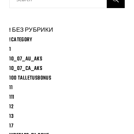
! БЕЗ РУБРИКИ
!CATEGORY
1
10_07_AU_AKS
10_07_CA_AKS
100 TALLETUSBONUS
11
111
12
13
17