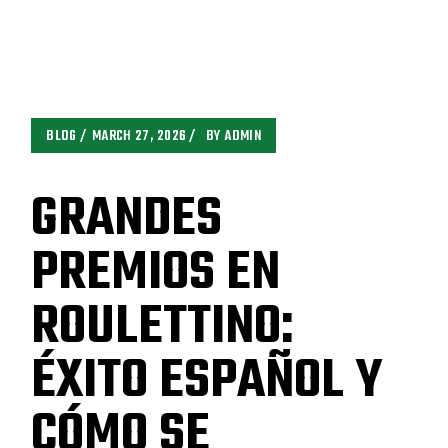
BLOG
MARCH 27, 2026
BY
ADMIN
GRANDES
PREMIOS EN
ROULETTINO:
ÉXITO ESPAÑOL Y
CÓMO SE