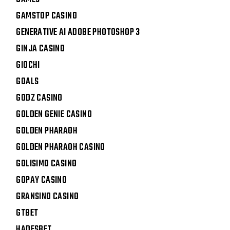
GAMSTOP CASINO
GENERATIVE AI ADOBE PHOTOSHOP 3
GINJA CASINO
GIOCHI
GOALS
GODZ CASINO
GOLDEN GENIE CASINO
GOLDEN PHARAOH
GOLDEN PHARAOH CASINO
GOLISIMO CASINO
GOPAY CASINO
GRANSINO CASINO
GTBET
HADESBET