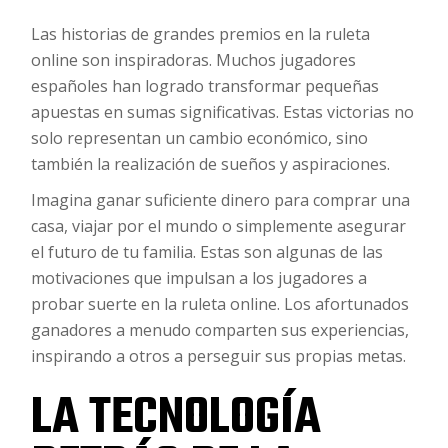
Las historias de grandes premios en la ruleta
online son inspiradoras. Muchos jugadores
españoles han logrado transformar pequeñas
apuestas en sumas significativas. Estas victorias no
solo representan un cambio económico, sino
también la realización de sueños y aspiraciones.
Imagina ganar suficiente dinero para comprar una
casa, viajar por el mundo o simplemente asegurar
el futuro de tu familia. Estas son algunas de las
motivaciones que impulsan a los jugadores a
probar suerte en la ruleta online. Los afortunados
ganadores a menudo comparten sus experiencias,
inspirando a otros a perseguir sus propias metas.
LA TECNOLOGÍA