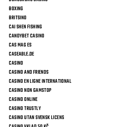
BOXING
BRITSINO
CAI SHEN FISHING
CANDYBET CASINO
CAS MAG ES
CASEABLE.DE
CASINO
CASINO AND FRIENDS
CASINO EN LIGNE INTERNATIONAL
CASINO NON GAMSTOP
CASINO ONLINE
CASINO TRUSTLY
CASINO UTAN SVENSK LICENS
CASINO VKLAD 50 KČ