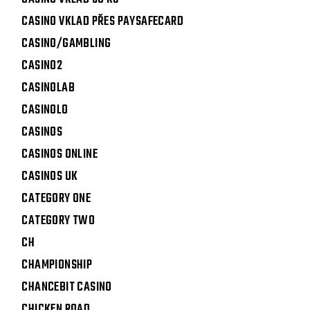
CASINO VKLAD PŘES PAYSAFECARD
CASINO/GAMBLING
CASINO2
CASINOLAB
CASINOLO
CASINOS
CASINOS ONLINE
CASINOS UK
CATEGORY ONE
CATEGORY TWO
CH
CHAMPIONSHIP
CHANCEBIT CASINO
CHICKEN ROAD