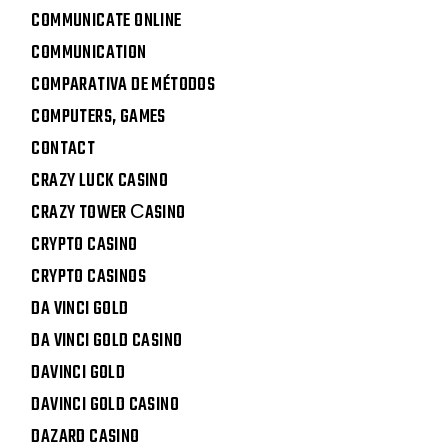
COMMUNICATE ONLINE
COMMUNICATION
COMPARATIVA DE MÉTODOS
COMPUTERS, GAMES
CONTACT
CRAZY LUCK CASINO
CRAZY TOWER СASINO
CRYPTO CASINO
CRYPTO CASINOS
DA VINCI GOLD
DA VINCI GOLD CASINO
DAVINCI GOLD
DAVINCI GOLD CASINO
DAZARD CASINO