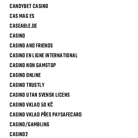
CANDYBET CASINO
CAS MAG ES
CASEABLE.DE
CASINO
CASINO AND FRIENDS
CASINO EN LIGNE INTERNATIONAL
CASINO NON GAMSTOP
CASINO ONLINE
CASINO TRUSTLY
CASINO UTAN SVENSK LICENS
CASINO VKLAD 50 KČ
CASINO VKLAD PŘES PAYSAFECARD
CASINO/GAMBLING
CASINO2