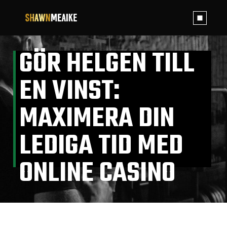
Skip
to
the
content
GÖR HELGEN TILL
EN VINST:
MAXIMERA DIN
LEDIGA TID MED
ONLINE CASINO