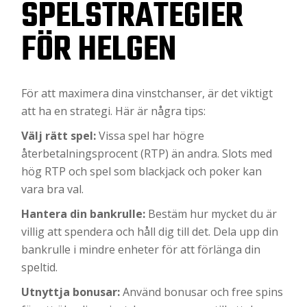
SPELSTRATEGIER
FÖR HELGEN
För att maximera dina vinstchanser, är det viktigt
att ha en strategi. Här är några tips:
Välj rätt spel:
Vissa spel har högre
återbetalningsprocent (RTP) än andra. Slots med
hög RTP och spel som blackjack och poker kan
vara bra val.
Hantera din bankrulle:
Bestäm hur mycket du är
villig att spendera och håll dig till det. Dela upp din
bankrulle i mindre enheter för att förlänga din
speltid.
Utnyttja bonusar:
Använd bonusar och free spins