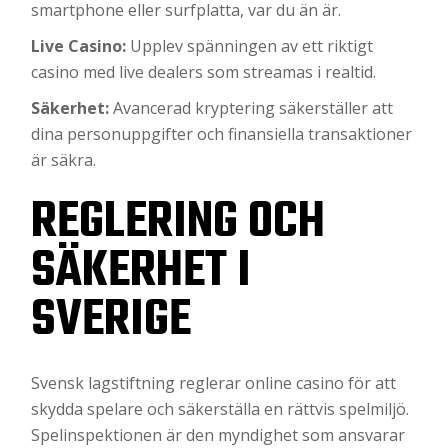
smartphone eller surfplatta, var du än är.
Live Casino:
Upplev spänningen av ett riktigt
casino med live dealers som streamas i realtid.
Säkerhet:
Avancerad kryptering säkerställer att
dina personuppgifter och finansiella transaktioner
är säkra.
REGLERING OCH
SÄKERHET I
SVERIGE
Svensk lagstiftning reglerar online casino för att
skydda spelare och säkerställa en rättvis spelmiljö.
Spelinspektionen är den myndighet som ansvarar