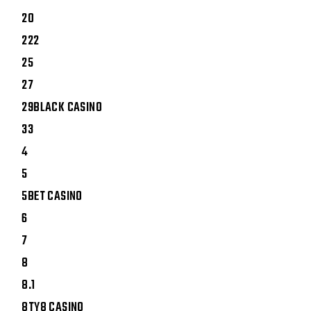
20
222
25
27
29BLACK CASINO
33
4
5
5BET CASINO
6
7
8
8.1
8TY8 CASINO