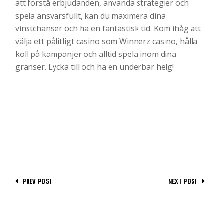
att förstå erbjudanden, använda strategier och
spela ansvarsfullt, kan du maximera dina
vinstchanser och ha en fantastisk tid. Kom ihåg att
välja ett pålitligt casino som Winnerz casino, hålla
koll på kampanjer och alltid spela inom dina
gränser. Lycka till och ha en underbar helg!
PREV POST
NEXT POST