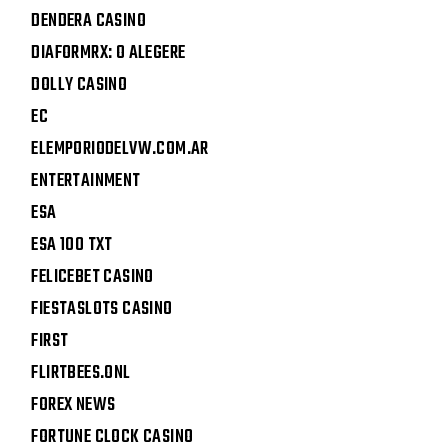
DENDERA CASINO
DIAFORMRX: O ALEGERE
DOLLY CASINO
EC
ELEMPORIODELVW.COM.AR
ENTERTAINMENT
ESA
ESA 100 TXT
FELICEBET CASINO
FIESTASLOTS CASINO
FIRST
FLIRTBEES.ONL
FOREX NEWS
FORTUNE CLOCK CASINO