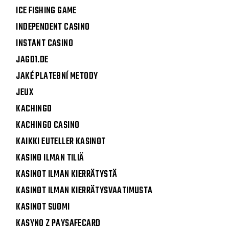
ICE FISHING GAME
INDEPENDENT CASINO
INSTANT CASINO
JAGD1.DE
JAKÉ PLATEBNÍ METODY
JEUX
KACHINGO
KACHINGO CASINO
KAIKKI EUTELLER KASINOT
KASINO ILMAN TILIÄ
KASINOT ILMAN KIERRÄTYSTÄ
KASINOT ILMAN KIERRÄTYSVAATIMUSTA
KASINOT SUOMI
KASYNO Z PAYSAFECARD