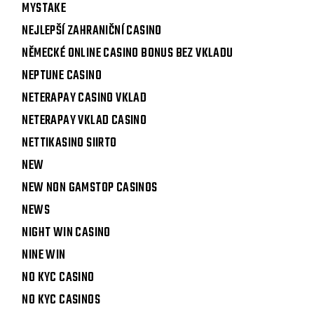
MYSTAKE
NEJLEPŠÍ ZAHRANIČNÍ CASINO
NĚMECKÉ ONLINE CASINO BONUS BEZ VKLADU
NEPTUNE CASINO
NETERAPAY CASINO VKLAD
NETERAPAY VKLAD CASINO
NETTIKASINO SIIRTO
NEW
NEW NON GAMSTOP CASINOS
NEWS
NIGHT WIN CASINO
NINE WIN
NO KYC CASINO
NO KYC CASINOS