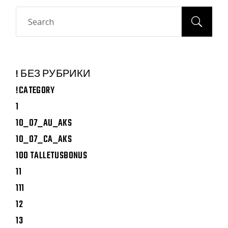
Search
! БЕЗ РУБРИКИ
!CATEGORY
1
10_07_AU_AKS
10_07_CA_AKS
100 TALLETUSBONUS
11
111
12
13