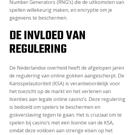
Number Generators (RNG’s) die de uitkomsten van
spellen willekeurig maken, en encryptie om je
gegevens te beschermen.
DE INVLOED VAN
REGULERING
De Nederlandse overheid heeft de afgelopen jaren
de regulering van online gokken aangescherpt. De
Kansspelautoriteit (KSA) is verantwoordelijk voor
het toezicht op de markt en het verlenen van
licenties aan legale online casino’s. Deze regulering
is bedoeld om spelers te beschermen en
gokverslaving tegen te gaan. Het is cruciaal om te
spelen bij casino’s met een licentie van de KSA,
omdat deze voldoen aan strenge eisen op het