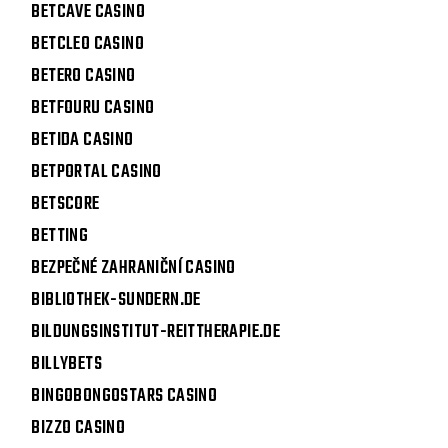
BETCAVE CASINO
BETCLEO CASINO
BETERO CASINO
BETFOURU CASINO
BETIDA CASINO
BETPORTAL CASINO
BETSCORE
BETTING
BEZPEČNÉ ZAHRANIČNÍ CASINO
BIBLIOTHEK-SUNDERN.DE
BILDUNGSINSTITUT-REITTHERAPIE.DE
BILLYBETS
BINGOBONGOSTARS CASINO
BIZZO CASINO