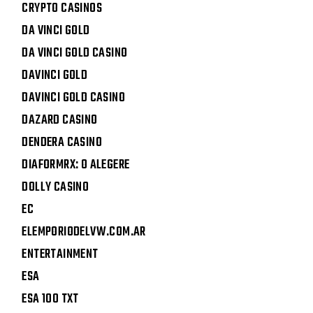
CRYPTO CASINOS
DA VINCI GOLD
DA VINCI GOLD CASINO
DAVINCI GOLD
DAVINCI GOLD CASINO
DAZARD CASINO
DENDERA CASINO
DIAFORMRX: O ALEGERE
DOLLY CASINO
EC
ELEMPORIODELVW.COM.AR
ENTERTAINMENT
ESA
ESA 100 TXT