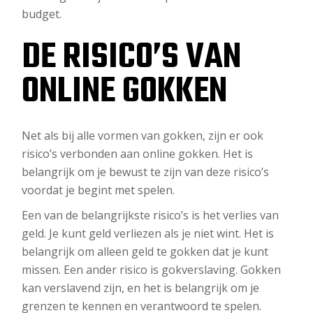
budget.
DE RISICO’S VAN
ONLINE GOKKEN
Net als bij alle vormen van gokken, zijn er ook
risico’s verbonden aan online gokken. Het is
belangrijk om je bewust te zijn van deze risico’s
voordat je begint met spelen.
Een van de belangrijkste risico’s is het verlies van
geld. Je kunt geld verliezen als je niet wint. Het is
belangrijk om alleen geld te gokken dat je kunt
missen. Een ander risico is gokverslaving. Gokken
kan verslavend zijn, en het is belangrijk om je
grenzen te kennen en verantwoord te spelen.