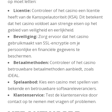
op moet letten:
Licentie:
Controleer of het casino een licentie
heeft van de Kansspelautoriteit (KSA). Dit betekent
dat het casino voldoet aan strenge eisen op het
gebied van veiligheid en eerlijkheid.
Beveiliging:
Zorg ervoor dat het casino
gebruikmaakt van SSL-encryptie om je
persoonlijke en financiële gegevens te
beschermen.
Betaalmethoden:
Controleer of het casino
betrouwbare betaalmethoden aanbiedt, zoals
iDEAL.
Spelaanbod:
Kies een casino met spellen van
bekende en betrouwbare softwareleveranciers.
Klantenservice:
Test de klantenservice door
contact op te nemen met vragen of problemen.