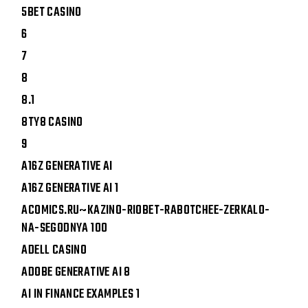
5BET CASINO
6
7
8
8.1
8TY8 CASINO
9
A16Z GENERATIVE AI
A16Z GENERATIVE AI 1
ACOMICS.RU~KAZINO-RIOBET-RABOTCHEE-ZERKALO-
NA-SEGODNYA 100
ADELL CASINO
ADOBE GENERATIVE AI 8
AI IN FINANCE EXAMPLES 1