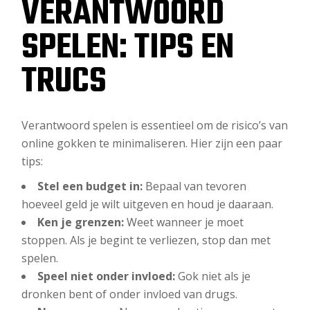
VERANTWOORD
SPELEN: TIPS EN
TRUCS
Verantwoord spelen is essentieel om de risico’s van
online gokken te minimaliseren. Hier zijn een paar
tips:
Stel een budget in:
Bepaal van tevoren
hoeveel geld je wilt uitgeven en houd je daaraan.
Ken je grenzen:
Weet wanneer je moet
stoppen. Als je begint te verliezen, stop dan met
spelen.
Speel niet onder invloed:
Gok niet als je
dronken bent of onder invloed van drugs.