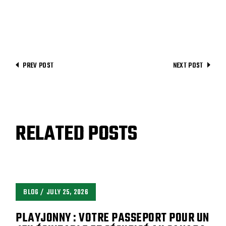
PREV POST
NEXT POST
RELATED POSTS
BLOG
JULY 25, 2026
PLAYJONNY : VOTRE PASSEPORT POUR UN