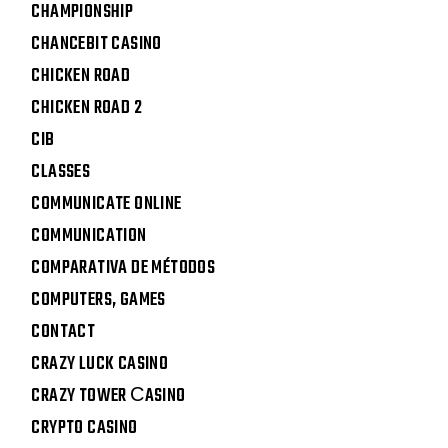
CHAMPIONSHIP
CHANCEBIT CASINO
CHICKEN ROAD
CHICKEN ROAD 2
CIB
CLASSES
COMMUNICATE ONLINE
COMMUNICATION
COMPARATIVA DE MÉTODOS
COMPUTERS, GAMES
CONTACT
CRAZY LUCK CASINO
CRAZY TOWER СASINO
CRYPTO CASINO