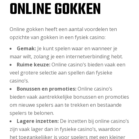
ONLINE GOKKEN
Online gokken heeft een aantal voordelen ten
opzichte van gokken in een fysiek casino:
Gemak:
Je kunt spelen waar en wanneer je
maar wilt, zolang je een internetverbinding hebt.
Ruime keuze:
Online casino’s bieden vaak een
veel grotere selectie aan spellen dan fysieke
casino’s.
Bonussen en promoties:
Online casino’s
bieden vaak aantrekkelijke bonussen en promoties
om nieuwe spelers aan te trekken en bestaande
spelers te belonen.
Lagere inzetten:
De inzetten bij online casino’s
zijn vaak lager dan in fysieke casino’s, waardoor
het toegankelijker is voor spelers met een kleiner