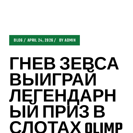
BLOG
APRIL 24, 2026
BY
ADMIN
ГНЕВ ЗЕВСА
ВЫИГРАЙ
ЛЕГЕНДАРН
ЫЙ ПРИЗ В
СЛОТАХ OLIMP