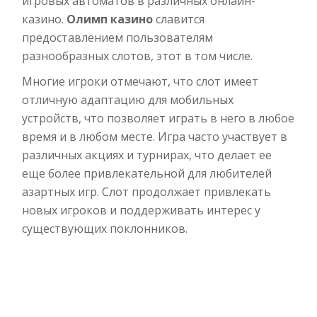
игровых автоматов в различных онлайн-
казино.
Олимп казино
славится
предоставлением пользователям
разнообразных слотов, этот в том числе.
Многие игроки отмечают, что слот имеет
отличную адаптацию для мобильных
устройств, что позволяет играть в него в любое
время и в любом месте. Игра часто участвует в
различных акциях и турнирах, что делает ее
еще более привлекательной для любителей
азартных игр. Слот продолжает привлекать
новых игроков и поддерживать интерес у
существующих поклонников.