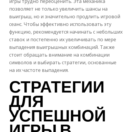
игры трудно переоценить. Эта механика
позволяет не только увеличить шансы на
выигрыш, но и значительно продлить игровой
сеанс. Чтобы эффективно использовать эту
функцию, рекомендуется начинать с небольших
ставок и постепенно их увеличивать по мере
выпадения выигрышных комбинаций. Также
стоит обращать внимание на комбинации
символов и выбирать стратегии, основанные
на их частоте выпадения.
СТРАТЕГИИ
ДЛЯ
УСПЕШНОЙ
ИГРЫ В