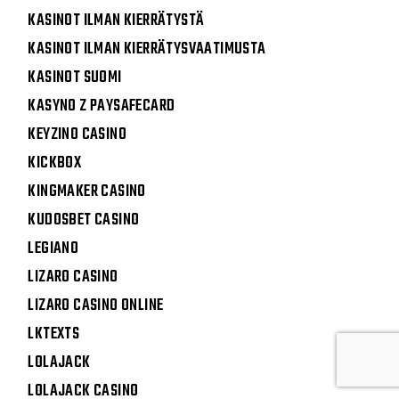
KASINOT ILMAN KIERRÄTYSTÄ
KASINOT ILMAN KIERRÄTYSVAATIMUSTA
KASINOT SUOMI
KASYNO Z PAYSAFECARD
KEYZINO CASINO
KICKBOX
KINGMAKER CASINO
KUDOSBET CASINO
LEGIANO
LIZARO CASINO
LIZARO CASINO ONLINE
LKTEXTS
LOLAJACK
LOLAJACK CASINO