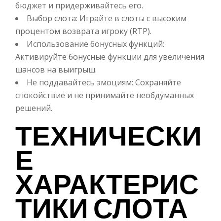
бюджет и придерживайтесь его.
Выбор слота: Играйте в слоты с высоким
процентом возврата игроку (RTP).
Использование бонусных функций:
Активируйте бонусные функции для увеличения
шансов на выигрыш.
Не поддавайтесь эмоциям: Сохраняйте
спокойствие и не принимайте необдуманных
решений.
ТЕХНИЧЕСКИ
Е
ХАРАКТЕРИС
ТИКИ СЛОТА