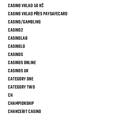
CASINO VKLAD 50 KČ
CASINO VKLAD PŘES PAYSAFECARD
CASINO/GAMBLING
CASINO2
CASINOLAB
CASINOLO
CASINOS
CASINOS ONLINE
CASINOS UK
CATEGORY ONE
CATEGORY TWO
CH
CHAMPIONSHIP
CHANCEBIT CASINO