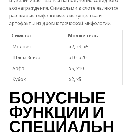
и увеличивает шансы на получение солидного
вознаграждения. Символами в слоте являются
различные мифологические существа и
артефакты из древнегреческой мифологии.
Символ
Множитель
Молния
x2, x3, x5
Шлем Зевса
x10, x20
Арфа
x5, x10
Кубок
x2, x5
БОНУСНЫЕ
ФУНКЦИИ И
СПЕЦИАЛЬН