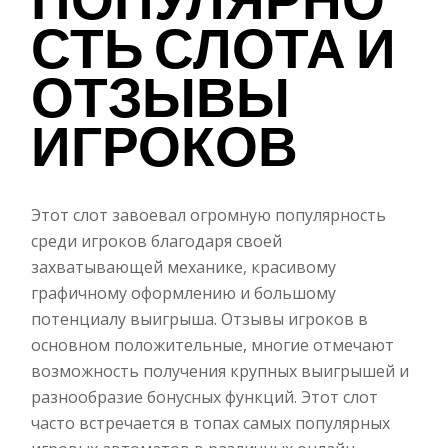
ПОПУЛЯРНО
СТЬ СЛОТА И
ОТЗЫВЫ
ИГРОКОВ
Этот слот завоевал огромную популярность
среди игроков благодаря своей
захватывающей механике, красивому
графичному оформлению и большому
потенциалу выигрыша. Отзывы игроков в
основном положительные, многие отмечают
возможность получения крупных выигрышей и
разнообразие бонусных функций. Этот слот
часто встречается в топах самых популярных