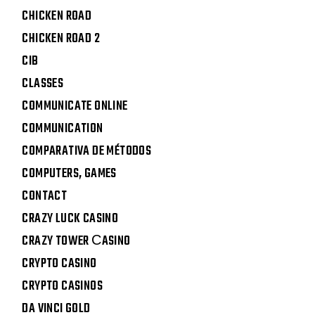
CHICKEN ROAD
CHICKEN ROAD 2
CIB
CLASSES
COMMUNICATE ONLINE
COMMUNICATION
COMPARATIVA DE MÉTODOS
COMPUTERS, GAMES
CONTACT
CRAZY LUCK CASINO
CRAZY TOWER СASINO
CRYPTO CASINO
CRYPTO CASINOS
DA VINCI GOLD