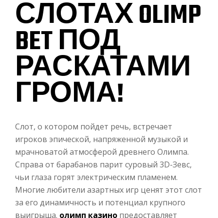
СЛОТАХ OLIMP
BET ПОД
РАСКАТАМИ
ГРОМА!
Слот, о котором пойдет речь, встречает
игроков эпической, напряженной музыкой и
мрачноватой атмосферой древнего Олимпа.
Справа от барабанов парит суровый 3D-Зевс,
чьи глаза горят электрическим пламенем.
Многие любители азартных игр ценят этот слот
за его динамичность и потенциал крупного
выигрыша.
олимп казино
предоставляет