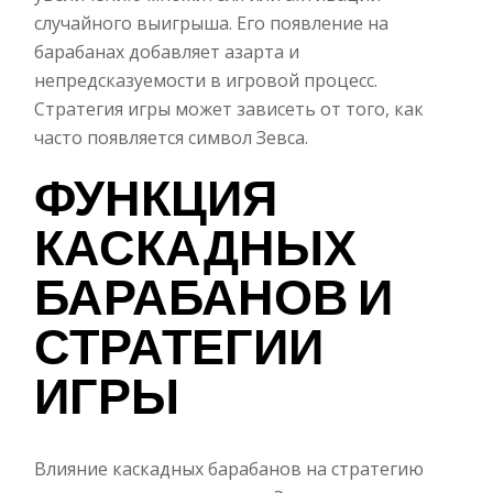
случайного выигрыша. Его появление на
барабанах добавляет азарта и
непредсказуемости в игровой процесс.
Стратегия игры может зависеть от того, как
часто появляется символ Зевса.
ФУНКЦИЯ
КАСКАДНЫХ
БАРАБАНОВ И
СТРАТЕГИИ
ИГРЫ
Влияние каскадных барабанов на стратегию