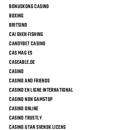
BONUSKONG CASINO
BOXING
BRITSINO
CAI SHEN FISHING
CANDYBET CASINO
CAS MAG ES
CASEABLE.DE
CASINO
CASINO AND FRIENDS
CASINO EN LIGNE INTERNATIONAL
CASINO NON GAMSTOP
CASINO ONLINE
CASINO TRUSTLY
CASINO UTAN SVENSK LICENS