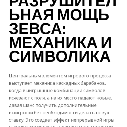
РАЗРУШИТЕЛ
ЬНАЯ МОЩЬ
ЗЕВСА:
МЕХАНИКА И
СИМВОЛИКА
Центральным элементом игрового процесса
выступает механика каскадных барабанов,
когда выигрышные комбинации символов
исчезают с поля, а на их место падают новые,
давая шанс получить дополнительные
выигрыши без необходимости делать новую
ставку. Это создает эффект непрерывной игры