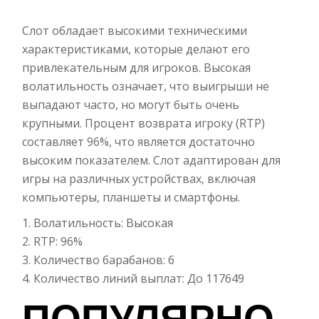
Слот обладает высокими техническими
характеристиками, которые делают его
привлекательным для игроков. Высокая
волатильность означает, что выигрыши не
выпадают часто, но могут быть очень
крупными. Процент возврата игроку (RTP)
составляет 96%, что является достаточно
высоким показателем. Слот адаптирован для
игры на различных устройствах, включая
компьютеры, планшеты и смартфоны.
Волатильность: Высокая
RTP: 96%
Количество барабанов: 6
Количество линий выплат: До 117649