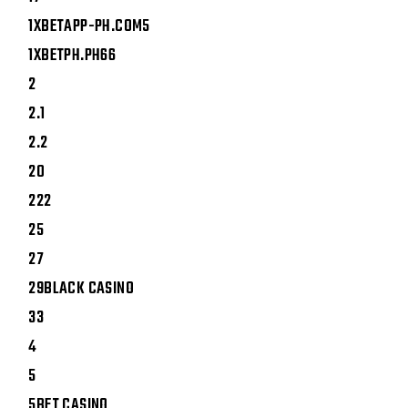
1XBETAPP-PH.COM5
1XBETPH.PH66
2
2.1
2.2
20
222
25
27
29BLACK CASINO
33
4
5
5BET CASINO