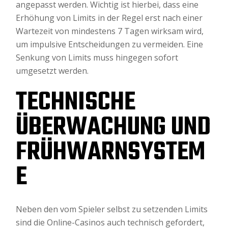
angepasst werden. Wichtig ist hierbei, dass eine
Erhöhung von Limits in der Regel erst nach einer
Wartezeit von mindestens 7 Tagen wirksam wird,
um impulsive Entscheidungen zu vermeiden. Eine
Senkung von Limits muss hingegen sofort
umgesetzt werden.
TECHNISCHE
ÜBERWACHUNG UND
FRÜHWARNSYSTEM
E
Neben den vom Spieler selbst zu setzenden Limits
sind die Online-Casinos auch technisch gefordert,