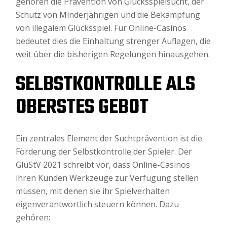
gehören die Prävention von Glücksspielsucht, der
Schutz von Minderjährigen und die Bekämpfung
von illegalem Glücksspiel. Für Online-Casinos
bedeutet dies die Einhaltung strenger Auflagen, die
weit über die bisherigen Regelungen hinausgehen.
SELBSTKONTROLLE ALS
OBERSTES GEBOT
Ein zentrales Element der Suchtprävention ist die
Förderung der Selbstkontrolle der Spieler. Der
GlüStV 2021 schreibt vor, dass Online-Casinos
ihren Kunden Werkzeuge zur Verfügung stellen
müssen, mit denen sie ihr Spielverhalten
eigenverantwortlich steuern können. Dazu
gehören: