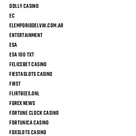
DOLLY CASINO
EC
ELEMPORIODELVW.COM.AR
ENTERTAINMENT
ESA
ESA 100 TXT
FELICEBET CASINO
FIESTASLOTS CASINO
FIRST
FLIRTBEES.ONL
FOREX NEWS
FORTUNE CLOCK CASINO
FORTUNICA CASINO
FOXSLOTS CASINO