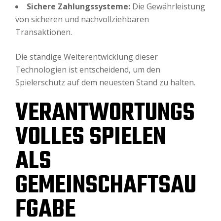
Sichere Zahlungssysteme:
Die Gewährleistung
von sicheren und nachvollziehbaren
Transaktionen.
Die ständige Weiterentwicklung dieser
Technologien ist entscheidend, um den
Spielerschutz auf dem neuesten Stand zu halten.
VERANTWORTUNGS
VOLLES SPIELEN
ALS
GEMEINSCHAFTSAU
FGABE