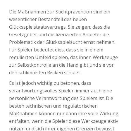
Die Maßnahmen zur Suchtprävention sind ein
wesentlicher Bestandteil des neuen
Glücksspielstaatsvertrags. Sie zeigen, dass die
Gesetzgeber und die lizenzierten Anbieter die
Problematik der Glücksspielsucht ernst nehmen.
Für Spieler bedeutet dies, dass sie in einem
regulierten Umfeld spielen, das ihnen Werkzeuge
zur Selbstkontrolle an die Hand gibt und sie vor
den schlimmsten Risiken schützt.
Es ist jedoch wichtig zu betonen, dass
verantwortungsvolles Spielen immer auch eine
persönliche Verantwortung des Spielers ist. Die
besten technischen und regulatorischen
Maßnahmen können nur dann ihre volle Wirkung
entfalten, wenn die Spieler diese Werkzeuge aktiv
nutzen und sich ihrer eigenen Grenzen bewusst