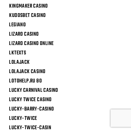
KINGMAKER CASINO
KUDOSBET CASINO
LEGIANO
LIZARO CASINO
LIZARO CASINO ONLINE
LKTEXTS
LOLAJACK
LOLAJACK CASINO
LOTOHELP.RU 80
LUCKY CARNIVAL CASINO
LUCKY TWICE CASINO
LUCKY-BARRY-CASINO
LUCKY-TWICE
LUCKY-TWICE-CASIN