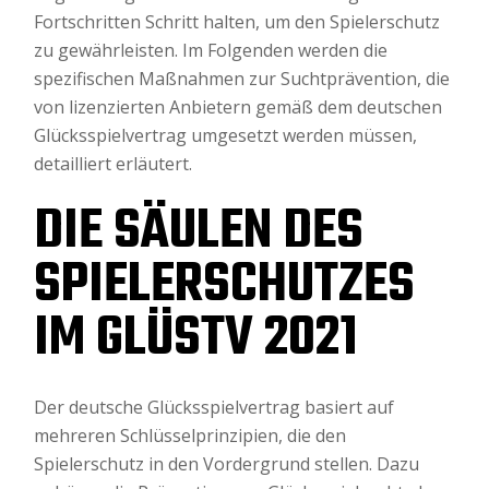
Fortschritten Schritt halten, um den Spielerschutz
zu gewährleisten. Im Folgenden werden die
spezifischen Maßnahmen zur Suchtprävention, die
von lizenzierten Anbietern gemäß dem deutschen
Glücksspielvertrag umgesetzt werden müssen,
detailliert erläutert.
DIE SÄULEN DES
SPIELERSCHUTZES
IM GLÜSTV 2021
Der deutsche Glücksspielvertrag basiert auf
mehreren Schlüsselprinzipien, die den
Spielerschutz in den Vordergrund stellen. Dazu