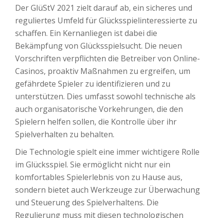
Der GlüStV 2021 zielt darauf ab, ein sicheres und
reguliertes Umfeld für Glücksspielinteressierte zu
schaffen. Ein Kernanliegen ist dabei die
Bekämpfung von Glücksspielsucht. Die neuen
Vorschriften verpflichten die Betreiber von Online-
Casinos, proaktiv Maßnahmen zu ergreifen, um
gefährdete Spieler zu identifizieren und zu
unterstützen. Dies umfasst sowohl technische als
auch organisatorische Vorkehrungen, die den
Spielern helfen sollen, die Kontrolle über ihr
Spielverhalten zu behalten.
Die Technologie spielt eine immer wichtigere Rolle
im Glücksspiel. Sie ermöglicht nicht nur ein
komfortables Spielerlebnis von zu Hause aus,
sondern bietet auch Werkzeuge zur Überwachung
und Steuerung des Spielverhaltens. Die
Regulierung muss mit diesen technologischen