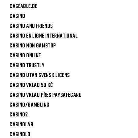
CASEABLE.DE
CASINO
CASINO AND FRIENDS
CASINO EN LIGNE INTERNATIONAL
CASINO NON GAMSTOP
CASINO ONLINE
CASINO TRUSTLY
CASINO UTAN SVENSK LICENS
CASINO VKLAD 50 KČ
CASINO VKLAD PŘES PAYSAFECARD
CASINO/GAMBLING
CASINO2
CASINOLAB
CASINOLO