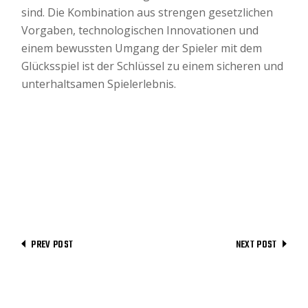
sind. Die Kombination aus strengen gesetzlichen
Vorgaben, technologischen Innovationen und
einem bewussten Umgang der Spieler mit dem
Glücksspiel ist der Schlüssel zu einem sicheren und
unterhaltsamen Spielerlebnis.
PREV POST
NEXT POST