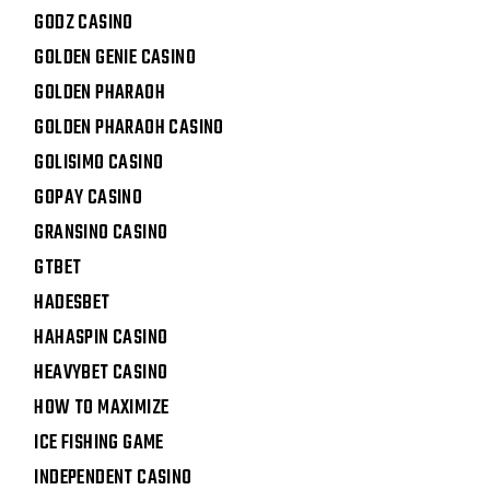
GODZ CASINO
GOLDEN GENIE CASINO
GOLDEN PHARAOH
GOLDEN PHARAOH CASINO
GOLISIMO CASINO
GOPAY CASINO
GRANSINO CASINO
GTBET
HADESBET
HAHASPIN CASINO
HEAVYBET CASINO
HOW TO MAXIMIZE
ICE FISHING GAME
INDEPENDENT CASINO