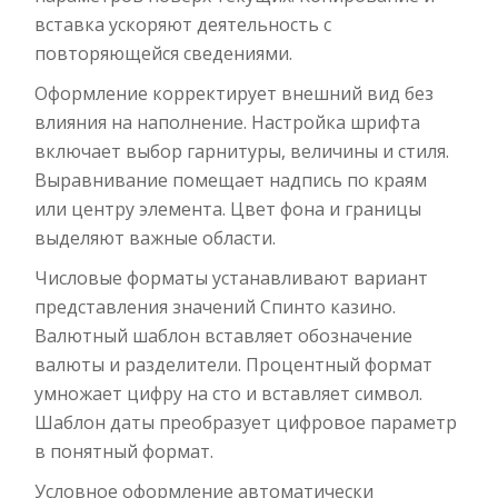
вставка ускоряют деятельность с
повторяющейся сведениями.
Оформление корректирует внешний вид без
влияния на наполнение. Настройка шрифта
включает выбор гарнитуры, величины и стиля.
Выравнивание помещает надпись по краям
или центру элемента. Цвет фона и границы
выделяют важные области.
Числовые форматы устанавливают вариант
представления значений Спинто казино.
Валютный шаблон вставляет обозначение
валюты и разделители. Процентный формат
умножает цифру на сто и вставляет символ.
Шаблон даты преобразует цифровое параметр
в понятный формат.
Условное оформление автоматически