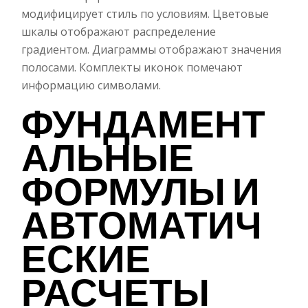
модифицирует стиль по условиям. Цветовые
шкалы отображают распределение
градиентом. Диаграммы отображают значения
полосами. Комплекты иконок помечают
информацию символами.
ФУНДАМЕНТ
АЛЬНЫЕ
ФОРМУЛЫ И
АВТОМАТИЧ
ЕСКИЕ
РАСЧЕТЫ