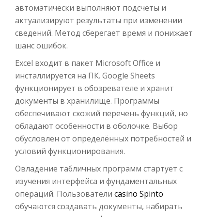
автоматически выполняют подсчеты и
актуализируют результаты при изменении
сведений. Метод сберегает время и понижает
шанс ошибок.
Excel входит в пакет Microsoft Office и
инсталлируется на ПК. Google Sheets
функционирует в обозревателе и хранит
документы в хранилище. Программы
обеспечивают схожий перечень функций, но
обладают особенности в оболочке. Выбор
обусловлен от определённых потребностей и
условий функционирования.
Овладение табличных программ стартует с
изучения интерфейса и фундаментальных
операций. Пользователи
casino Spinto
обучаются создавать документы, набирать