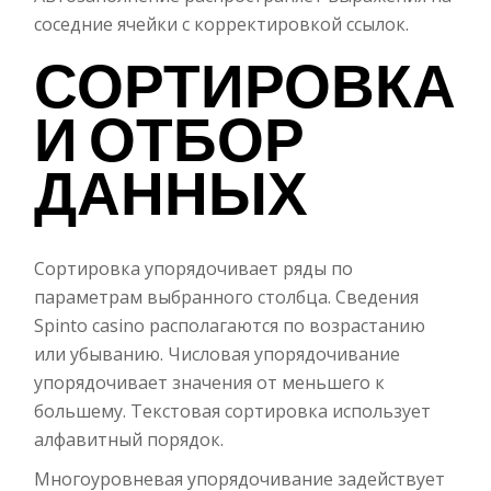
соседние ячейки с корректировкой ссылок.
СОРТИРОВКА
И ОТБОР
ДАННЫХ
Сортировка упорядочивает ряды по
параметрам выбранного столбца. Сведения
Spinto casino располагаются по возрастанию
или убыванию. Числовая упорядочивание
упорядочивает значения от меньшего к
большему. Текстовая сортировка использует
алфавитный порядок.
Многоуровневая упорядочивание задействует