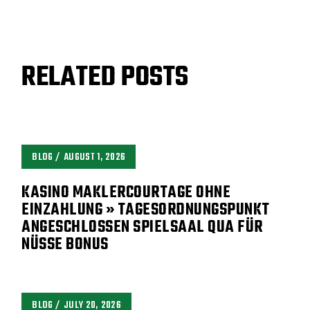
RELATED POSTS
BLOG
AUGUST 1, 2026
KASINO MAKLERCOURTAGE OHNE
EINZAHLUNG » TAGESORDNUNGSPUNKT
ANGESCHLOSSEN SPIELSAAL QUA FÜR
NÜSSE BONUS
BLOG
JULY 20, 2026