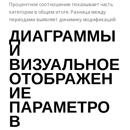
Процентное соотношение показывает часть
категории в общем итоге. Разница между
периодами выявляет динамику модификаций.
ДИАГРАММЫ
И
ВИЗУАЛЬНОЕ
ОТОБРАЖЕН
ИЕ
ПАРАМЕТРО
В