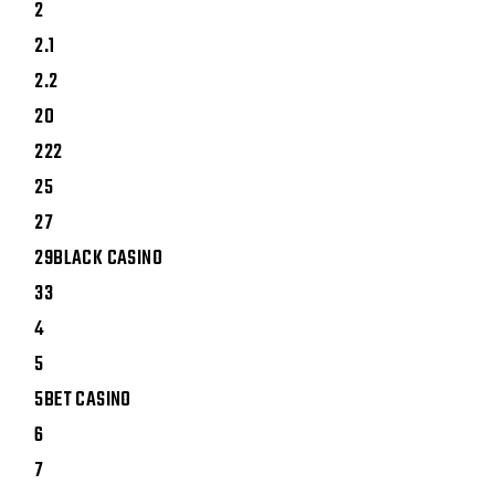
2
2.1
2.2
20
222
25
27
29BLACK CASINO
33
4
5
5BET CASINO
6
7