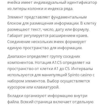
ячейка имеет индивидуальный идентификатор
из литеры колонки и индекса ряда.
Элемент представляет фундаментальным
блоком для размещения информации. В клетку
размещают текст, число, дату или формулу.
Габарит регулируется расширением краев.
Соединение нескольких ячеек формирует
единую пространство для информации.
Диапазон определяет группу соседних
компонентов. Нотация A1:C5 определяет на
пространство от клетки A1 до C5. Интервалы
используются для манипуляций Spinto casino с
набором элементов. Выбор осуществляется
курсором или клавиатурой.
Вкладки организуют информацию внутри
файла. Всякий страница включает отдельную