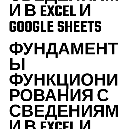
И В EXCEL И
GOOGLE SHEETS
ФУНДАМЕНТ
Ы
ФУНКЦИОНИ
РОВАНИЯ С
СВЕДЕНИЯМ
И В EXCEL И