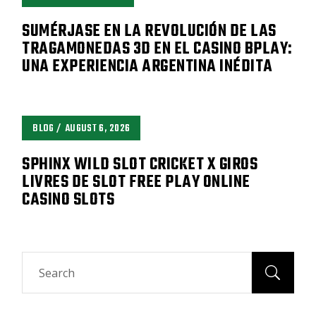
SUMÉRJASE EN LA REVOLUCIÓN DE LAS
TRAGAMONEDAS 3D EN EL CASINO BPLAY:
UNA EXPERIENCIA ARGENTINA INÉDITA
BLOG
AUGUST 6, 2026
SPHINX WILD SLOT CRICKET X GIROS
LIVRES DE SLOT FREE PLAY ONLINE
CASINO SLOTS
Search