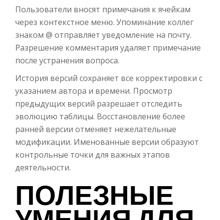
Пользователи вносят примечания к ячейкам
через контекстное меню. Упоминание коллег
знаком @ отправляет уведомление на почту.
Разрешение комментария удаляет примечание
после устранения вопроса.
История версий сохраняет все корректировки с
указанием автора и времени. Просмотр
предыдущих версий разрешает отследить
эволюцию таблицы. Восстановление более
ранней версии отменяет нежелательные
модификации. Именованные версии образуют
контрольные точки для важных этапов
деятельности.
ПОЛЕЗНЫЕ