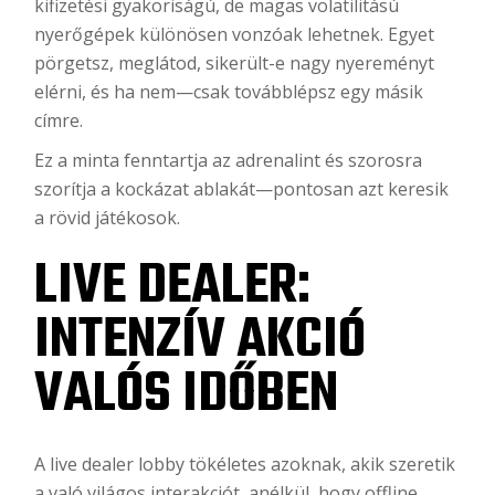
kifizetési gyakoriságú, de magas volatilitású
nyerőgépek különösen vonzóak lehetnek. Egyet
pörgetsz, meglátod, sikerült-e nagy nyereményt
elérni, és ha nem—csak továbblépsz egy másik
címre.
Ez a minta fenntartja az adrenalint és szorosra
szorítja a kockázat ablakát—pontosan azt keresik
a rövid játékosok.
LIVE DEALER:
INTENZÍV AKCIÓ
VALÓS IDŐBEN
A live dealer lobby tökéletes azoknak, akik szeretik
a való világos interakciót, anélkül, hogy offline