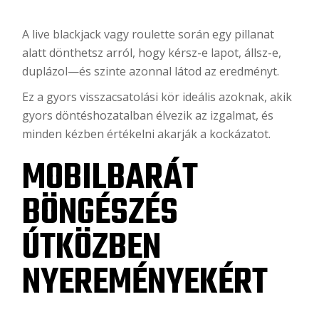
A live blackjack vagy roulette során egy pillanat
alatt dönthetsz arról, hogy kérsz-e lapot, állsz-e,
duplázol—és szinte azonnal látod az eredményt.
Ez a gyors visszacsatolási kör ideális azoknak, akik
gyors döntéshozatalban élvezik az izgalmat, és
minden kézben értékelni akarják a kockázatot.
MOBILBARÁT
BÖNGÉSZÉS
ÚTKÖZBEN
NYEREMÉNYEKÉRT