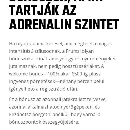
TARTJÁK AZ
ADRENALIN SZINTET
Ha olyan valamit keresel, ami megfelel a magas
intenzitású stílusodnak, a Frumzi olyan
bónuszokat kínál, amelyek gyors nyereményeket
jutalmaznak, nem pedig hosszú szériákat. A
welcome bonus—100% akár €500-ig plusz
ingyenes pörgetések—néhány percen belül
igényelhető a regisztráció után.
Ez a bónusz az azonnali játékra lett tervezve;
azonnal alkalmazhatod nyerőgépeken, és
kezdhetsz pörgetni anélkül, hogy várnál a
bónuszpontok összegyűjtésére.