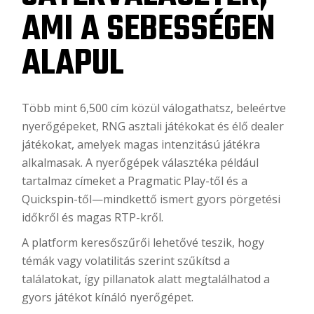
AMI A SEBESSÉGEN
ALAPUL
Több mint 6,500 cím közül válogathatsz, beleértve
nyerőgépeket, RNG asztali játékokat és élő dealer
játékokat, amelyek magas intenzitású játékra
alkalmasak. A nyerőgépek választéka például
tartalmaz címeket a Pragmatic Play-től és a
Quickspin-től—mindkettő ismert gyors pörgetési
időkről és magas RTP-kről.
A platform keresőszűrői lehetővé teszik, hogy
témák vagy volatilitás szerint szűkítsd a
találatokat, így pillanatok alatt megtalálhatod a
gyors játékot kínáló nyerőgépet.