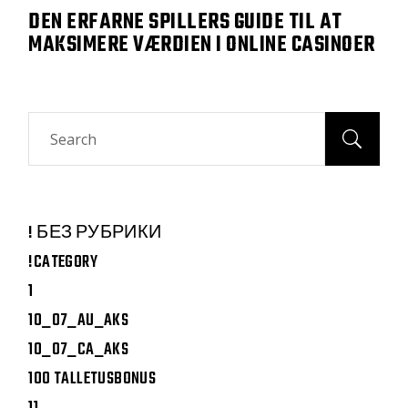
DEN ERFARNE SPILLERS GUIDE TIL AT
MAKSIMERE VÆRDIEN I ONLINE CASINOER
Search
! БЕЗ РУБРИКИ
!CATEGORY
1
10_07_AU_AKS
10_07_CA_AKS
100 TALLETUSBONUS