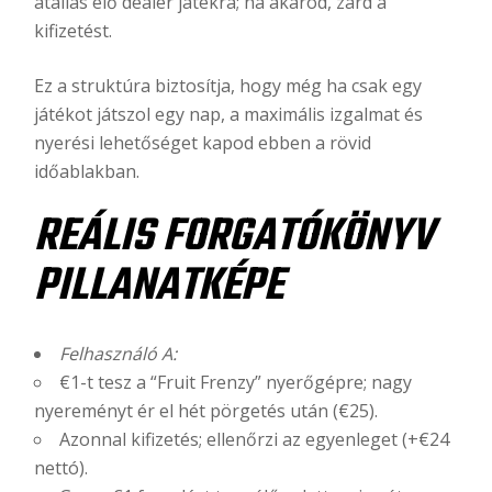
átállás élő dealer játékra; ha akarod, zárd a
kifizetést.
Ez a struktúra biztosítja, hogy még ha csak egy
játékot játszol egy nap, a maximális izgalmat és
nyerési lehetőséget kapod ebben a rövid
időablakban.
REÁLIS FORGATÓKÖNYV
PILLANATKÉPE
Felhasználó A:
€1-t tesz a “Fruit Frenzy” nyerőgépre; nagy
nyereményt ér el hét pörgetés után (€25).
Azonnal kifizetés; ellenőrzi az egyenleget (+€24
nettó).